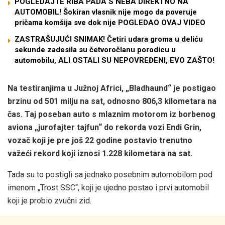
POGLEDAJTE RIBA PADA S NEBA DIREKTNO NA
AUTOMOBIL! Šokiran vlasnik nije mogo da poveruje
pričama komšija sve dok nije POGLEDAO OVAJ VIDEO
ZASTRAŠUJUĆI SNIMAK! Četiri udara groma u deliću
sekunde zadesila su četvoročlanu porodicu u
automobilu, ALI OSTALI SU NEPOVREĐENI, EVO ZAŠTO!
Na testiranjima u Južnoj Africi, „Bladhaund“ je postigao
brzinu od 501 milju na sat, odnosno 806,3 kilometara na
čas. Taj poseban auto s mlaznim motorom iz borbenog
aviona „jurofajter tajfun“ do rekorda vozi Endi Grin,
vozač koji je pre još 22 godine postavio trenutno
važeći rekord koji iznosi 1.228 kilometara na sat.
Tada su to postigli sa jednako posebnim automobilom pod
imenom „Trost SSC“, koji je ujedno postao i prvi automobil
koji je probio zvučni zid.