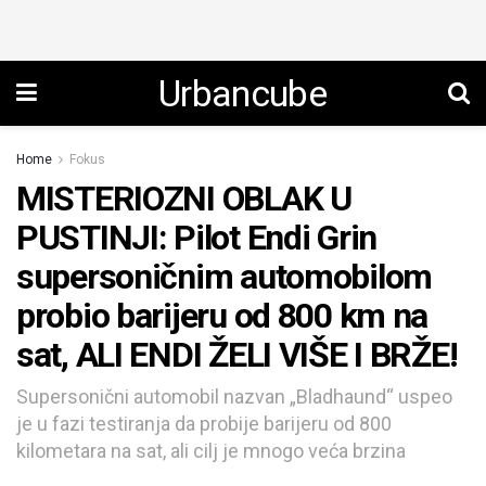
Urbancube
Home
Fokus
MISTERIOZNI OBLAK U
PUSTINJI: Pilot Endi Grin
supersoničnim automobilom
probio barijeru od 800 km na
sat, ALI ENDI ŽELI VIŠE I BRŽE!
Supersonični automobil nazvan „Bladhaund“ uspeo
je u fazi testiranja da probije barijeru od 800
kilometara na sat, ali cilj je mnogo veća brzina