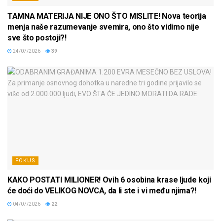
TAMNA MATERIJA NIJE ONO ŠTO MISLITE! Nova teorija
menja naše razumevanje svemira, ono što vidimo nije
sve što postoji?!
24/07/2026
39
FOKUS
KAKO POSTATI MILIONER! Ovih 6 osobina krase ljude koji
će doći do VELIKOG NOVCA, da li ste i vi među njima?!
04/07/2026
22