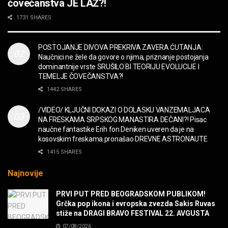
čovečanstva JE LAŽ?!
2CELLOS – Whole Lotta Love vs. Beethoven 5th
1731 SHARES
Symphony
MUZIKA
POSTOJANJE DIVOVA PREKRIVA ZAVERA ĆUTANJA:
Naučnici ne žele da govore o njima, priznanje postojanja
“Missin’ Yo’ Kissin'” BILLY ZZ TOP
dominantnije vrste SRUŠILO BI TEORIJU EVOLUCIJE I
MUZIKA
TEMELJE ČOVEČANSTVA?!
1442 SHARES
DIVNA! Ogi & Magnifico
/VIDEO/ KLJUČNI DOKAZI O DOLASKU VANZEMALJACA
FILM
NA FRESKAMA SRPSKOG MANASTIRA DEČANI?! Pisac
naučne fantastike Erih fon Deniken uveren da je na
kosovskim freskama pronašao DREVNE ASTRONAUTE
WARDRUNA, VIKINZI DOLAZE!
1415 SHARES
MUZIKA
Najnovije
Sharp Dressed Man in many ways!
PRVI PUT PRED BEOGRADSKOM PUBLIKOM!
MUZIKA
Grčka pop ikona i evropska zvezda Sakis Ruvas
stiže na DRAGI BRAVO FESTIVAL 22. AVGUSTA
07/08/2026