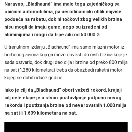
Naravno, „Bladhaund“ ima malo toga zajedničkog sa
običnim automobilima, pa aerodinamički oblik najviše
podseća na raketu, dok ni točkovi zbog velikih brzina
nisu mogli da imaju gume, nego su izrađeni od
aluminijuma i mogu da trpe silu od 50.000 G.
U trenutnom izdanju „Bladhaund“ ima samo mlazni motor iz
borbenog aviona koji ga može dovesti do ovih brzina koje je
sada ostvario, dok drugi deo cilja i brzine od preko 800 milja
na sat (1.280 kilometara) treba da obezbedi raketni motor
kojeg će dobiti iduće godine.
Iako je cilj da „Bladhaund“ obori važeći rekord, krajnji
cilj cele ekipe je u stvari postavljanje potpuno novog
rekorda i postizanja brzine od neverovatnih 1.000 milja
na sat ili 1.609 kilometara na sat.