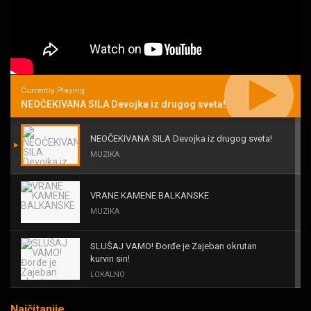
Currently Playing
NEOČEKIVANA SILA Devojka iz drugog sveta!
NEOČEKIVANA SILA Devojka iz drugog sveta!
MUZIKA
VRANE KAMENE BALKANSKE
MUZIKA
SLUŠAJ VAMO! Đorđe je Zajeban okrutan
kurvin sin!
LOKALNO
Najčitanije
KAL! ROMALE CAVALE I OSTALI