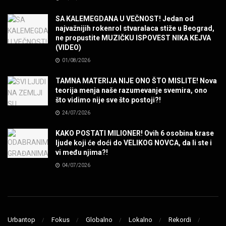
POVRATAK Iron Maiden The Writing On The Wall
MUZIKA
SA KALEMEGDANA U VEČNOST! Jedan od
najvažnijih rokenrol stvaralaca stiže u Beograd,
ne propustite MUZIČKU ISPOVEST NIKA KEJVA
SENIDAHHH!
(VIDEO)
MUZIKA
01/08/2026
TAMNA MATERIJA NIJE ONO ŠTO MISLITE! Nova
Miss You! Charlie Watts
teorija menja naše razumevanje svemira, ono
MUZIKA
što vidimo nije sve što postoji?!
24/07/2026
STRANGE KIND OF WOMEN, REALLY STRANGE!
KAKO POSTATI MILIONER! Ovih 6 osobina krase
MUZIKA
ljude koji će doći do VELIKOG NOVCA, da li ste i
vi među njima?!
04/07/2026
MAD MAD DRUMMER!
MUZIKA
Led Zeppelin When The Levee Breaks by
ZEPPARELLA
Urbantop
Fokus
Globalno
Lokalno
Rekordi
MUZIKA