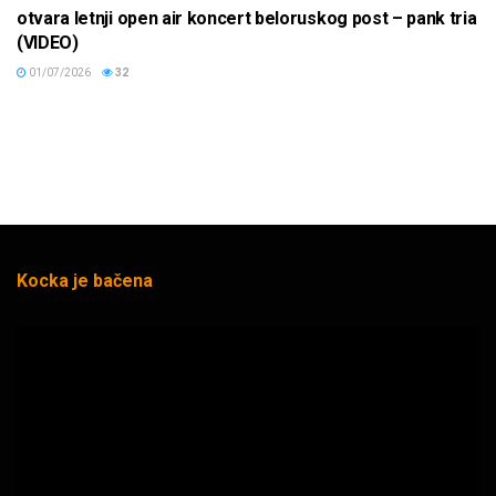
otvara letnji open air koncert beloruskog post – pank tria
(VIDEO)
01/07/2026
32
Kocka je bačena