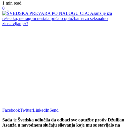
1 min read
0
Facebook
Twitter
LinkedIn
Send
Sada je Švedska odlučila da odbaci sve optužbe protiv Džulijan
Asanža u navodnom slučaju silovanja koje mu se stavljalo na