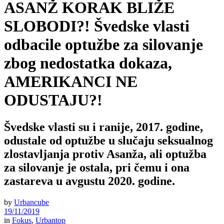
ASANŽ KORAK BLIŽE
SLOBODI?! Švedske vlasti
odbacile optužbe za silovanje
zbog nedostatka dokaza,
AMERIKANCI NE
ODUSTAJU?!
Švedske vlasti su i ranije, 2017. godine,
odustale od optužbe u slučaju seksualnog
zlostavljanja protiv Asanža, ali optužba
za silovanje je ostala, pri čemu i ona
zastareva u avgustu 2020. godine.
by
Urbancube
19/11/2019
in
Fokus
,
Urbantop