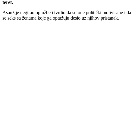
teret.
Asanž je negirao optužbe i tvrdio da su one politički motivisane i da
se seks sa ženama koje ga optužuju desio uz njihov pristanak.