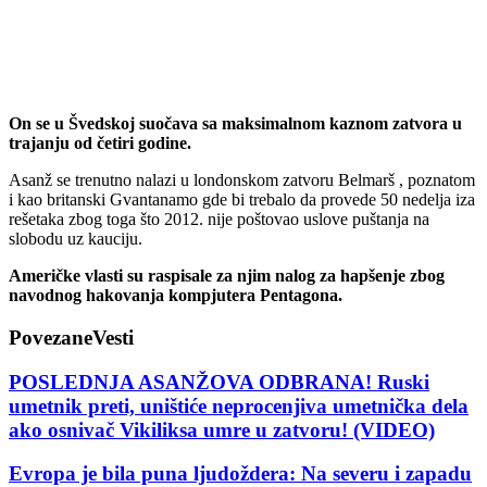
On se u Švedskoj suočava sa maksimalnom kaznom zatvora u
trajanju od četiri godine.
Asanž se trenutno nalazi u londonskom zatvoru Belmarš , poznatom
i kao britanski Gvantanamo gde bi trebalo da provede 50 nedelja iza
rešetaka zbog toga što 2012. nije poštovao uslove puštanja na
slobodu uz kauciju.
Američke vlasti su raspisale za njim nalog za hapšenje zbog
navodnog hakovanja kompjutera Pentagona.
Povezane
Vesti
POSLEDNJA ASANŽOVA ODBRANA! Ruski
umetnik preti, uništiće neprocenjiva umetnička dela
ako osnivač Vikiliksa umre u zatvoru! (VIDEO)
Evropa je bila puna ljudoždera: Na severu i zapadu