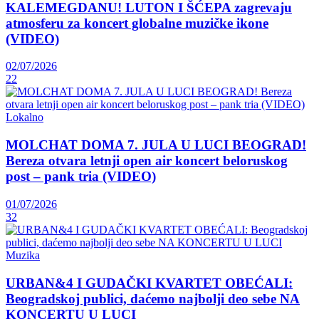
KALEMEGDANU! LUTON I ŠĆEPA zagrevaju
atmosferu za koncert globalne muzičke ikone
(VIDEO)
02/07/2026
22
Lokalno
MOLCHAT DOMA 7. JULA U LUCI BEOGRAD!
Bereza otvara letnji open air koncert beloruskog
post – pank tria (VIDEO)
01/07/2026
32
Muzika
URBAN&4 I GUDAČKI KVARTET OBEĆALI:
Beogradskoj publici, daćemo najbolji deo sebe NA
KONCERTU U LUCI