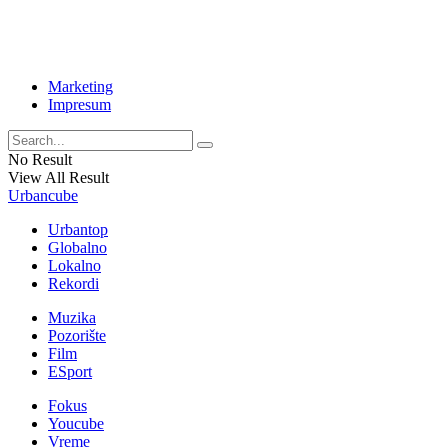
Marketing
Impresum
No Result
View All Result
Urbancube
Urbantop
Globalno
Lokalno
Rekordi
Muzika
Pozorište
Film
ESport
Fokus
Youcube
Vreme