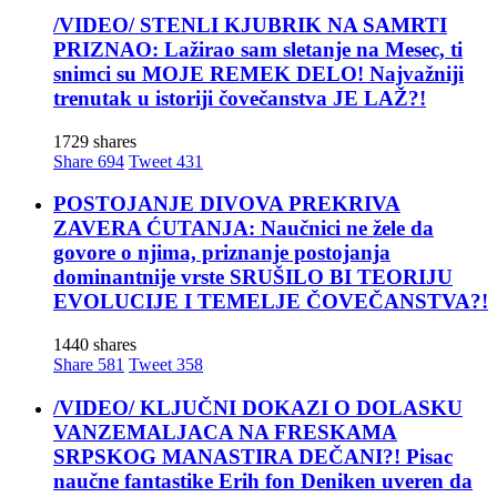
/VIDEO/ STENLI KJUBRIK NA SAMRTI
PRIZNAO: Lažirao sam sletanje na Mesec, ti
snimci su MOJE REMEK DELO! Najvažniji
trenutak u istoriji čovečanstva JE LAŽ?!
1729 shares
Share
694
Tweet
431
POSTOJANJE DIVOVA PREKRIVA
ZAVERA ĆUTANJA: Naučnici ne žele da
govore o njima, priznanje postojanja
dominantnije vrste SRUŠILO BI TEORIJU
EVOLUCIJE I TEMELJE ČOVEČANSTVA?!
1440 shares
Share
581
Tweet
358
/VIDEO/ KLJUČNI DOKAZI O DOLASKU
VANZEMALJACA NA FRESKAMA
SRPSKOG MANASTIRA DEČANI?! Pisac
naučne fantastike Erih fon Deniken uveren da