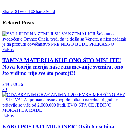
Share
18
Tweet
10
Share
3
Send
Related
Posts
Fokus
TAMNA MATERIJA NIJE ONO ŠTO MISLITE!
Nova teorija menja naše razumevanje svemira, ono
što vidimo nije sve što postoji?!
24/07/2026
39
Fokus
KAKO POSTATI MILIONER! Ovih 6 osobina