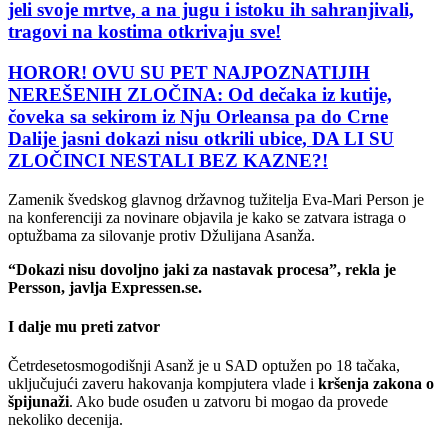
jeli svoje mrtve, a na jugu i istoku ih sahranjivali,
tragovi na kostima otkrivaju sve!
HOROR! OVU SU PET NAJPOZNATIJIH
NEREŠENIH ZLOČINA: Od dečaka iz kutije,
čoveka sa sekirom iz Nju Orleansa pa do Crne
Dalije jasni dokazi nisu otkrili ubice, DA LI SU
ZLOČINCI NESTALI BEZ KAZNE?!
Zamenik švedskog glavnog državnog tužitelja Eva-Mari Person je
na konferenciji za novinare objavila je kako se zatvara istraga o
optužbama za silovanje protiv Džulijana Asanža.
“Dokazi nisu dovoljno jaki za nastavak procesa”, rekla je
Persson, javlja Expressen.se.
I dalje mu preti zatvor
Četrdesetosmogodišnji Asanž je u SAD optužen po 18 tačaka,
uključujući zaveru hakovanja kompjutera vlade i
kršenja zakona o
špijunaži
. Ako bude osuđen u zatvoru bi mogao da provede
nekoliko decenija.