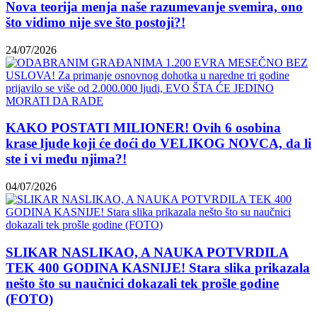
Nova teorija menja naše razumevanje svemira, ono
što vidimo nije sve što postoji?!
24/07/2026
KAKO POSTATI MILIONER! Ovih 6 osobina
krase ljude koji će doći do VELIKOG NOVCA, da li
ste i vi među njima?!
04/07/2026
SLIKAR NASLIKAO, A NAUKA POTVRDILA
TEK 400 GODINA KASNIJE! Stara slika prikazala
nešto što su naučnici dokazali tek prošle godine
(FOTO)