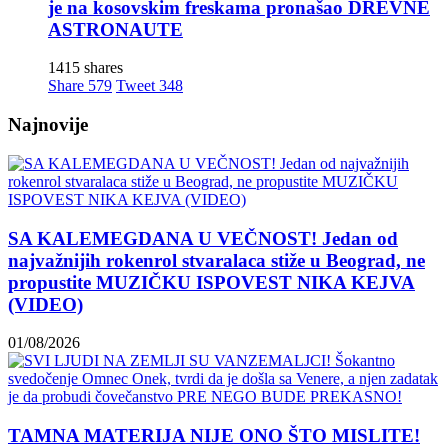
je na kosovskim freskama pronašao DREVNE
ASTRONAUTE
1415 shares
Share
579
Tweet
348
Najnovije
SA KALEMEGDANA U VEČNOST! Jedan od
najvažnijih rokenrol stvaralaca stiže u Beograd, ne
propustite MUZIČKU ISPOVEST NIKA KEJVA
(VIDEO)
01/08/2026
TAMNA MATERIJA NIJE ONO ŠTO MISLITE!