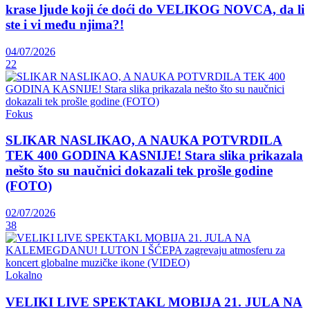
krase ljude koji će doći do VELIKOG NOVCA, da li
ste i vi među njima?!
04/07/2026
22
Fokus
SLIKAR NASLIKAO, A NAUKA POTVRDILA
TEK 400 GODINA KASNIJE! Stara slika prikazala
nešto što su naučnici dokazali tek prošle godine
(FOTO)
02/07/2026
38
Lokalno
VELIKI LIVE SPEKTAKL MOBIJA 21. JULA NA