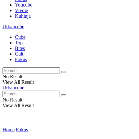
Youcube
Vreme
Kuhinja
Urbancube
Cube
Top
Bites
Cult
Fokus
No Result
View All Result
Urbancube
No Result
View All Result
Home
Fokus