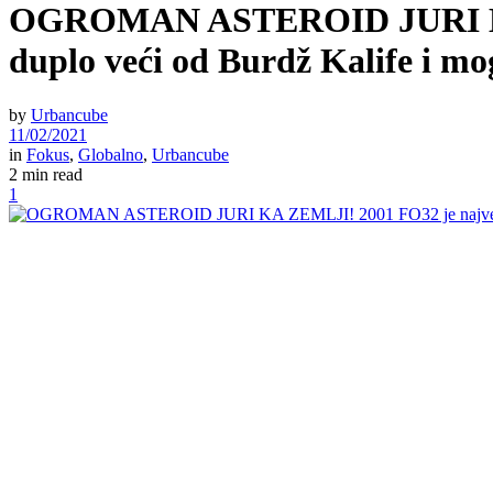
OGROMAN ASTEROID JURI KA ZE
duplo veći od Burdž Kalife 
by
Urbancube
11/02/2021
in
Fokus
,
Globalno
,
Urbancube
2 min read
1