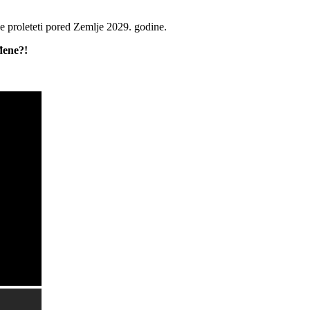
e proleteti pored Zemlje 2029. godine.
rđene?!