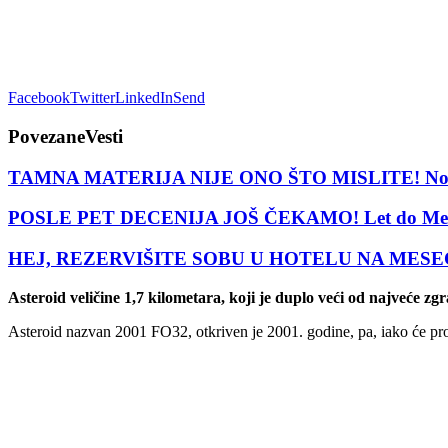
Facebook
Twitter
LinkedIn
Send
Povezane
Vesti
TAMNA MATERIJA NIJE ONO ŠTO MISLITE! Nova teori
POSLE PET DECENIJA JOŠ ČEKAMO! Let do Meseca 
HEJ, REZERVIŠITE SOBU U HOTELU NA MESECU SAD
Asteroid veličine 1,7 kilometara, koji je duplo veći od najveće z
Asteroid nazvan 2001 FO32, otkriven je 2001. godine, pa, iako će proći 