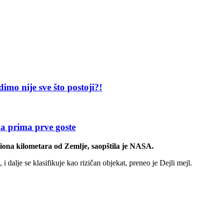
 nije sve što postoji?!
prima prve goste
iliona kilometara od Zemlje, saopštila je NASA.
 dalje se klasifikuje kao rizičan objekat, preneo je Dejli mejl.