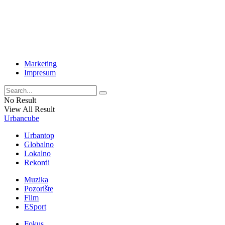
Marketing
Impresum
No Result
View All Result
Urbancube
Urbantop
Globalno
Lokalno
Rekordi
Muzika
Pozorište
Film
ESport
Fokus