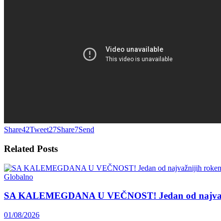
Share
42
Tweet
27
Share
7
Send
Related
Posts
Globalno
SA KALEMEGDANA U VEČNOST! Jedan od najvažnij
01/08/2026