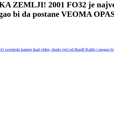
MLJI! 2001 FO32 je najveći 
i mogao bi da postane VEOMA O