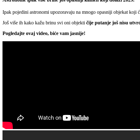
Ipak pojedini astronomi upozoravaju na mnogo opasniji objekat koji ć
Još više ih kako kažu brinu svi oni objekti
čije putanje još nisu utv
Pogledajte ovaj video, biće vam jasnije!