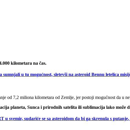
.000 kilometara na čas.
njali u tu mogućnost, sletevši na asteroid Bennu letelica 
nje od 7,2 miliona kilometara od Zemlje, jer postoji mogućnost da u nek
itacija planeta, Sunca i prirodnih satelita ili sublimacija lako mož
svemir, sudariće se sa asteroidom da bi ga skrenula s puta