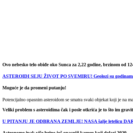
Ovo nebesko telo obiđe oko Sunca za 2,22 godine, brzinom od 124
ASTEROIDI SEJU ŽIVOT PO SVEMIRU! Geolozi su godinama sum
Moguće je da promeni putanju!
Potencijalno opasnim asteroidom se smatra svaki objekat koji je na ma
Veliki problem s asteroidima čak i posle otkrića je to što im grav
U PITANJU JE ODBRANA ZEMLJE! NASA šalje letelicu DART u 
Astronome ipak više brine još opasniji kamen koji dolazi 2029.