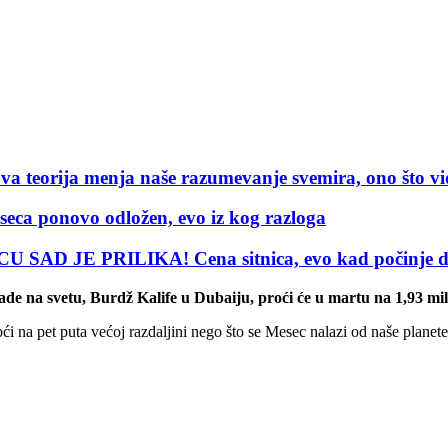
ja menja naše razumevanje svemira, ono što vidimo
ponovo odložen, evo iz kog razloga
 JE PRILIKA! Cena sitnica, evo kad počinje da 
grade na svetu, Burdž Kalife u Dubaiju, proći će u martu na 1,93 m
na pet puta većoj razdaljini nego što se Mesec nalazi od naše planete, i