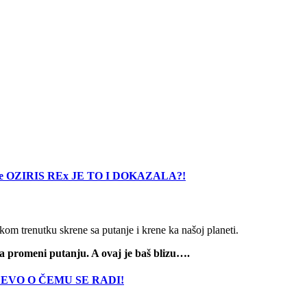
misije OZIRIS REx JE TO I DOKAZALA?!
om trenutku skrene sa putanje i krene ka našoj planeti.
e da promeni putanju. A ovaj je baš blizu….
nje, EVO O ČEMU SE RADI!