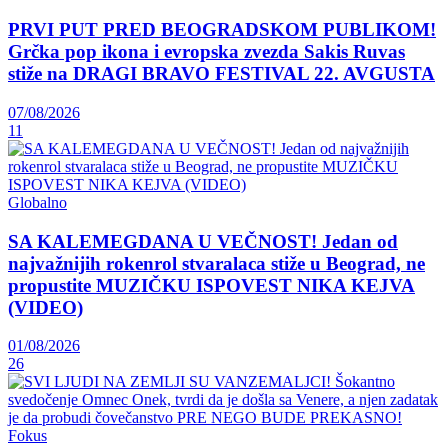
PRVI PUT PRED BEOGRADSKOM PUBLIKOM!
Grčka pop ikona i evropska zvezda Sakis Ruvas
stiže na DRAGI BRAVO FESTIVAL 22. AVGUSTA
07/08/2026
11
Globalno
SA KALEMEGDANA U VEČNOST! Jedan od
najvažnijih rokenrol stvaralaca stiže u Beograd, ne
propustite MUZIČKU ISPOVEST NIKA KEJVA
(VIDEO)
01/08/2026
26
Fokus