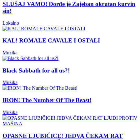
SLUŠAJ VAMO! Đorđe je Zajeban okrutan kurvin
sin!
Lokalno
KAL! ROMALE CAVALE I OSTALI
Muzika
Black Sabbath for all us?!
Muzika
IRON! The Number Of The Beast!
Muzika
OPASNE LJUBIČICE! JEDVA ČEKAM RAT