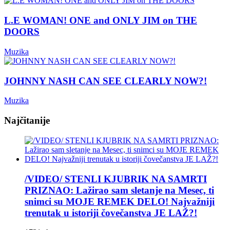
L.E WOMAN! ONE and ONLY JIM on THE
DOORS
Muzika
JOHNNY NASH CAN SEE CLEARLY NOW?!
Muzika
Najčitanije
/VIDEO/ STENLI KJUBRIK NA SAMRTI
PRIZNAO: Lažirao sam sletanje na Mesec, ti
snimci su MOJE REMEK DELO! Najvažniji
trenutak u istoriji čovečanstva JE LAŽ?!