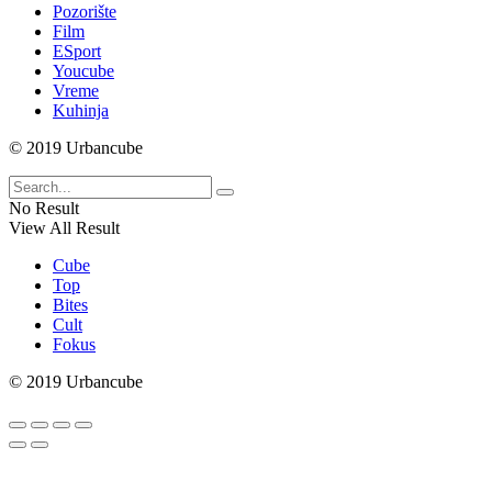
Pozorište
Film
ESport
Youcube
Vreme
Kuhinja
© 2019 Urbancube
No Result
View All Result
Cube
Top
Bites
Cult
Fokus
© 2019 Urbancube