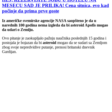
MESECU SAD JE PRILIKA! Cena sitnica, evo kad
počinje da prima prve goste
Iz američke svemirske agencije NASA saopšteno je da u
narednih 100 godina nema izgleda da bi asteroid Apofis mogao
da udari o Zemlju.
Ovo pitanje je zaokupljalo pažnju naučnika poslednjih 15 godina i
postojala je bojazan da bi
asteroid
mogao da se sudari sa Zemljom
zbog svoje nepredvidive putanje, prenosi britanski dnevnik
Gardijan.