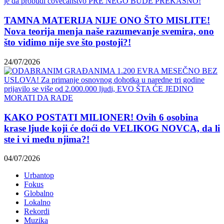
TAMNA MATERIJA NIJE ONO ŠTO MISLITE!
Nova teorija menja naše razumevanje svemira, ono
što vidimo nije sve što postoji?!
24/07/2026
KAKO POSTATI MILIONER! Ovih 6 osobina
krase ljude koji će doći do VELIKOG NOVCA, da li
ste i vi među njima?!
04/07/2026
Urbantop
Fokus
Globalno
Lokalno
Rekordi
Muzika