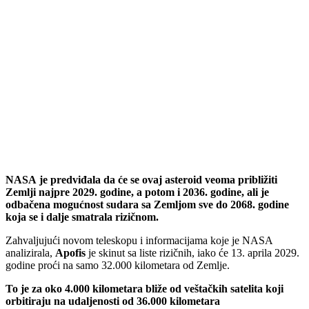
NASA je predviđala da će se ovaj asteroid veoma približiti
Zemlji najpre 2029. godine, a potom i 2036. godine, ali je
odbačena mogućnost sudara sa Zemljom sve do 2068. godine
koja se i dalje smatrala rizičnom.
Zahvaljujući novom teleskopu i informacijama koje je NASA
analizirala,
Apofis
je skinut sa liste rizičnih, iako će 13. aprila 2029.
godine proći na samo 32.000 kilometara od Zemlje.
To je za oko 4.000 kilometara bliže od veštačkih satelita koji
orbitiraju na udaljenosti od 36.000 kilometara