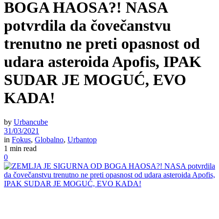
BOGA HAOSA?! NASA
potvrdila da čovečanstvu
trenutno ne preti opasnost od
udara asteroida Apofis, IPAK
SUDAR JE MOGUĆ, EVO
KADA!
by
Urbancube
31/03/2021
in
Fokus
,
Globalno
,
Urbantop
1 min read
0