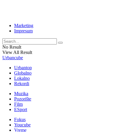
Marketing
Impresum
No Result
View All Result
Urbancube
Urbantop
Globalno
Lokalno
Rekordi
Muzika
Pozorište
Film
ESport
Fokus
Youcube
Vreme