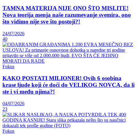
TAMNA MATERIJA NIJE ONO ŠTO MISLITE!
Nova teorija menja naše razumevanje svemira, ono
što vidimo nije sve što postoji?!
24/07/2026
40
Fokus
KAKO POSTATI MILIONER! Ovih 6 osobina
krase ljude koji će doći do VELIKOG NOVCA, da li
ste i vi među njima?!
04/07/2026
23
Fokus