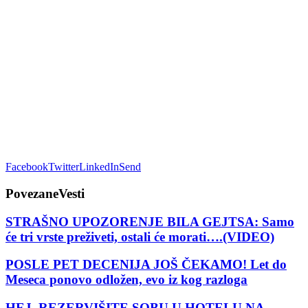
Facebook
Twitter
LinkedIn
Send
Povezane
Vesti
STRAŠNO UPOZORENJE BILA GEJTSA: Samo
će tri vrste preživeti, ostali će morati….(VIDEO)
POSLE PET DECENIJA JOŠ ČEKAMO! Let do
Meseca ponovo odložen, evo iz kog razloga
HEJ, REZERVIŠITE SOBU U HOTELU NA