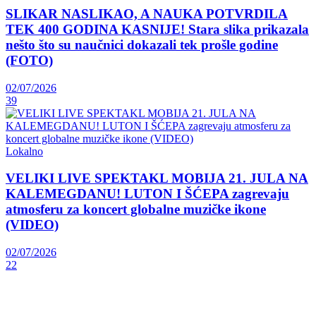
SLIKAR NASLIKAO, A NAUKA POTVRDILA
TEK 400 GODINA KASNIJE! Stara slika prikazala
nešto što su naučnici dokazali tek prošle godine
(FOTO)
02/07/2026
39
Lokalno
VELIKI LIVE SPEKTAKL MOBIJA 21. JULA NA
KALEMEGDANU! LUTON I ŠĆEPA zagrevaju
atmosferu za koncert globalne muzičke ikone
(VIDEO)
02/07/2026
22