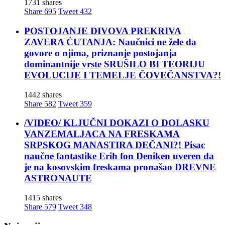
1731 shares
Share
695
Tweet
432
POSTOJANJE DIVOVA PREKRIVA
ZAVERA ĆUTANJA: Naučnici ne žele da
govore o njima, priznanje postojanja
dominantnije vrste SRUŠILO BI TEORIJU
EVOLUCIJE I TEMELJE ČOVEČANSTVA?!
1442 shares
Share
582
Tweet
359
/VIDEO/ KLJUČNI DOKAZI O DOLASKU
VANZEMALJACA NA FRESKAMA
SRPSKOG MANASTIRA DEČANI?! Pisac
naučne fantastike Erih fon Deniken uveren da
je na kosovskim freskama pronašao DREVNE
ASTRONAUTE
1415 shares
Share
579
Tweet
348