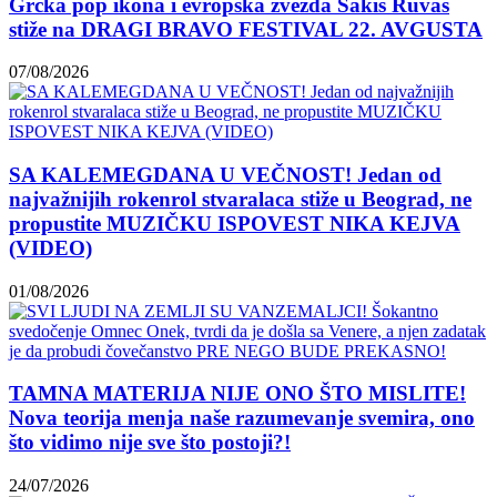
Grčka pop ikona i evropska zvezda Sakis Ruvas
stiže na DRAGI BRAVO FESTIVAL 22. AVGUSTA
07/08/2026
SA KALEMEGDANA U VEČNOST! Jedan od
najvažnijih rokenrol stvaralaca stiže u Beograd, ne
propustite MUZIČKU ISPOVEST NIKA KEJVA
(VIDEO)
01/08/2026
TAMNA MATERIJA NIJE ONO ŠTO MISLITE!
Nova teorija menja naše razumevanje svemira, ono
što vidimo nije sve što postoji?!
24/07/2026