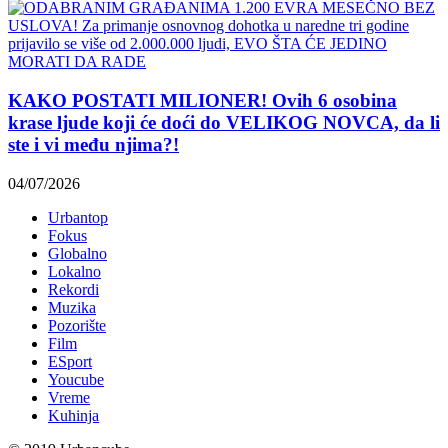
KAKO POSTATI MILIONER! Ovih 6 osobina
krase ljude koji će doći do VELIKOG NOVCA, da li
ste i vi među njima?!
04/07/2026
Urbantop
Fokus
Globalno
Lokalno
Rekordi
Muzika
Pozorište
Film
ESport
Youcube
Vreme
Kuhinja