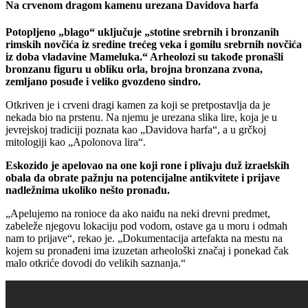
Na crvenom dragom kamenu urezana Davidova harfa
Potopljeno „blago“ uključuje „stotine srebrnih i bronzanih
rimskih novčića iz sredine trećeg veka i gomilu srebrnih novčića
iz doba vladavine Mameluka.“ Arheolozi su takođe pronašli
bronzanu figuru u obliku orla, brojna bronzana zvona,
zemljano posuđe i veliko gvozdeno sindro.
Otkriven je i crveni dragi kamen za koji se pretpostavlja da je
nekada bio na prstenu. Na njemu je urezana slika lire, koja je u
jevrejskoj tradiciji poznata kao „Davidova harfa“, a u grčkoj
mitologiji kao „Apolonova lira“.
Eskozido je apelovao na one koji rone i plivaju duž izraelskih
obala da obrate pažnju na potencijalne antikvitete i prijave
nadležnima ukoliko nešto pronađu.
„Apelujemo na ronioce da ako naiđu na neki drevni predmet,
zabeleže njegovu lokaciju pod vodom, ostave ga u moru i odmah
nam to prijave“, rekao je. „Dokumentacija artefakta na mestu na
kojem su pronađeni ima izuzetan arheološki značaj i ponekad čak
malo otkriće dovodi do velikih saznanja.“