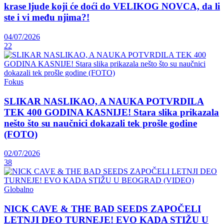
krase ljude koji će doći do VELIKOG NOVCA, da li
ste i vi među njima?!
04/07/2026
22
Fokus
SLIKAR NASLIKAO, A NAUKA POTVRDILA
TEK 400 GODINA KASNIJE! Stara slika prikazala
nešto što su naučnici dokazali tek prošle godine
(FOTO)
02/07/2026
38
Globalno
NICK CAVE & THE BAD SEEDS ZAPOČELI
LETNJI DEO TURNEJE! EVO KADA STIŽU U