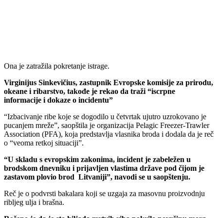
Ona je zatražila pokretanje istrage.
Virginijus Sinkevičius, zastupnik Evropske komisije za prirodu,
okeane i ribarstvo, takođe je rekao da traži “iscrpne
informacije i dokaze o incidentu”
“Izbacivanje ribe koje se dogodilo u četvrtak ujutro uzrokovano je
pucanjem mreže”, saopštila je organizacija Pelagic Freezer-Trawler
Association (PFA), koja predstavlja vlasnika broda i dodala da je reč
o “veoma retkoj situaciji”.
“U skladu s evropskim zakonima, incident je zabeležen u
brodskom dnevniku i prijavljen vlastima države pod čijom je
zastavom plovio brod Litvaniji”, navodi se u saopštenju.
Reč je o podvrsti bakalara koji se uzgaja za masovnu proizvodnju
ribljeg ulja i brašna.