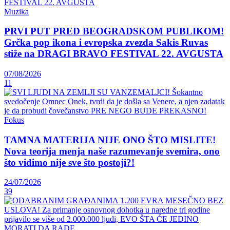
Muzika
PRVI PUT PRED BEOGRADSKOM PUBLIKOM!
Grčka pop ikona i evropska zvezda Sakis Ruvas
stiže na DRAGI BRAVO FESTIVAL 22. AVGUSTA
07/08/2026
11
Fokus
TAMNA MATERIJA NIJE ONO ŠTO MISLITE!
Nova teorija menja naše razumevanje svemira, ono
što vidimo nije sve što postoji?!
24/07/2026
39