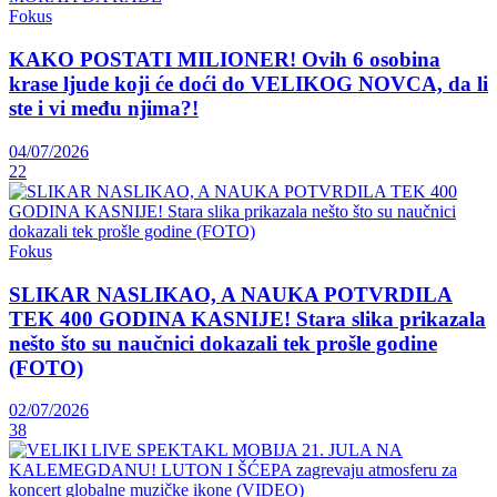
Fokus
KAKO POSTATI MILIONER! Ovih 6 osobina
krase ljude koji će doći do VELIKOG NOVCA, da li
ste i vi među njima?!
04/07/2026
22
Fokus
SLIKAR NASLIKAO, A NAUKA POTVRDILA
TEK 400 GODINA KASNIJE! Stara slika prikazala
nešto što su naučnici dokazali tek prošle godine
(FOTO)
02/07/2026
38