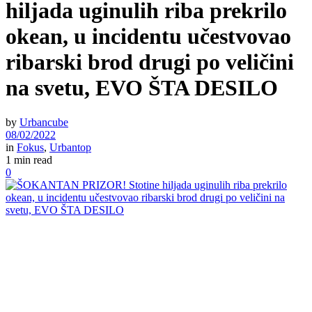
hiljada uginulih riba prekrilo
okean, u incidentu učestvovao
ribarski brod drugi po veličini
na svetu, EVO ŠTA DESILO
by
Urbancube
08/02/2022
in
Fokus
,
Urbantop
1 min read
0