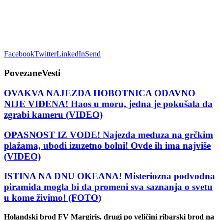
Facebook
Twitter
LinkedIn
Send
Povezane
Vesti
OVAKVA NAJEZDA HOBOTNICA ODAVNO
NIJE VIĐENA! Haos u moru, jedna je pokušala da
zgrabi kameru (VIDEO)
OPASNOST IZ VODE! Najezda meduza na grčkim
plažama, ubodi izuzetno bolni! Ovde ih ima najviše
(VIDEO)
ISTINA NA DNU OKEANA! Misteriozna podvodna
piramida mogla bi da promeni sva saznanja o svetu
u kome živimo! (FOTO)
Holandski brod FV Margiris, drugi po veličini ribarski brod na