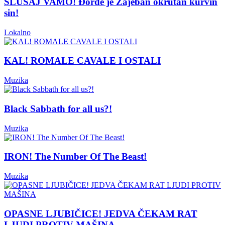
SLUŠAJ VAMO! Đorđe je Zajeban okrutan kurvin
sin!
Lokalno
KAL! ROMALE CAVALE I OSTALI
Muzika
Black Sabbath for all us?!
Muzika
IRON! The Number Of The Beast!
Muzika
OPASNE LJUBIČICE! JEDVA ČEKAM RAT
LJUDI PROTIV MAŠINA