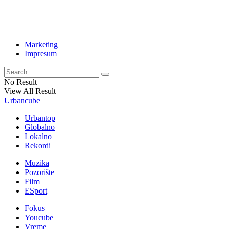
Marketing
Impresum
No Result
View All Result
Urbancube
Urbantop
Globalno
Lokalno
Rekordi
Muzika
Pozorište
Film
ESport
Fokus
Youcube
Vreme