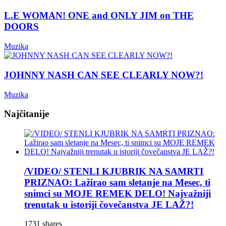
L.E WOMAN! ONE and ONLY JIM on THE
DOORS
Muzika
JOHNNY NASH CAN SEE CLEARLY NOW?!
Muzika
Najčitanije
/VIDEO/ STENLI KJUBRIK NA SAMRTI
PRIZNAO: Lažirao sam sletanje na Mesec, ti
snimci su MOJE REMEK DELO! Najvažniji
trenutak u istoriji čovečanstva JE LAŽ?!
1731 shares