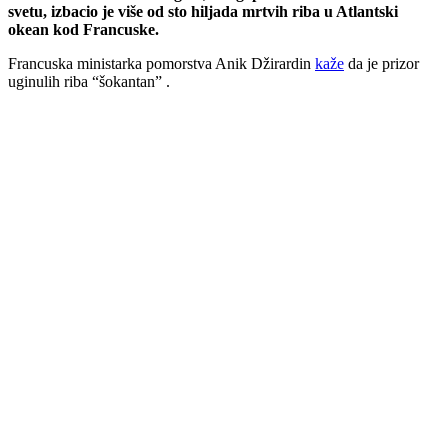
svetu, izbacio je više od sto hiljada mrtvih riba u Atlantski
okean kod Francuske.
Francuska ministarka pomorstva Anik Džirardin
kaže
da je prizor
uginulih riba “šokantan” .