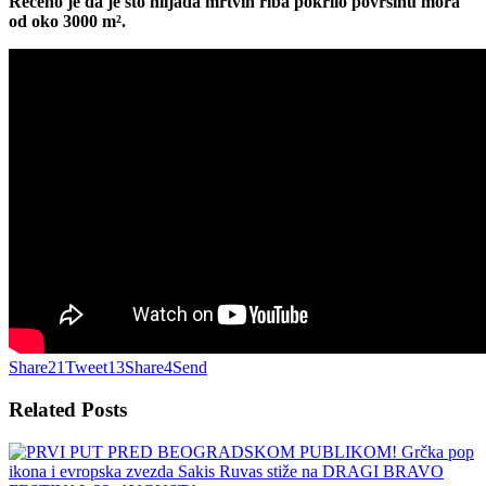
Rečeno je da je sto hiljada mrtvih riba pokrilo površinu mora
od oko 3000 m².
Share
21
Tweet
13
Share
4
Send
Related
Posts