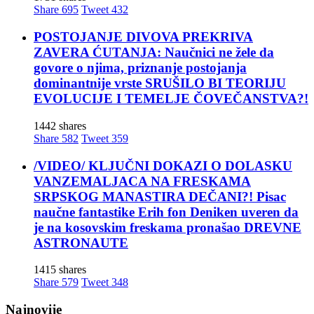
Share
695
Tweet
432
POSTOJANJE DIVOVA PREKRIVA
ZAVERA ĆUTANJA: Naučnici ne žele da
govore o njima, priznanje postojanja
dominantnije vrste SRUŠILO BI TEORIJU
EVOLUCIJE I TEMELJE ČOVEČANSTVA?!
1442 shares
Share
582
Tweet
359
/VIDEO/ KLJUČNI DOKAZI O DOLASKU
VANZEMALJACA NA FRESKAMA
SRPSKOG MANASTIRA DEČANI?! Pisac
naučne fantastike Erih fon Deniken uveren da
je na kosovskim freskama pronašao DREVNE
ASTRONAUTE
1415 shares
Share
579
Tweet
348
Najnovije