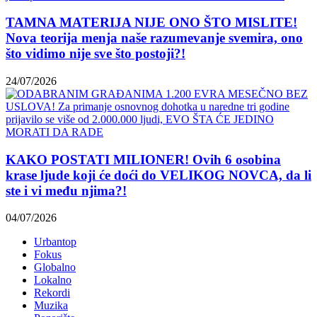
TAMNA MATERIJA NIJE ONO ŠTO MISLITE!
Nova teorija menja naše razumevanje svemira, ono
što vidimo nije sve što postoji?!
24/07/2026
KAKO POSTATI MILIONER! Ovih 6 osobina
krase ljude koji će doći do VELIKOG NOVCA, da li
ste i vi među njima?!
04/07/2026
Urbantop
Fokus
Globalno
Lokalno
Rekordi
Muzika