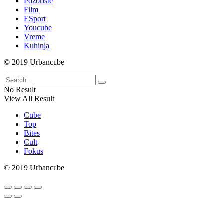
Pozorište
Film
ESport
Youcube
Vreme
Kuhinja
© 2019 Urbancube
No Result
View All Result
Cube
Top
Bites
Cult
Fokus
© 2019 Urbancube