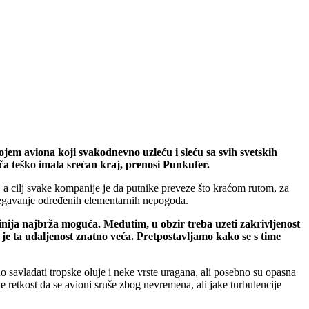
ojem aviona koji svakodnevno uzleću i sleću sa svih svetskih
iča teško imala srećan kraj, prenosi Punkufer.
s, a cilj svake kompanije je da putnike preveze što kraćom rutom, za
begavanje određenih elementarnih nepogoda.
inija najbrža moguća. Međutim, u obzir treba uzeti zakrivljenost
 je ta udaljenost znatno veća. Pretpostavljamo kako se s time
savladati tropske oluje i neke vrste uragana, ali posebno su opasna
retkost da se avioni sruše zbog nevremena, ali jake turbulencije