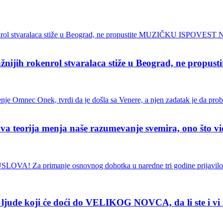
ih rokenrol stvaralaca stiže u Beograd, ne pro
ja menja naše razumevanje svemira, ono što vidimo
de koji će doći do VELIKOG NOVCA, da li ste i vi