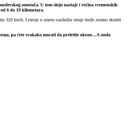
atmosferskog omotača. U tom sloju nastaje i većina vremenskih
 od 6 do 19 kilometara.
ak do 320 km/h. Letenje u smeru vazdušne struje može znatno skratiti
a nema, pa ćete svakako morati da preletite okean…A onda