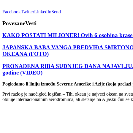
Facebook
Twitter
LinkedIn
Send
Povezane
Vesti
KAKO POSTATI MILIONER! Ovih 6 osobina krase lju
JAPANSKA BABA VANGA PREDVIĐA SMRTONOSNI CUNA
OKEANA (FOTO)
PRONAĐENA RIBA SUDNJEG DANA NAJAVLJUJE PROPAS
godine (VIDEO)
Pogledamo li liniju između Severne Amerike i Azije (koja prelazi
Prvi razlog je naočigled logičan – Tihi okean je najveći okean na sve
obiluje internacionalnim aerodromima, ali sletanje na Aljasku čini se 