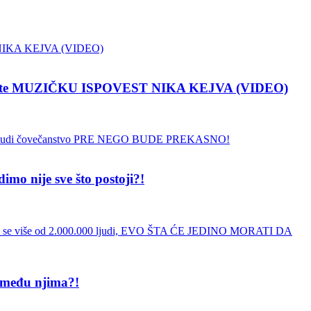
pustite MUZIČKU ISPOVEST NIKA KEJVA (VIDEO)
 nije sve što postoji?!
 među njima?!