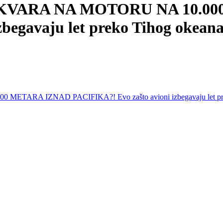
 KVARA NA MOTORU NA 10.0
zbegavaju let preko Tihog okea