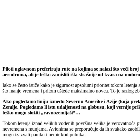
Piloti uglavnom preferiraju rute na kojima se nalazi što veći br
aerodroma, ali je teško zamisliti išta strašnije od kvara na moto
Iako se često ističe kako je sigurnost apsolutni prioritet tokom letenj
što manje vremena i pritom uštede maksimalno novca. To je razlog z
Ako pogledamo liniju između Severnu Amerike i Azije (koja prelaz
Zemlje. Pogledamo li istu udaljenosti na globusu, koji vernije pr
teško mogu složiti „ravnozemljaši“…
Tokom letenja iznad velikih vodenih površina velika je verovatnoća p
nevremena s munjama. Avionima se preporučuje da ih svakako zaobilaze
mogu izazvati paniku i nemir kod putnika.