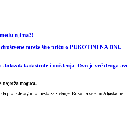
 među njima?!
uštvene mreže šire priču o PUKOTINI NA DNU
 katastrofe i uništenja. Ovo je već druga ove
ija najbrža moguća.
o da pronađe sigurno mesto za sletanje. Ruku na srce, ni Aljaska ne