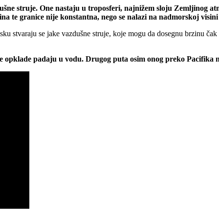
zdušne struje. One nastaju u troposferi, najnižem sloju Zemljinog 
ina te granice nije konstantna, nego se nalazi na nadmorskoj visini
pritisku stvaraju se jake vazdušne struje, koje mogu da dosegnu brzinu č
a sve opklade padaju u vodu. Drugog puta osim onog preko Pacifik