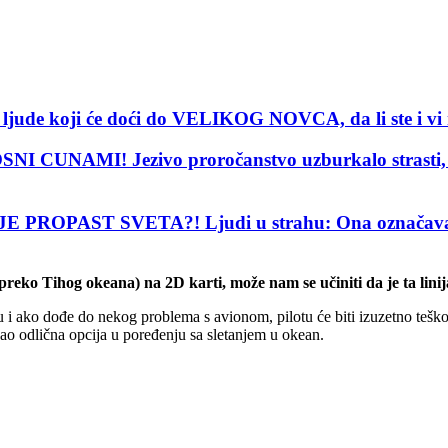
de koji će doći do VELIKOG NOVCA, da li ste i vi
MI! Jezivo proročanstvo uzburkalo strasti, dr
T SVETA?! Ljudi u strahu: Ona označava dolazak
 preko Tihog okeana) na 2D karti, može nam se učiniti da je ta lin
tu i ako dođe do nekog problema s avionom, pilotu će biti izuzetno tešk
kao odlična opcija u poređenju sa sletanjem u okean.