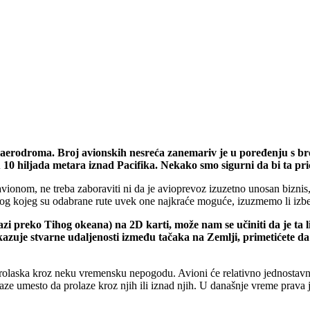
oj aerodroma. Broj avionskih nesreća zanemariv je u poređenju s br
ru 10 hiljada metara iznad Pacifika. Nekako smo sigurni da bi ta pr
a avionom, ne treba zaboraviti ni da je avioprevoz izuzetno unosan bizni
bog kojeg su odabrane rute uvek one najkraće moguće, izuzmemo li iz
i preko Tihog okeana) na 2D karti, može nam se učiniti da je ta l
ikazuje stvarne udaljenosti između tačaka na Zemlji, primetićete da
rolaska kroz neku vremensku nepogodu. Avioni će relativno jednostavno 
 umesto da prolaze kroz njih ili iznad njih. U današnje vreme prava je 