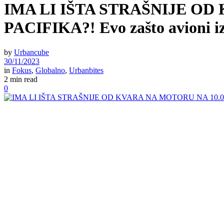
IMA LI IŠTA STRAŠNIJE OD
PACIFIKA?! Evo zašto avioni i
by
Urbancube
30/11/2023
in
Fokus
,
Globalno
,
Urbanbites
2 min read
0