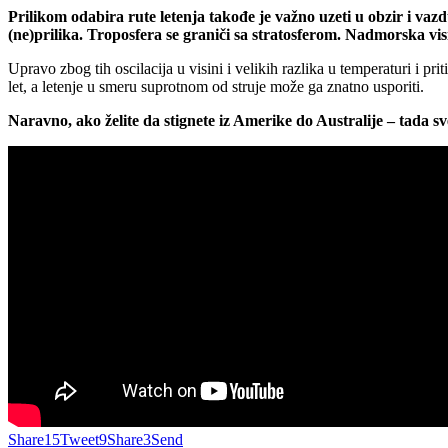
Prilikom odabira rute letenja takođe je važno uzeti u obzir i va
(ne)prilika. Troposfera se graniči sa stratosferom. Nadmorska vis
Upravo zbog tih oscilacija u visini i velikih razlika u temperaturi i 
let, a letenje u smeru suprotnom od struje može ga znatno usporiti.
Naravno, ako želite da stignete iz Amerike do Australije – tad
Share
15
Tweet
9
Share
3
Send