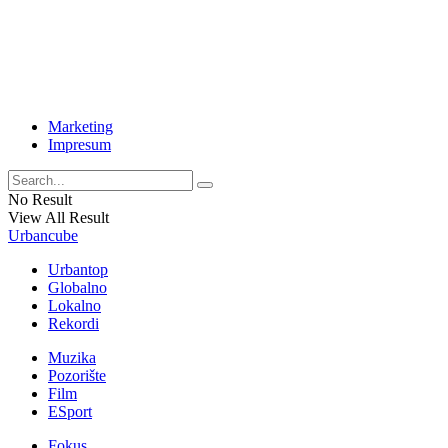
Marketing
Impresum
No Result
View All Result
Urbancube
Urbantop
Globalno
Lokalno
Rekordi
Muzika
Pozorište
Film
ESport
Fokus