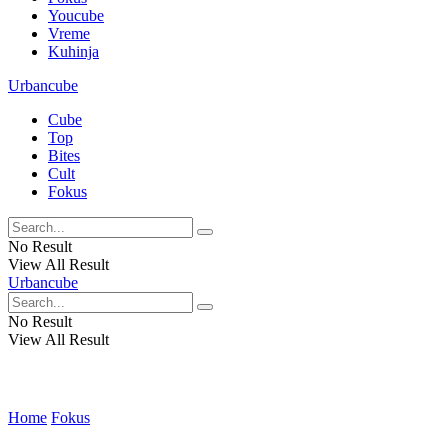
Youcube
Vreme
Kuhinja
Urbancube
Cube
Top
Bites
Cult
Fokus
No Result
View All Result
Urbancube
No Result
View All Result
Home
Fokus