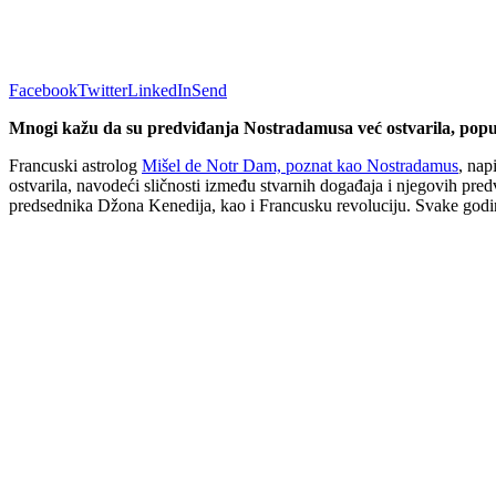
Facebook
Twitter
LinkedIn
Send
Mnogi kažu da su predviđanja Nostradamusa već ostvarila, popu
Francuski astrolog
Mišel de Notr Dam, poznat kao Nostradamus
, nap
ostvarila, navodeći sličnosti između stvarnih događaja i njegovih pr
predsednika Džona Kenedija, kao i Francusku revoluciju. Svake godine 