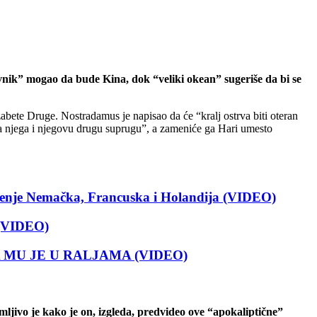
ivnik” mogao da bude Kina, dok “veliki okean” sugeriše da bi se
bete Druge. Nostradamus je napisao da će “kralj ostrva biti oteran
na njega i njegovu drugu suprugu”, a zameniće ga Hari umesto
nje Nemačka, Francuska i Holandija (VIDEO)
 (VIDEO)
ŠTA MU JE U RALJAMA (VIDEO)
ljivo je kako je on, izgleda, predvideo ove “apokaliptične”