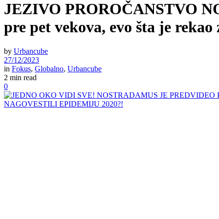
JEZIVO PROROČANSTVO NOSTR
pre pet vekova, evo šta je rekao 
by
Urbancube
27/12/2023
in
Fokus
,
Globalno
,
Urbancube
2 min read
0