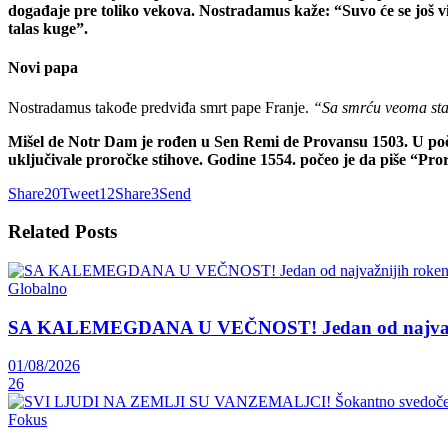
događaje pre toliko vekova. Nostradamus kaže: “Suvo će se još vi
talas kuge”.
Novi papa
Nostradamus takođe predviđa smrt pape Franje.
“Sa smrću veoma staro
Mišel de Notr Dam je rođen u Sen Remi de Provansu 1503. U počet
uključivale proročke stihove. Godine 1554. počeo je da piše “Pro
Share
20
Tweet
12
Share
3
Send
Related
Posts
Globalno
SA KALEMEGDANA U VEČNOST! Jedan od najvažnij
01/08/2026
26
Fokus