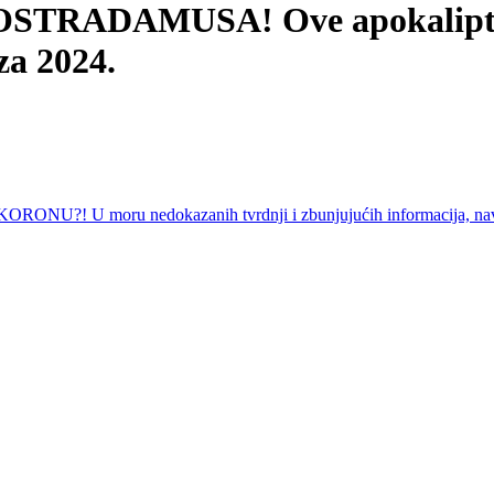
ADAMUSA! Ove apokaliptične 
za 2024.