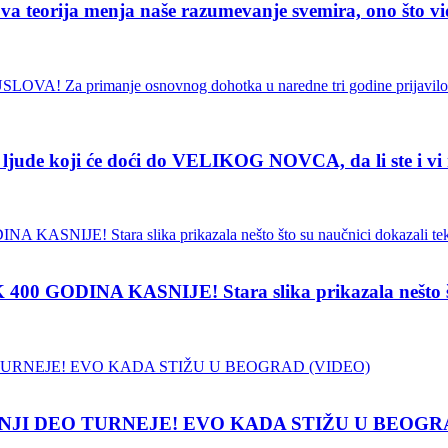
ja menja naše razumevanje svemira, ono što vidimo
de koji će doći do VELIKOG NOVCA, da li ste i vi
INA KASNIJE! Stara slika prikazala nešto što su
NJI DEO TURNEJE! EVO KADA STIŽU U BEOGR