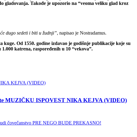
e do gladovanja. Takođe je upozorio na “veoma veliku glad kroz
e dugo sedeti i biti u žudnji”
, napisao je Nostradamus.
 kuge. Od 1550. godine izdavao je godišnje publikacije koje su
 u 1.000 katrena, raspoređenih u 10 “vekova”.
pustite MUZIČKU ISPOVEST NIKA KEJVA (VIDEO)