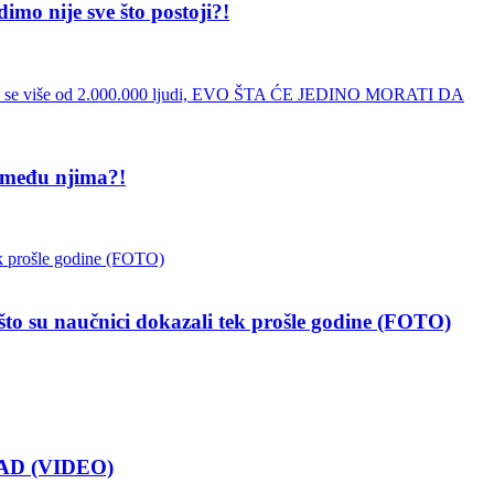
 nije sve što postoji?!
 među njima?!
 naučnici dokazali tek prošle godine (FOTO)
AD (VIDEO)