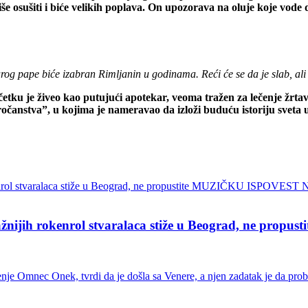
še osušiti i biće velikih poplava. On upozorava na oluje koje vod
g pape biće izabran Rimljanin u godinama. Reći će se da je slab, ali ć
ku je živeo kao putujući apotekar, veoma tražen za lečenje žrtava
ročanstva”, u kojima je nameravao da izloži buduću istoriju sveta
ih rokenrol stvaralaca stiže u Beograd, ne pro