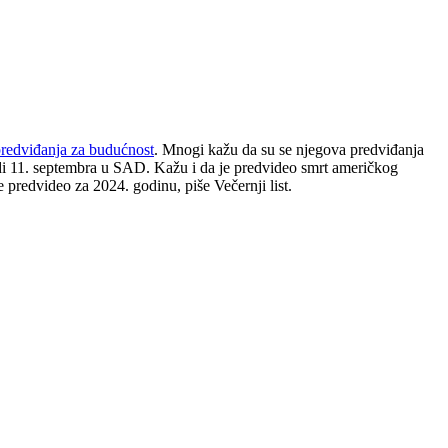
redviđanja za budućnost
. Mnogi kažu da su se njegova predviđanja
padi 11. septembra u SAD. Kažu i da je predvideo smrt američkog
 predvideo za 2024. godinu, piše Večernji list.