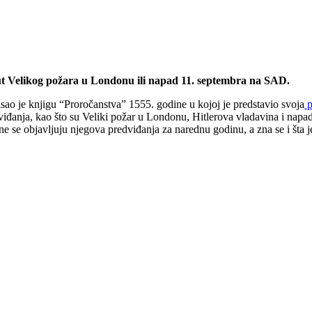
t Velikog požara u Londonu ili napad 11. septembra na SAD.
isao je knjigu “Proročanstva” 1555. godine u kojoj je predstavio svoja
p
edviđanja, kao što su Veliki požar u Londonu, Hitlerova vladavina i na
se objavljuju njegova predviđanja za narednu godinu, a zna se i šta je