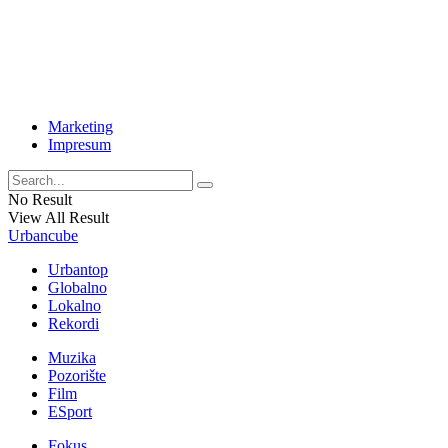
Marketing
Impresum
No Result
View All Result
Urbancube
Urbantop
Globalno
Lokalno
Rekordi
Muzika
Pozorište
Film
ESport
Fokus