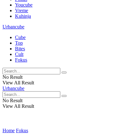
Youcube
Vreme
Kuhinja
Urbancube
Cube
Top
Bites
Cult
Fokus
No Result
View All Result
Urbancube
No Result
View All Result
Home
Fokus