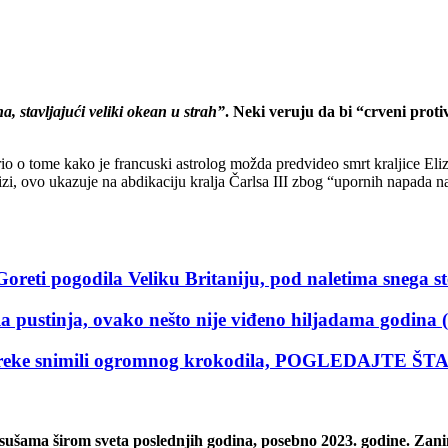
a, stavljajući veliki okean u strah”
. Neki veruju da bi “crveni prot
o o tome kako je francuski astrolog možda predvideo smrt kraljice Eliza
zi, ovo ukazuje na abdikaciju kralja Čarlsa III zbog “upornih napada 
ogodila Veliku Britaniju, pod naletima snega ste
tinja, ovako nešto nije viđeno hiljadama godina
i reke snimili ogromnog krokodila, POGLEDAJTE 
sušama širom sveta poslednjih godina, posebno 2023. godine. Zanim