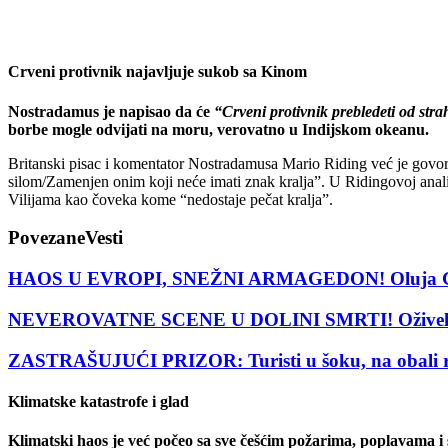
Crveni protivnik najavljuje sukob sa Kinom
Nostradamus je napisao da će
“Crveni protivnik prebledeti od strah
borbe mogle odvijati na moru, verovatno u Indijskom okeanu.
Britanski pisac i komentator Nostradamusa Mario Riding već je govori
silom/Zamenjen onim koji neće imati znak kralja”. U Ridingovoj anali
Vilijama kao čoveka kome “nedostaje pečat kralja”.
Povezane
Vesti
HAOS U EVROPI, SNEŽNI ARMAGEDON! Oluja Goreti p
NEVEROVATNE SCENE U DOLINI SMRTI! Oživela pus
ZASTRAŠUJUĆI PRIZOR: Turisti u šoku, na obal
Klimatske katastrofe i glad
Klimatski haos je već počeo sa sve češćim požarima, poplavama i 