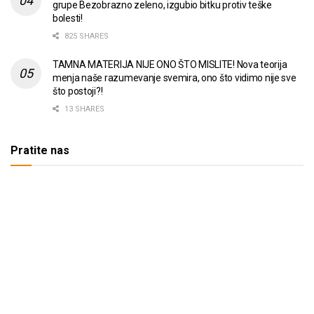
grupe Bezobrazno zeleno, izgubio bitku protiv teške
bolesti!
825 SHARES
TAMNA MATERIJA NIJE ONO ŠTO MISLITE! Nova teorija
menja naše razumevanje svemira, ono što vidimo nije sve
što postoji?!
13 SHARES
Pratite nas