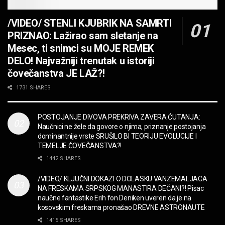
JEDAN POZIV MENJA SVE! Partibrejkers 1000
godina
/VIDEO/ STENLI KJUBRIK NA SAMRTI
MUZIKA
PRIZNAO: Lažirao sam sletanje na
OPASNO! ZZ TOP – Beer Drinkers and
Mesec, ti snimci su MOJE REMEK
Hellraisers
DELO! Najvažniji trenutak u istoriji
MUZIKA
čovečanstva JE LAŽ?!
2CELLOS – Whole Lotta Love vs. Beethoven 5th
1731 SHARES
Symphony
MUZIKA
POSTOJANJE DIVOVA PREKRIVA ZAVERA ĆUTANJA:
Naučnici ne žele da govore o njima, priznanje postojanja
“Missin’ Yo’ Kissin'” BILLY ZZ TOP
dominantnije vrste SRUŠILO BI TEORIJU EVOLUCIJE I
MUZIKA
TEMELJE ČOVEČANSTVA?!
1442 SHARES
DIVNA! Ogi & Magnifico
/VIDEO/ KLJUČNI DOKAZI O DOLASKU VANZEMALJACA
FILM
NA FRESKAMA SRPSKOG MANASTIRA DEČANI?! Pisac
naučne fantastike Erih fon Deniken uveren da je na
kosovskim freskama pronašao DREVNE ASTRONAUTE
WARDRUNA, VIKINZI DOLAZE!
1415 SHARES