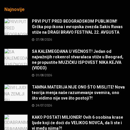
MUZIKA
Najnovije
Sharp Dressed Man in many ways!
PRVI PUT PRED BEOGRADSKOM PUBLIKOM!
MUZIKA
Grčka pop ikona i evropska zvezda Sakis Ruvas
stiže na DRAGI BRAVO FESTIVAL 22. AVGUSTA
07/08/2026
POVRATAK Iron Maiden The Writing On The Wall
MUZIKA
SA KALEMEGDANA U VEČNOST! Jedan od
najvažnijih rokenrol stvaralaca stiže u Beograd,
ne propustite MUZIČKU ISPOVEST NIKA KEJVA
SENIDAHHH!
(VIDEO)
MUZIKA
01/08/2026
TAMNA MATERIJA NIJE ONO ŠTO MISLITE! Nova
Miss You! Charlie Watts
teorija menja naše razumevanje svemira, ono
MUZIKA
što vidimo nije sve što postoji?!
24/07/2026
STRANGE KIND OF WOMEN, REALLY STRANGE!
KAKO POSTATI MILIONER! Ovih 6 osobina krase
MUZIKA
ljude koji će doći do VELIKOG NOVCA, da li ste i
vi među njima?!