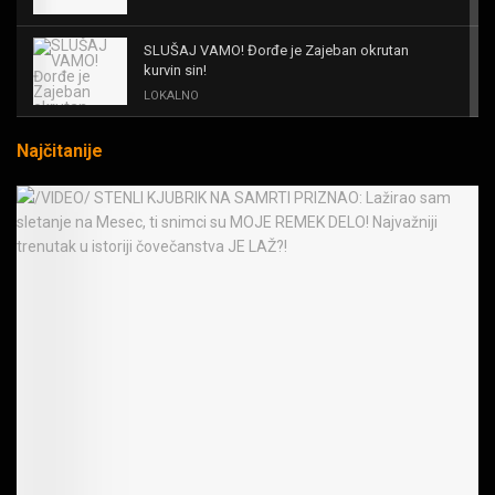
SLUŠAJ VAMO! Đorđe je Zajeban okrutan
kurvin sin!
LOKALNO
Najčitanije
KAL! ROMALE CAVALE I OSTALI
MUZIKA
Black Sabbath for all us?!
MUZIKA
IRON! The Number Of The Beast!
MUZIKA
OPASNE LJUBIČICE! JEDVA ČEKAM RAT LJUDI
PROTIV MAŠINA
MUZIKA