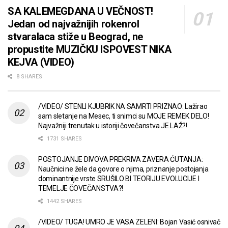
SA KALEMEGDANA U VEČNOST!
Jedan od najvažnijih rokenrol
stvaralaca stiže u Beograd, ne
propustite MUZIČKU ISPOVEST NIKA
KEJVA (VIDEO)
8 SHARES
/VIDEO/ STENLI KJUBRIK NA SAMRTI PRIZNAO: Lažirao
sam sletanje na Mesec, ti snimci su MOJE REMEK DELO!
Najvažniji trenutak u istoriji čovečanstva JE LAŽ?!
1731 SHARES
POSTOJANJE DIVOVA PREKRIVA ZAVERA ĆUTANJA:
Naučnici ne žele da govore o njima, priznanje postojanja
dominantnije vrste SRUŠILO BI TEORIJU EVOLUCIJE I
TEMELJE ČOVEČANSTVA?!
1442 SHARES
/VIDEO/ TUGA! UMRO JE VASA ZELENI: Bojan Vasić osnivač