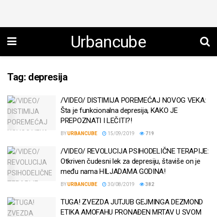
Urbancube
Tag:
depresija
/VIDEO/ DISTIMIJA POREMEĆAJ NOVOG VEKA:
Šta je funkcionalna depresija, KAKO JE
PREPOZNATI I LEČITI?!
BY
URBANCUBE
15/09/2019
719
/VIDEO/ REVOLUCIJA PSIHODELIČNE TERAPIJE:
Otkriven čudesni lek za depresiju, štaviše on je
među nama HILJADAMA GODINA!
BY
URBANCUBE
30/08/2019
382
TUGA! ZVEZDA JUTJUB GEJMINGA DEZMOND
ETIKA AMOFAHU PRONAĐEN MRTAV U SVOM