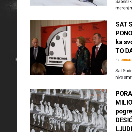
Satelitsk
merenjim
SAT 
PONOĆ
ka sv
TO DA
BY
URBAN
Sat Sudn
nivo smr
PORA
MILIO
pogre
DESIĆ
LJUD