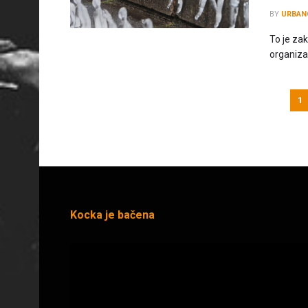
BY
URBAN
To je zak
organizac
1
Kocka je bačena