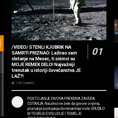
/VIDEO/ STENLI KJUBRIK NA
SAMRTI PRIZNAO: Lažirao sam
sletanje na Mesec, ti snimci su
MOJE REMEK DELO! Najvažniji
trenutak u istoriji čovečanstva JE
LAŽ?!
1731 SHARES
POSTOJANJE DIVOVA PREKRIVA ZAVERA
ĆUTANJA: Naučnici ne žele da govore o njima,
priznanje postojanja dominantnije vrste SRUŠILO
BI TEORIJU EVOLUCIJE I TEMELJE