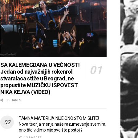
SA KALEMEGDANA U VEČNOST!
Jedan od najvažnijih rokenrol
stvaralaca stiže u Beograd, ne
propustite MUZIČKU ISPOVEST
NIKA KEJVA (VIDEO)
8 SHARES
TAMNA MATERIJA NIJE ONO ŠTO MISLITE!
Nova teorija menja naše razumevanje svemira,
ono što vidimo nije sve što postoji?!
12 SHARES