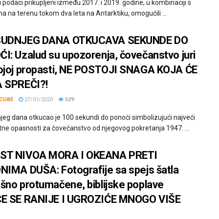
i podaci prikupljeni između 2017. i 2019. godine, u kombinaciji s
a na terenu tokom dva leta na Antarktiku, omogućili ...
SUDNJEG DANA OTKUCAVA SEKUNDE DO
I: Uzalud su upozorenja, čovečanstvo juri
ojoj propasti, NE POSTOJI SNAGA KOJA ĆE
 SPREČI?!
CUBE
27/01/2020
529
jeg dana otkucao je 100 sekundi do ponoći simbolizujući najveći
tne opasnosti za čovečanstvo od njegovog pokretanja 1947. ...
ST NIVOA MORA I OKEANA PRETI
NIMA DUŠA: Fotografije sa spejs šatla
šno protumačene, biblijske poplave
E SE RANIJE I UGROZIĆE MNOGO VIŠE
I