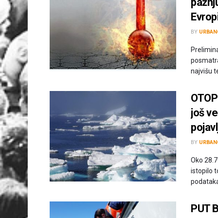
pažnj
Evrop
BY
URBAN
Prelimin
posmatra
najvišu t
OTOPI
još v
pojav
BY
URBAN
Oko 28.7
istopilo 
podataka.
PUT 