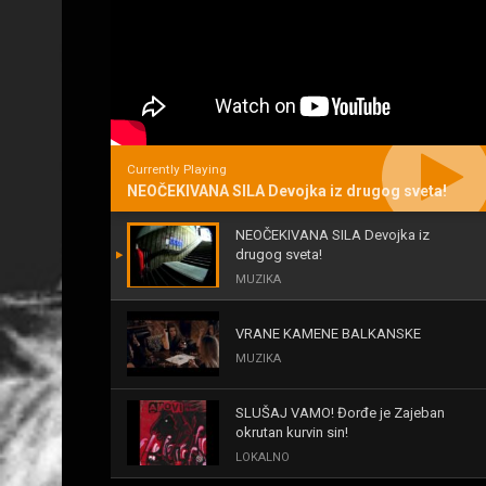
Currently Playing
NEOČEKIVANA SILA Devojka iz drugog sveta!
NEOČEKIVANA SILA Devojka iz
drugog sveta!
MUZIKA
VRANE KAMENE BALKANSKE
MUZIKA
SLUŠAJ VAMO! Đorđe je Zajeban
okrutan kurvin sin!
LOKALNO