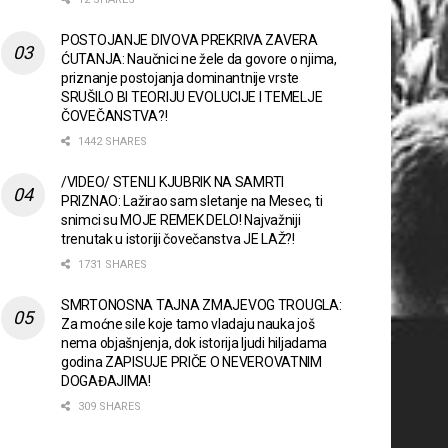
POSTOJANJE DIVOVA PREKRIVA ZAVERA
ĆUTANJA: Naučnici ne žele da govore o njima,
priznanje postojanja dominantnije vrste
SRUŠILO BI TEORIJU EVOLUCIJE I TEMELJE
ČOVEČANSTVA?!
1442 SHARES
/VIDEO/ STENLI KJUBRIK NA SAMRTI
PRIZNAO: Lažirao sam sletanje na Mesec, ti
snimci su MOJE REMEK DELO! Najvažniji
trenutak u istoriji čovečanstva JE LAŽ?!
1731 SHARES
SMRTONOSNA TAJNA ZMAJEVOG TROUGLA:
Za moćne sile koje tamo vladaju nauka još
nema objašnjenja, dok istorija ljudi hiljadama
godina ZAPISUJE PRIČE O NEVEROVATNIM
DOGAĐAJIMA!
309 SHARES