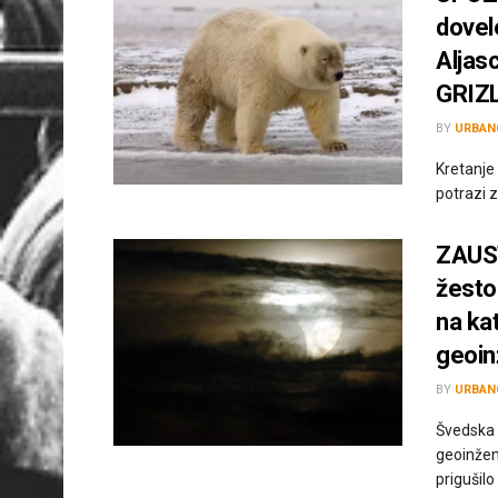
dovel
Aljas
GRIZ
BY
URBAN
Kretanje
potrazi z
ZAUS
žesto
na ka
geoin
BY
URBAN
Švedska 
geoinženj
prigušilo .