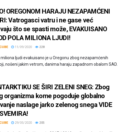
O! OREGONOM HARAJU NEZAPAMĆENI
I: Vatrogasci vatru i ne gase već
vaju što se spasti može, EVAKUISANO
OD POLA MILIONA LJUDI!
CUBE
11/09/2020
228
 miliona ljudi evakuisano je u Oregonu zbog nezapamćenih
oji, nošeni jakim vetrom, danima haraju zapadnom obalom SAD.
TARKTIKU SE ŠIRI ZELENI SNEG: Zbog
g organizma kome pogoduje globalno
vanje naslage jarko zelenog snega VIDE
 SVEMIRA!
CUBE
29/05/2020
205