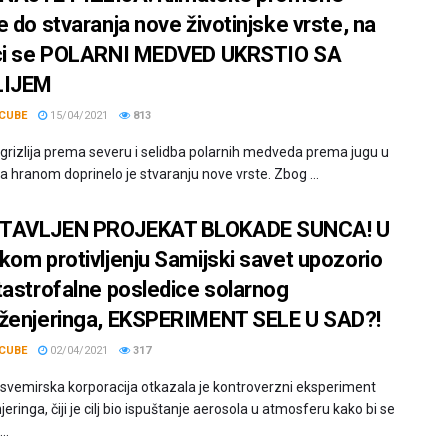
e do stvaranja nove životinjske vrste, na
ci se POLARNI MEDVED UKRSTIO SA
LIJEM
CUBE
15/04/2021
813
 grizlija prema severu i selidba polarnih medveda prema jugu u
a hranom doprinelo je stvaranju nove vrste. Zbog ...
TAVLJEN PROJEKAT BLOKADE SUNCA! U
kom protivljenju Samijski savet upozorio
tastrofalne posledice solarnog
ženjeringa, EKSPERIMENT SELE U SAD?!
CUBE
02/04/2021
317
svemirska korporacija otkazala je kontroverzni eksperiment
eringa, čiji je cilj bio ispuštanje aerosola u atmosferu kako bi se
..