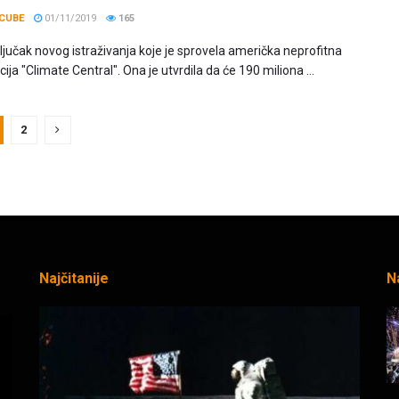
CUBE
01/11/2019
165
ljučak novog istraživanja koje je sprovela američka neprofitna
ija "Climate Central". Ona je utvrdila da će 190 miliona ...
2
Najčitanije
N