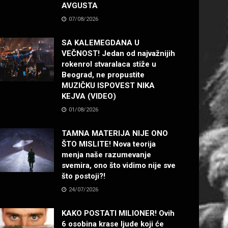
AVGUSTA
07/08/2026
SA KALEMEGDANA U
VEČNOST! Jedan od najvažnijih
rokenrol stvaralaca stiže u
Beograd, ne propustite
MUZIČKU ISPOVEST NIKA
KEJVA (VIDEO)
01/08/2026
TAMNA MATERIJA NIJE ONO
ŠTO MISLITE! Nova teorija
menja naše razumevanje
svemira, ono što vidimo nije sve
što postoji?!
24/07/2026
KAKO POSTATI MILIONER! Ovih
6 osobina krase ljude koji će