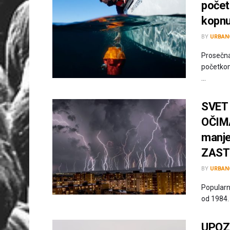
početk
kopnu 
BY
URBAN
Prosečna
početkom 
...
SVET
OČIMA
manje
ZAST
BY
URBAN
Popularn
od 1984. 
UPOZN