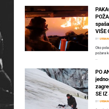
PAKA
POŽAR
spaša
VIŠE 
BY
URBAN
Oko pola
požara k
...
PO AN
jedno
zagre
SE IZ
BY
URBAN