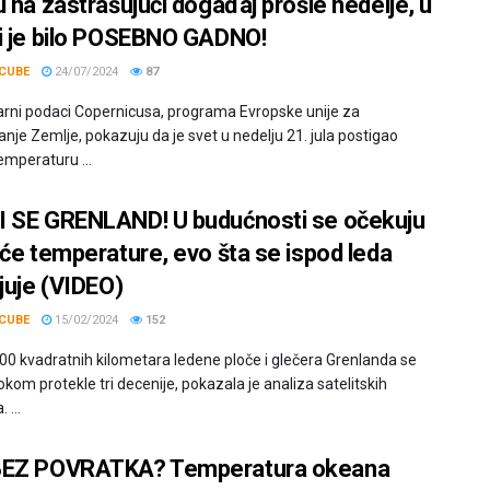
u na zastrašujući događaj prošle nedelje, u
i je bilo POSEBNO GADNO!
CUBE
24/07/2024
87
arni podaci Copernicusa, programa Evropske unije za
nje Zemlje, pokazuju da je svet u nedelju 21. jula postigao
emperaturu ...
 SE GRENLAND! U budućnosti se očekuju
eće temperature, evo šta se ispod leda
ljuje (VIDEO)
CUBE
15/02/2024
152
00 kvadratnih kilometara ledene ploče i glečera Grenlanda se
tokom protekle tri decenije, pokazala je analiza satelitskih
 ...
BEZ POVRATKA? Temperatura okeana