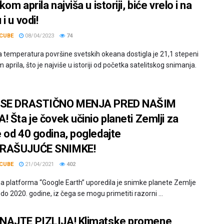
om aprila najviša u istoriji, biće vrelo i na
i u vodi!
CUBE
08/04/2023
74
 temperatura površine svetskih okeana dostigla je 21,1 stepeni
aprila, što je najviše u istoriji od početka satelitskog snimanja.
 SE DRASTIČNO MENJA PRED NAŠIM
! Šta je čovek učinio planeti Zemlji za
 od 40 godina, pogledajte
RAŠUJUĆE SNIMKE!
CUBE
21/04/2021
402
a platforma “Google Earth” uporedila je snimke planete Zemlje
do 2020. godine, iz čega se mogu primetiti razorni ...
AJTE PIZLIJA! Klimatske promene