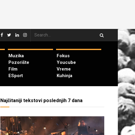
Muzika
Fokus
Pozorište
Youcube
Film
Vreme
ESport
Kuhinja
Najčitaniji tekstovi poslednjih 7 dana