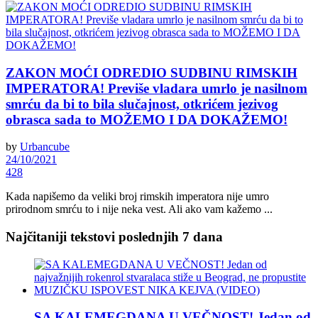
ZAKON MOĆI ODREDIO SUDBINU RIMSKIH
IMPERATORA! Previše vladara umrlo je nasilnom
smrću da bi to bila slučajnost, otkrićem jezivog
obrasca sada to MOŽEMO I DA DOKAŽEMO!
by
Urbancube
24/10/2021
428
Kada napišemo da veliki broj rimskih imperatora nije umro
prirodnom smrću to i nije neka vest. Ali ako vam kažemo ...
Najčitaniji tekstovi poslednjih 7 dana
SA KALEMEGDANA U VEČNOST! Jedan od