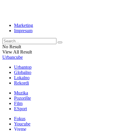
Marketing
Impresum
No Result
View All Result
Urbancube
Urbantop
Globalno
Lokalno
Rekordi
Muzika
Pozorište
Film
ESport
Fokus
Youcube
Vreme