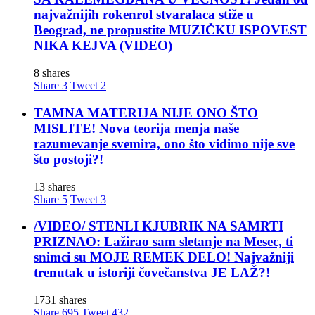
najvažnijih rokenrol stvaralaca stiže u
Beograd, ne propustite MUZIČKU ISPOVEST
NIKA KEJVA (VIDEO)
8 shares
Share
3
Tweet
2
TAMNA MATERIJA NIJE ONO ŠTO
MISLITE! Nova teorija menja naše
razumevanje svemira, ono što vidimo nije sve
što postoji?!
13 shares
Share
5
Tweet
3
/VIDEO/ STENLI KJUBRIK NA SAMRTI
PRIZNAO: Lažirao sam sletanje na Mesec, ti
snimci su MOJE REMEK DELO! Najvažniji
trenutak u istoriji čovečanstva JE LAŽ?!
1731 shares
Share
695
Tweet
432