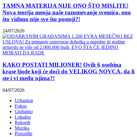
TAMNA MATERIJA NIJE ONO ŠTO MISLITE!
Nova teorija menja naše razumevanje svemira, ono
što vidimo nije sve što postoji?!
24/07/2026
KAKO POSTATI MILIONER! Ovih 6 osobina
krase ljude koji će doći do VELIKOG NOVCA, da li
ste i vi među njima?!
04/07/2026
Urbantop
Fokus
Globalno
Lokalno
Rekordi
Muzika
Pozorište