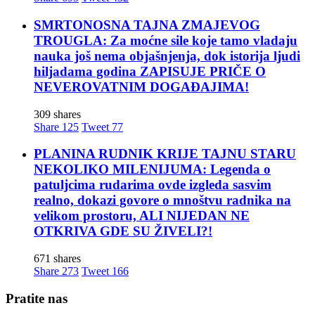
SMRTONOSNA TAJNA ZMAJEVOG
TROUGLA: Za moćne sile koje tamo vladaju
nauka još nema objašnjenja, dok istorija ljudi
hiljadama godina ZAPISUJE PRIČE O
NEVEROVATNIM DOGAĐAJIMA!
309 shares
Share
125
Tweet
77
PLANINA RUDNIK KRIJE TAJNU STARU
NEKOLIKO MILENIJUMA: Legenda o
patuljcima rudarima ovde izgleda sasvim
realno, dokazi govore o mnoštvu radnika na
velikom prostoru, ALI NIJEDAN NE
OTKRIVA GDE SU ŽIVELI?!
671 shares
Share
273
Tweet
166
Pratite nas