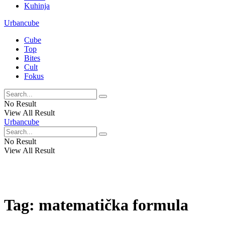
Kuhinja
Urbancube
Cube
Top
Bites
Cult
Fokus
No Result
View All Result
Urbancube
No Result
View All Result
Tag:
matematička formula