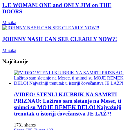
L.E WOMAN! ONE and ONLY JIM on THE
DOORS
Muzika
JOHNNY NASH CAN SEE CLEARLY NOW?!
Muzika
Najčitanije
/VIDEO/ STENLI KJUBRIK NA SAMRTI
PRIZNAO: Lažirao sam sletanje na Mesec, ti
snimci su MOJE REMEK DELO! Najvažniji
trenutak u istoriji čovečanstva JE LAŽ?!
1731 shares