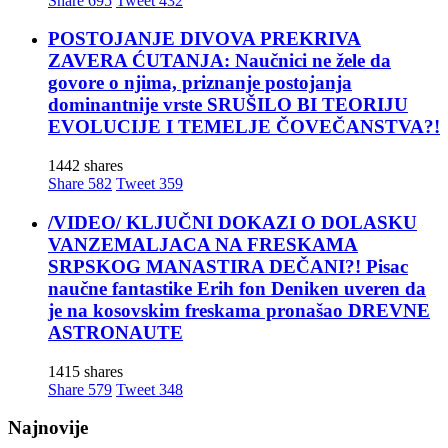
Share
695
Tweet
432
POSTOJANJE DIVOVA PREKRIVA
ZAVERA ĆUTANJA: Naučnici ne žele da
govore o njima, priznanje postojanja
dominantnije vrste SRUŠILO BI TEORIJU
EVOLUCIJE I TEMELJE ČOVEČANSTVA?!
1442 shares
Share
582
Tweet
359
/VIDEO/ KLJUČNI DOKAZI O DOLASKU
VANZEMALJACA NA FRESKAMA
SRPSKOG MANASTIRA DEČANI?! Pisac
naučne fantastike Erih fon Deniken uveren da
je na kosovskim freskama pronašao DREVNE
ASTRONAUTE
1415 shares
Share
579
Tweet
348
Najnovije