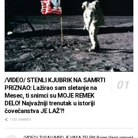
/VIDEO/ STENLI KJUBRIK NA SAMRTI
PRIZNAO: Lažirao sam sletanje na
Mesec, ti snimci su MOJE REMEK
DELO! Najvažniji trenutak u istoriji
čovečanstva JE LAŽ?!
1731 SHARES
/VIDEO/ TUGA! UMRO JE VASA ZELENI: Bojan Vasić osnivač