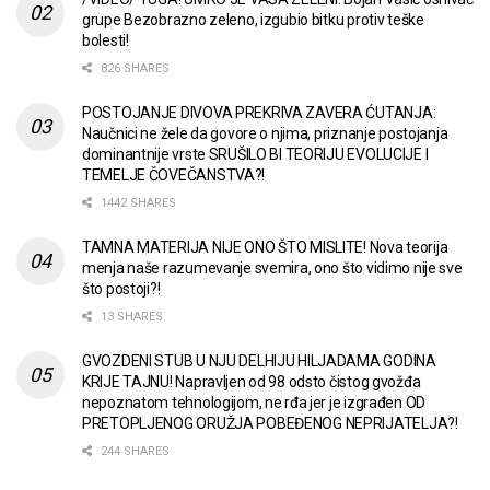
grupe Bezobrazno zeleno, izgubio bitku protiv teške
bolesti!
826 SHARES
POSTOJANJE DIVOVA PREKRIVA ZAVERA ĆUTANJA:
Naučnici ne žele da govore o njima, priznanje postojanja
dominantnije vrste SRUŠILO BI TEORIJU EVOLUCIJE I
TEMELJE ČOVEČANSTVA?!
1442 SHARES
TAMNA MATERIJA NIJE ONO ŠTO MISLITE! Nova teorija
menja naše razumevanje svemira, ono što vidimo nije sve
što postoji?!
13 SHARES
GVOZDENI STUB U NJU DELHIJU HILJADAMA GODINA
KRIJE TAJNU! Napravljen od 98 odsto čistog gvožđa
nepoznatom tehnologijom, ne rđa jer je izgrađen OD
PRETOPLJENOG ORUŽJA POBEĐENOG NEPRIJATELJA?!
244 SHARES