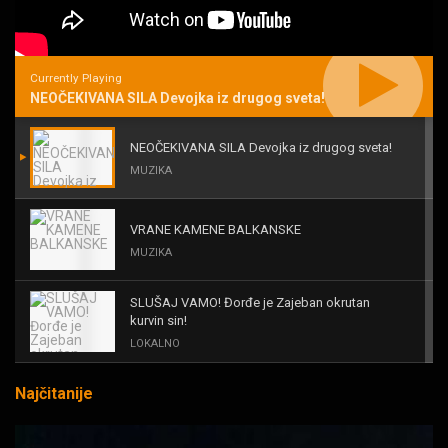
Currently Playing
NEOČEKIVANA SILA Devojka iz drugog sveta!
NEOČEKIVANA SILA Devojka iz drugog sveta!
MUZIKA
VRANE KAMENE BALKANSKE
MUZIKA
SLUŠAJ VAMO! Đorđe je Zajeban okrutan
kurvin sin!
LOKALNO
Najčitanije
KAL! ROMALE CAVALE I OSTALI
MUZIKA