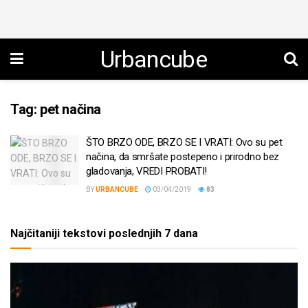
Urbancube
Tag:
pet načina
ŠTO BRZO ODE, BRZO SE I VRATI: Ovo su pet
načina, da smršate postepeno i prirodno bez
gladovanja, VREDI PROBATI!
BY
URBANCUBE
03/04/2019
83
Najčitaniji tekstovi poslednjih 7 dana