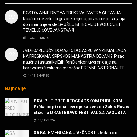
MUZIKA
POSTOJANJE DIVOVA PREKRIVA ZAVERA ĆUTANJA:
Naučnici ne žele da govore o njima, priznanje postojanja
“Missin’ Yo’ Kissin'” BILLY ZZ TOP
dominantnije vrste SRUŠILO BI TEORIJU EVOLUCIJE I
MUZIKA
TEMELJE ČOVEČANSTVA?!
1442 SHARES
DIVNA! Ogi & Magnifico
/VIDEO/ KLJUČNI DOKAZI O DOLASKU VANZEMALJACA
FILM
NA FRESKAMA SRPSKOG MANASTIRA DEČANI?! Pisac
naučne fantastike Erih fon Deniken uveren da je na
kosovskim freskama pronašao DREVNE ASTRONAUTE
WARDRUNA, VIKINZI DOLAZE!
1415 SHARES
MUZIKA
Najnovije
Sharp Dressed Man in many ways!
PRVI PUT PRED BEOGRADSKOM PUBLIKOM!
MUZIKA
Grčka pop ikona i evropska zvezda Sakis Ruvas
stiže na DRAGI BRAVO FESTIVAL 22. AVGUSTA
07/08/2026
POVRATAK Iron Maiden The Writing On The Wall
MUZIKA
SA KALEMEGDANA U VEČNOST! Jedan od