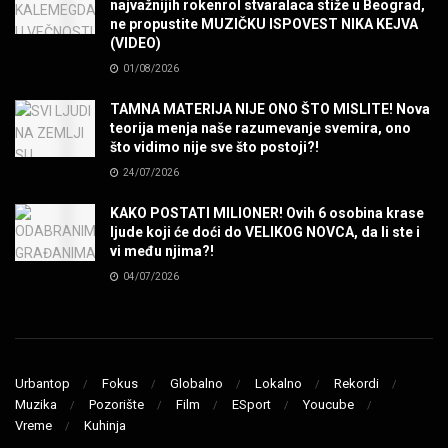
najvažnijih rokenrol stvaralaca stiže u Beograd,
ne propustite MUZIČKU ISPOVEST NIKA KEJVA
SENIDAHHH!
(VIDEO)
MUZIKA
01/08/2026
TAMNA MATERIJA NIJE ONO ŠTO MISLITE! Nova
Miss You! Charlie Watts
teorija menja naše razumevanje svemira, ono
MUZIKA
što vidimo nije sve što postoji?!
24/07/2026
STRANGE KIND OF WOMEN, REALLY STRANGE!
KAKO POSTATI MILIONER! Ovih 6 osobina krase
MUZIKA
ljude koji će doći do VELIKOG NOVCA, da li ste i
vi među njima?!
04/07/2026
MAD MAD DRUMMER!
MUZIKA
Led Zeppelin When The Levee Breaks by
ZEPPARELLA
Urbantop
Fokus
Globalno
Lokalno
Rekordi
MUZIKA
Muzika
Pozorište
Film
ESport
Youcube
Vreme
Kuhinja
STRAIGHT FROM HELL! Metallica & Lady Gaga