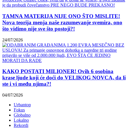
TAMNA MATERIJA NIJE ONO ŠTO MISLITE!
Nova teorija menja naše razumevanje svemira, ono
što vidimo nije sve što postoji?!
24/07/2026
KAKO POSTATI MILIONER! Ovih 6 osobina
krase ljude koji će doći do VELIKOG NOVCA, da li
ste i vi među njima?!
04/07/2026
Urbantop
Fokus
Globalno
Lokalno
Rekordi