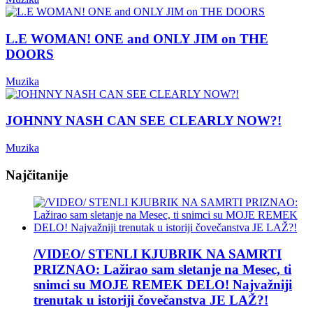
L.E WOMAN! ONE and ONLY JIM on THE
DOORS
Muzika
JOHNNY NASH CAN SEE CLEARLY NOW?!
Muzika
Najčitanije
/VIDEO/ STENLI KJUBRIK NA SAMRTI
PRIZNAO: Lažirao sam sletanje na Mesec, ti
snimci su MOJE REMEK DELO! Najvažniji
trenutak u istoriji čovečanstva JE LAŽ?!