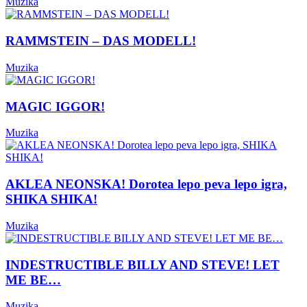
Muzika
RAMMSTEIN – DAS MODELL!
Muzika
MAGIC IGGOR!
Muzika
AKLEA NEONSKA! Dorotea lepo peva lepo igra,
SHIKA SHIKA!
Muzika
INDESTRUCTIBLE BILLY AND STEVE! LET
ME BE…
Muzika