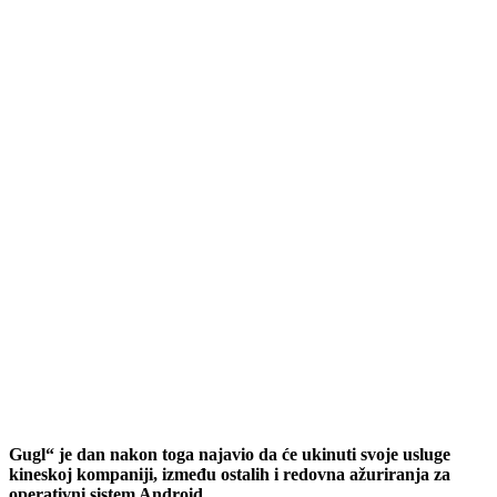
Gugl“ je dan nakon toga najavio da će ukinuti svoje usluge
kineskoj kompaniji, između ostalih i redovna ažuriranja za
operativni sistem Android.