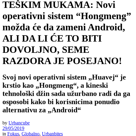
TEŠKIM MUKAMA: Novi
operativni sistem “Hongmeng”
možda će da zameni Android,
ALI DA LI ĆE TO BITI
DOVOLJNO, SEME
RAZDORA JE POSEJANO!
Svoj novi operativni sistem „Huavej“ je
krstio kao „Hongmeng“, a kineski
tehnološki džin sada užurbano radi da ga
osposobi kako bi korisnicima ponudio
alternativu za „Android“
by
Urbancube
29/05/2019
in
Fokus
,
Globalno
,
Urbanbites