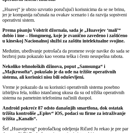
„Huavej“ je ubrzo uzvratio poručujući korisnicima da se ne brinu,
jer je kompanija računala na ovakav scenario i da razvija sopstveni
operativni sistem.
Prema pisanju Volstrit džornala, sada je „Huavejev ‘mali’“
dobio i ime – Hongmeng, koje je zvanično zavedeno i zaštićeno
u kineskoj Nacionalnoj službi za zaštitu intelektualne svojine.
Međutim, ubeđivanje potrošača da promene svoje navike do sada se
bezbroj puta pokazalo kao veoma teška i često neuspešna rabota.
Nekoliko tehnoloških džinova, poput „Samsunga“ i
„Majkrosofta“, pokušalo je da uđe na tržište operativnih
sistema, ali korisnici nisu bili oduševljeni.
Vreme je pokazalo da su korisnici operativnih sistema posebno
izbirljiva fela, toliko istančanog ukusa da su od tržišta operativnih
sistema na pametnim telefonima načinili duopol.
Android pokreće 87 odsto današnjih smartfona, dok ostatak
tržišta kontroliše „Eplov“ iOS, podaci su firme za istraživanje
tržišta „Kanalis“.
Šef „Huavejevog“ potrošačkog odeljenja Ričard Ju rekao je pre par