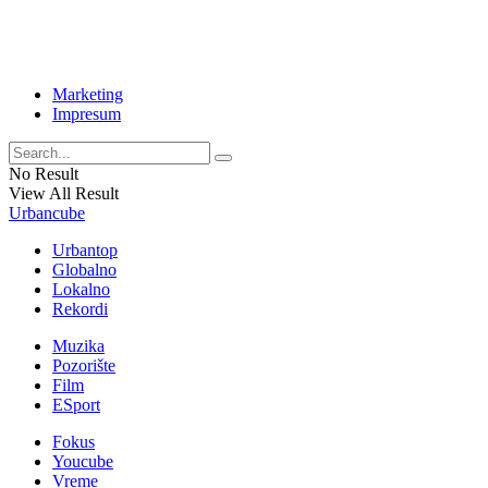
Marketing
Impresum
No Result
View All Result
Urbancube
Urbantop
Globalno
Lokalno
Rekordi
Muzika
Pozorište
Film
ESport
Fokus
Youcube
Vreme