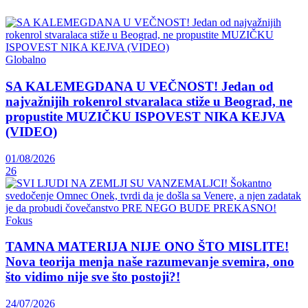
Globalno
SA KALEMEGDANA U VEČNOST! Jedan od
najvažnijih rokenrol stvaralaca stiže u Beograd, ne
propustite MUZIČKU ISPOVEST NIKA KEJVA
(VIDEO)
01/08/2026
26
Fokus
TAMNA MATERIJA NIJE ONO ŠTO MISLITE!
Nova teorija menja naše razumevanje svemira, ono
što vidimo nije sve što postoji?!
24/07/2026