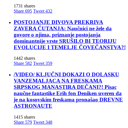
1731 shares
Share
695
Tweet
432
POSTOJANJE DIVOVA PREKRIVA
ZAVERA ĆUTANJA: Naučnici ne žele da
govore o njima, priznanje postojanja
dominantnije vrste SRUŠILO BI TEORIJU
EVOLUCIJE I TEMELJE ČOVEČANSTVA?!
1442 shares
Share
582
Tweet
359
/VIDEO/ KLJUČNI DOKAZI O DOLASKU
VANZEMALJACA NA FRESKAMA
SRPSKOG MANASTIRA DEČANI?! Pisac
naučne fantastike Erih fon Deniken uveren da
je na kosovskim freskama pronašao DREVNE
ASTRONAUTE
1415 shares
Share
579
Tweet
348