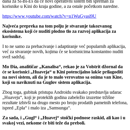
dana za Si-Bi-Es da će novi operativni sistem biti spreman za
korisnike u Kini do kraja godine, a za ostale početkom naredne.
https://www.youtube.com/watch?v=n1WuGyasl9U
Najveća prepreka na tom polju je stvaranje takozvanog
ekosistema koji će nuditi plodno tlo za razvoj aplikacija za
korisnike.
I to ne samo za prebacivanje i adaptiranje već popularnih aplikacija,
već za stvaranje novih, kojima će se korisnicima konstantno nuditi
svež sadržaj.
Mo Đia, analitičar „Kanalisa“, rekao je za Volstrit džornal da
će se korisnici „Huaveja“ u Kini potencijalno lakše prilagoditi
na novi sistem, ali da je to malo verovatno sa onima van Kine,
koji su naviknuti na Guglov sistem aplikacija.
Zbog toga, gubitak pristupa Androidu svakako predstavlja udarac
„Huaveju“, koji je proteklih godina zabeležio izuzetne tržišne
rezultate izbivši na drugo mesto po broju prodatih pametnih telefona,
ispred „Epla“ i malo iza „Samsunga“.
Za sada, i „Gugl“ i „Huavej“ stoički podnose raskid, ali kao i u
svakoj vezi, nekome će biti teže da preboli.