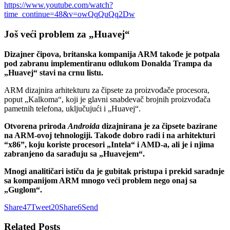
https://www.youtube.com/watch?
time_continue=48&v=owQqQuQq2Dw
Još veći problem za „Huavej“
Dizajner čipova, britanska kompanija ARM takođe je potpala
pod zabranu implementiranu odlukom Donalda Trampa da
„Huavej“ stavi na crnu listu.
ARM dizajnira arhitekturu za čipsete za proizvođače procesora,
poput „Kalkoma“, koji je glavni snabdevač brojnih proizvođača
pametnih telefona, uključujući i „Huavej“.
Otvorena priroda
Androida
dizajnirana je za čipsete bazirane
na ARM-ovoj tehnologiji. Takođe dobro radi i na arhitekturi
“x86”, koju koriste procesori „Intela“ i AMD-a, ali je i njima
zabranjeno da sarađuju sa „Huavejem“.
Mnogi analitičari ističu da je gubitak pristupa i prekid saradnje
sa kompanijom ARM mnogo veći problem nego onaj sa
„Guglom“.
Share
47
Tweet
20
Share
6
Send
Related
Posts