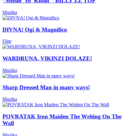
“Missin’ Yo’ Kissin'” BILLY ZZ TOP
Muzika
DIVNA! Ogi & Magnifico
Film
WARDRUNA, VIKINZI DOLAZE!
Muzika
Sharp Dressed Man in many ways!
Muzika
POVRATAK Iron Maiden The Writing On The
Wall
Muzika