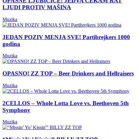
OPASNE LJUBIČICE! JEDVA ČEKAM RAT
LJUDI PROTIV MAŠINA
Muzika
JEDAN POZIV MENJA SVE! Partibrejkers 1000
godina
Muzika
OPASNO! ZZ TOP – Beer Drinkers and Hellraisers
Muzika
2CELLOS – Whole Lotta Love vs. Beethoven 5th
Symphony
Muzika