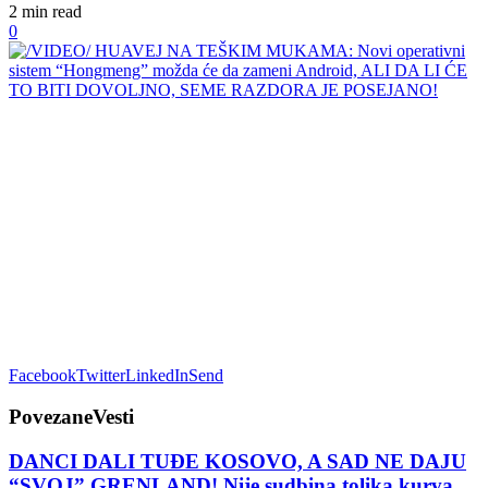
2 min read
0
Facebook
Twitter
LinkedIn
Send
Povezane
Vesti
DANCI DALI TUĐE KOSOVO, A SAD NE DAJU
“SVOJ” GRENLAND! Nije sudbina tolika kurva,