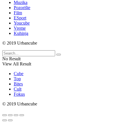
Muzika
Pozorište
Film
ESport
Youcube
Vreme
Kuhinja
© 2019 Urbancube
No Result
View All Result
Cube
Top
Bites
Cult
Fokus
© 2019 Urbancube