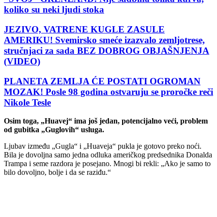
koliko su neki ljudi stoka
JEZIVO, VATRENE KUGLE ZASULE
AMERIKU! Svemirsko smeće izazvalo zemljotrese,
stručnjaci za sada BEZ DOBROG OBJAŠNJENJA
(VIDEO)
PLANETA ZEMLJA ĆE POSTATI OGROMAN
MOZAK! Posle 98 godina ostvaruju se proročke reči
Nikole Tesle
Osim toga, „Huavej“ ima još jedan, potencijalno veći, problem
od gubitka „Guglovih“ usluga.
Ljubav između „Gugla“ i „Huaveja“ pukla je gotovo preko noći.
Bila je dovoljna samo jedna odluka američkog predsednika Donalda
Trampa i seme razdora je posejano. Mnogi bi rekli: „Ako je samo to
bilo dovoljno, bolje i da se raziđu.“