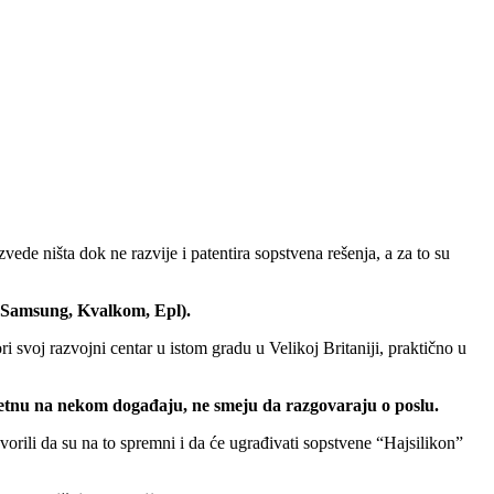
de ništa dok ne razvije i patentira sopstvena rešenja, a za to su
(Samsung, Kvalkom, Epl).
 svoj razvojni centar u istom gradu u Velikoj Britaniji, praktično u
retnu na nekom događaju, ne smeju da razgovaraju o poslu.
rili da su na to spremni i da će ugrađivati sopstvene “Hajsilikon”