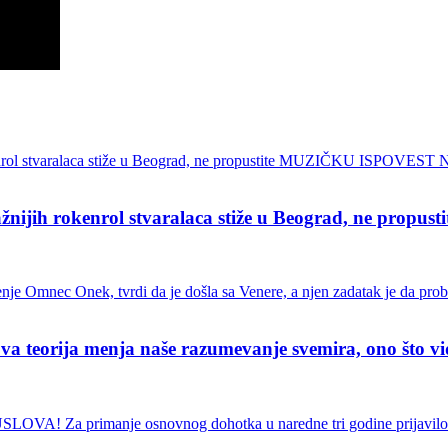
ih rokenrol stvaralaca stiže u Beograd, ne pro
ja menja naše razumevanje svemira, ono što vidimo