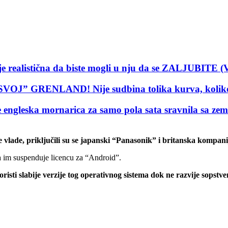
realistična da biste mogli u nju da se ZALJUBITE 
GRENLAND! Nije sudbina tolika kurva, koliko su
leska mornarica za samo pola sata sravnila sa ze
vlade, priključili su se japanski “Panasonik” i britanska kompa
 im suspenduje licencu za “Android”.
ti slabije verzije tog operativnog sistema dok ne razvije sopstveni