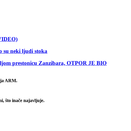
(VIDEO)
 neki ljudi stoka
mljom prestonicu Zanzibara, OTPOR JE BIO
nija ARM.
, što inače najavljuje.