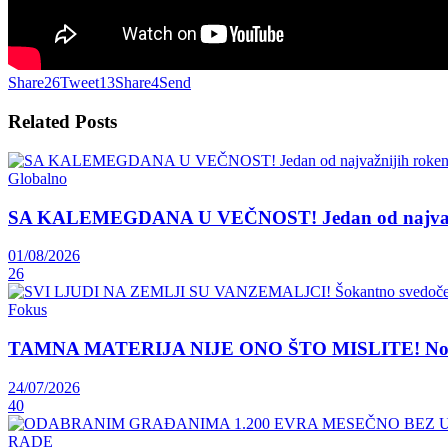
Share
26
Tweet
13
Share
4
Send
Related
Posts
Globalno
SA KALEMEGDANA U VEČNOST! Jedan od najvažnij
01/08/2026
26
Fokus
TAMNA MATERIJA NIJE ONO ŠTO MISLITE! Nova teori
24/07/2026
40