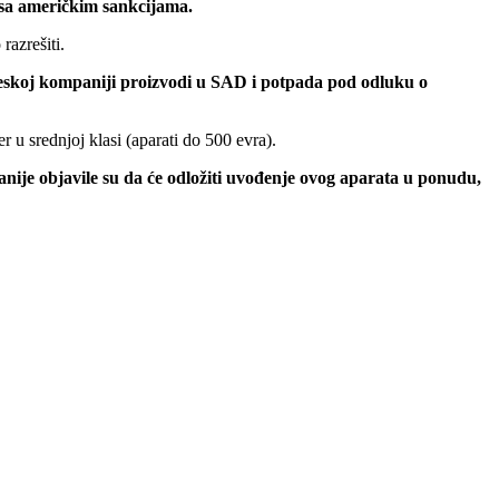
 sa američkim sankcijama.
azrešiti.
neskoj kompaniji proizvodi u SAD i potpada pod odluku o
 u srednjoj klasi (aparati do 500 evra).
anije objavile su da će odložiti uvođenje ovog aparata u ponudu,