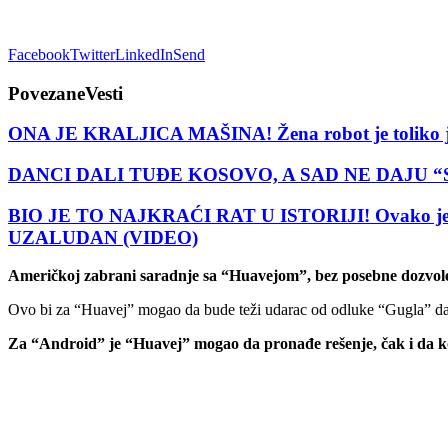
Facebook
Twitter
LinkedIn
Send
Povezane
Vesti
ONA JE KRALJICA MAŠINA! Žena robot je toliko je 
DANCI DALI TUĐE KOSOVO, A SAD NE DAJU “SVOJ” 
BIO JE TO NAJKRAĆI RAT U ISTORIJI! Ovako je eng
UZALUDAN (VIDEO)
Američkoj zabrani saradnje sa “Huavejom”, bez posebne dozvole 
Ovo bi za “Huavej” mogao da bude teži udarac od odluke “Gugla” da
Za “Android” je “Huavej” mogao da pronađe rešenje, čak i da koris