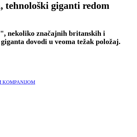
hnološki giganti redom
, nekoliko značajnih britanskih i
 giganta dovodi u veoma težak položaj.