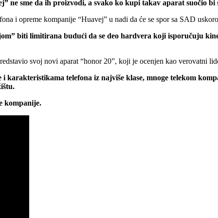
j” ne sme da ih proizvodi, a svako ko kupi takav aparat suočio bi
efona i opreme kompanije “Huavej” u nadi da će se spor sa SAD uskoro r
jom” biti limitirana budući da se deo hardvera koji isporučuju ki
stavio svoj novi aparat “honor 20”, koji je ocenjen kao verovatni lider
e i karakteristikama telefona iz najviše klase, mnoge telekom komp
ištu.
ke kompanije.