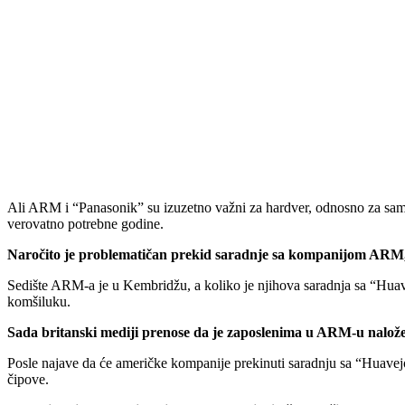
Ali ARM i “Panasonik” su izuzetno važni za hardver, odnosno za samu i
verovatno potrebne godine.
Naročito je problematičan prekid saradnje sa kompanijom ARM,
Sedište ARM-a je u Kembridžu, a koliko je njihova saradnja sa “Huavejo
komšiluku.
Sada britanski mediji prenose da je zaposlenima u ARM-u nalože
Posle najave da će američke kompanije prekinuti saradnju sa “Huavejo
čipove.