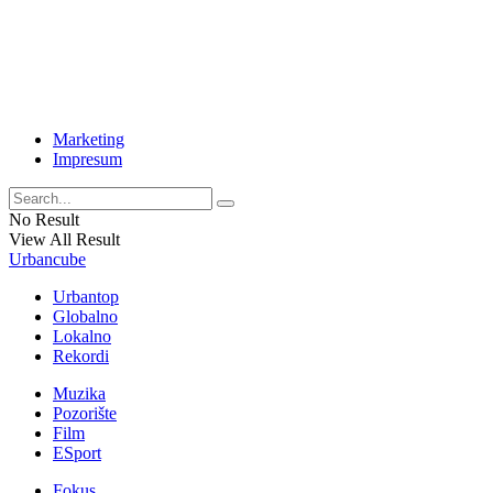
Marketing
Impresum
No Result
View All Result
Urbancube
Urbantop
Globalno
Lokalno
Rekordi
Muzika
Pozorište
Film
ESport
Fokus