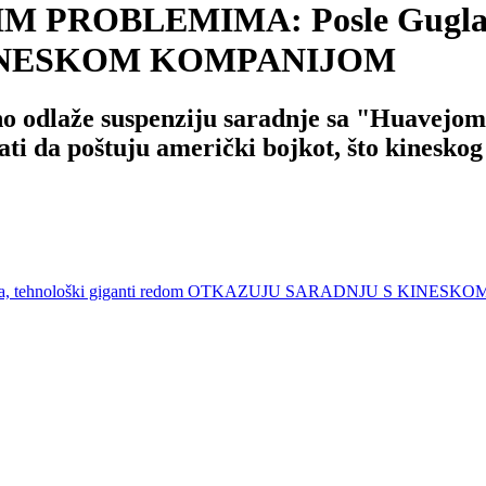
 PROBLEMIMA: Posle Gugla, te
INESKOM KOMPANIJOM
 odlaže suspenziju saradnje sa "Huavejom"
ti da poštuju američki bojkot, što kineskog