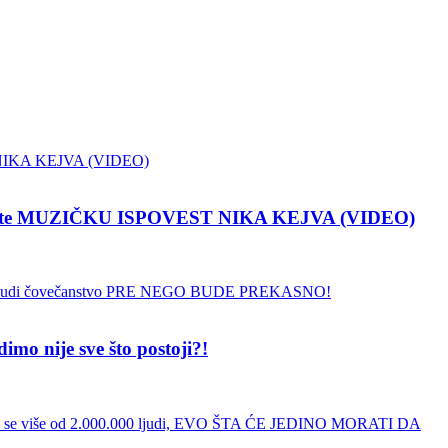
pustite MUZIČKU ISPOVEST NIKA KEJVA (VIDEO)
 nije sve što postoji?!