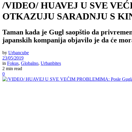
/VIDEO/ HUAVEJ U SVE VEĆIM
OTKAZUJU SARADNJU S K
Taman kada je Gugl saopštio da privremeno
japanskih kompanija objavilo je da će mora
by
Urbancube
23/05/2019
in
Fokus
,
Globalno
,
Urbanbites
2 min read
0