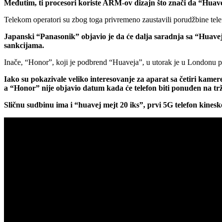
Međutim, ti procesori koriste ARM-ov dizajn što znači da “Huave
Telekom operatori su zbog toga privremeno zaustavili porudžbine tel
Japanski “Panasonik” objavio je da će dalja saradnja sa “Huave
sankcijama.
Inače, “Honor”, koji je podbrend “Huaveja”, u utorak je u Londonu pred
Iako su pokazivale veliko interesovanje za aparat sa četiri kamer
a “Honor” nije objavio datum kada će telefon biti ponuđen na trž
Sličnu sudbinu ima i “huavej mejt 20 iks”, prvi 5G telefon kines