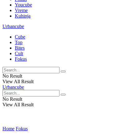
Youcube
Vreme
Kuhinja
Urbancube
Cube
Top
Bites
Cult
Fokus
No Result
View All Result
Urbancube
No Result
View All Result
Home
Fokus