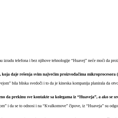
zradu telefona i bez njihove tehnologije “Huavej” neće moći da proizve
 koja daje rešenja svim najvećim proizvođačima mikroprocesora 
m” bila bliska svedoči i to da je kineska kompanija planirala da otvori
no da prekinu sve kontakte sa kolegama iz “Huaveja”, a ako se s
m” i da se to odnosi i na “Kvalkomove” čipove, iz “Huaveja” su odgovo