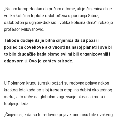
„Nisam kompetentan da pričam o tome, ali je činjenica da je
velika količina toplote oslobođena u području Sibira,
oslobođen je ugnjen-dioksid i velika količina dima”, rekao je
profesor Milovanović.
Takođe dodaje da je bitna činjenica da su požari
posledica čovekove aktivnosti na našoj planeti i sve bi
to bilo drugačije kada bismo svi mi bili organizovaniji i
odgovorniji. Ovo je zahtev prirode.
U Polarnom krugu šumski požari su redovna pojava nakon
kratkog leta kada se sloj treseta otopi na dubini oko jednog
metra, a to utiče na globalno zagrevanje okeana i mora i
topljenje leda.
„Činjenica je da su to redovne pojave, one nisu bile ovakvog