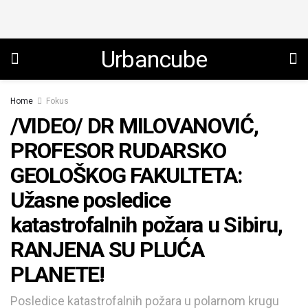
Urbancube
Home
Fokus
/VIDEO/ DR MILOVANOVIĆ,
PROFESOR RUDARSKO
GEOLOŠKOG FAKULTETA:
Užasne posledice
katastrofalnih požara u Sibiru,
RANJENA SU PLUĆA
PLANETE!
Posledice katastrofalnih požara u polarnom krugu