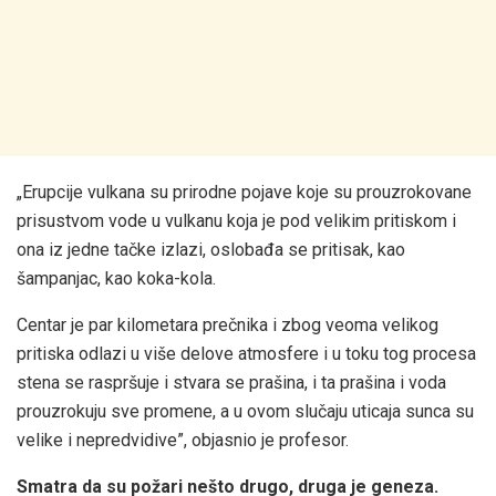
„Erupcije vulkana su prirodne pojave koje su prouzrokovane
prisustvom vode u vulkanu koja je pod velikim pritiskom i
ona iz jedne tačke izlazi, oslobađa se pritisak, kao
šampanjac, kao koka-kola.
Centar je par kilometara prečnika i zbog veoma velikog
pritiska odlazi u više delove atmosfere i u toku tog procesa
stena se raspršuje i stvara se prašina, i ta prašina i voda
prouzrokuju sve promene, a u ovom slučaju uticaja sunca su
velike i nepredvidive”, objasnio je profesor.
Smatra da su požari nešto drugo, druga je geneza.