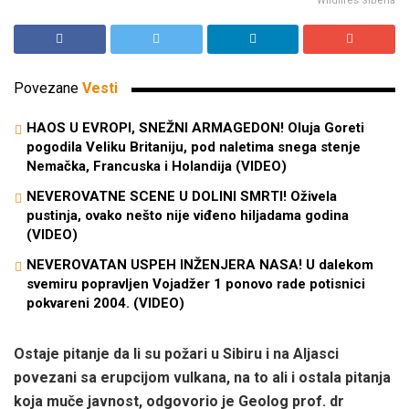
Wildfires Siberia
Povezane
Vesti
HAOS U EVROPI, SNEŽNI ARMAGEDON! Oluja Goreti
pogodila Veliku Britaniju, pod naletima snega stenje
Nemačka, Francuska i Holandija (VIDEO)
NEVEROVATNE SCENE U DOLINI SMRTI! Oživela
pustinja, ovako nešto nije viđeno hiljadama godina
(VIDEO)
NEVEROVATAN USPEH INŽENJERA NASA! U dalekom
svemiru popravljen Vojadžer 1 ponovo rade potisnici
pokvareni 2004. (VIDEO)
Ostaje pitanje da li su požari u Sibiru i na Aljasci
povezani sa erupcijom vulkana, na to ali i ostala pitanja
koja muče javnost, odgovorio je Geolog prof. dr