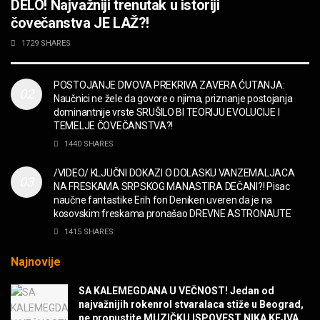
DELO! Najvažniji trenutak u istoriji
MUZIKA
čovečanstva JE LAŽ?!
2CELLOS – Whole Lotta Love vs. Beethoven 5th
1729 SHARES
Symphony
MUZIKA
POSTOJANJE DIVOVA PREKRIVA ZAVERA ĆUTANJA:
Naučnici ne žele da govore o njima, priznanje postojanja
“Missin’ Yo’ Kissin'” BILLY ZZ TOP
dominantnije vrste SRUŠILO BI TEORIJU EVOLUCIJE I
MUZIKA
TEMELJE ČOVEČANSTVA?!
1440 SHARES
DIVNA! Ogi & Magnifico
/VIDEO/ KLJUČNI DOKAZI O DOLASKU VANZEMALJACA
FILM
NA FRESKAMA SRPSKOG MANASTIRA DEČANI?! Pisac
naučne fantastike Erih fon Deniken uveren da je na
kosovskim freskama pronašao DREVNE ASTRONAUTE
WARDRUNA, VIKINZI DOLAZE!
1415 SHARES
MUZIKA
Najnovije
Sharp Dressed Man in many ways!
SA KALEMEGDANA U VEČNOST! Jedan od
MUZIKA
najvažnijih rokenrol stvaralaca stiže u Beograd,
ne propustite MUZIČKU ISPOVEST NIKA KEJVA