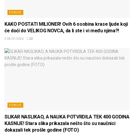
FOKUS
KAKO POSTATI MILIONER! Ovih 6 osobina krase ljude koji
će doći do VELIKOG NOVCA, da li ste i vi među njima?!
04/07/2026
22
FOKUS
SLIKAR NASLIKAO, A NAUKA POTVRDILA TEK 400 GODINA
KASNIJE! Stara slika prikazala nešto što su naučnici
dokazali tek prošle godine (FOTO)