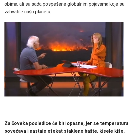
obima, ali su sada pospešene globalnim pojavama koje su
zahvatile našu planetu.
Za čoveka posledice će biti opasne, jer se temperatura
povećava i nastaje efekat staklene bašte, kisele kiše,