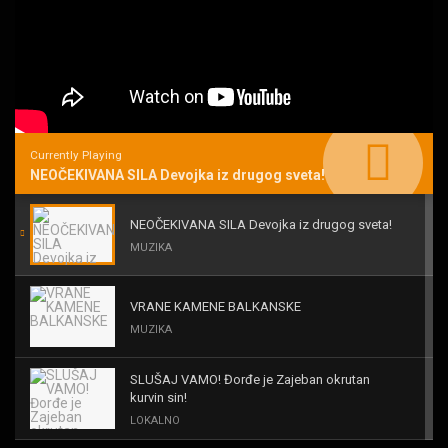
Currently Playing
NEOČEKIVANA SILA Devojka iz drugog sveta!
NEOČEKIVANA SILA Devojka iz drugog sveta!
MUZIKA
VRANE KAMENE BALKANSKE
MUZIKA
SLUŠAJ VAMO! Đorđe je Zajeban okrutan
kurvin sin!
LOKALNO