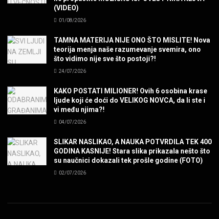
(VIDEO)
POVRATAK Iron Maiden The Writing On The Wall
01/08/2026
MUZIKA
TAMNA MATERIJA NIJE ONO ŠTO MISLITE! Nova
teorija menja naše razumevanje svemira, ono
SENIDAHHH!
što vidimo nije sve što postoji?!
MUZIKA
24/07/2026
KAKO POSTATI MILIONER! Ovih 6 osobina krase
Miss You! Charlie Watts
ljude koji će doći do VELIKOG NOVCA, da li ste i
MUZIKA
vi među njima?!
04/07/2026
STRANGE KIND OF WOMEN, REALLY STRANGE!
SLIKAR NASLIKAO, A NAUKA POTVRDILA TEK 400
MUZIKA
GODINA KASNIJE! Stara slika prikazala nešto što
su naučnici dokazali tek prošle godine (FOTO)
02/07/2026
MAD MAD DRUMMER!
MUZIKA
Led Zeppelin When The Levee Breaks by
ZEPPARELLA