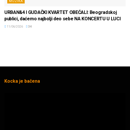
MUZIKA
URBAN&4 I GUDAČKI KVARTET OBEĆALI: Beogradskoj
publici, daćemo najbolji deo sebe NA KONCERTU U LUCI
11/06/2026
34
Kocka je bačena