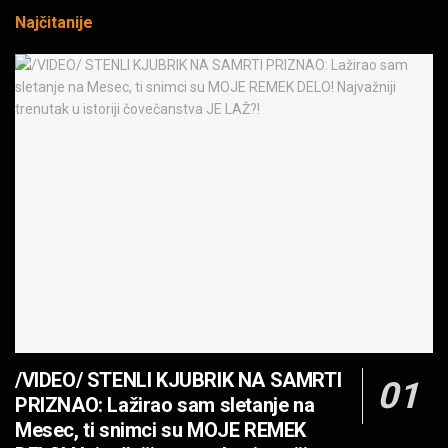
Najčitanije
KAL! ROMALE CAVALE I OSTALI
MUZIKA
Black Sabbath for all us?!
MUZIKA
IRON! The Number Of The Beast!
MUZIKA
OPASNE LJUBIČICE! JEDVA ČEKAM RAT LJUDI
PROTIV MAŠINA
MUZIKA
JEDAN POZIV MENJA SVE! Partibrejkers 1000
godina
/VIDEO/ STENLI KJUBRIK NA SAMRTI
MUZIKA
PRIZNAO: Lažirao sam sletanje na
OPASNO! ZZ TOP – Beer Drinkers and
Mesec, ti snimci su MOJE REMEK
Hellraisers