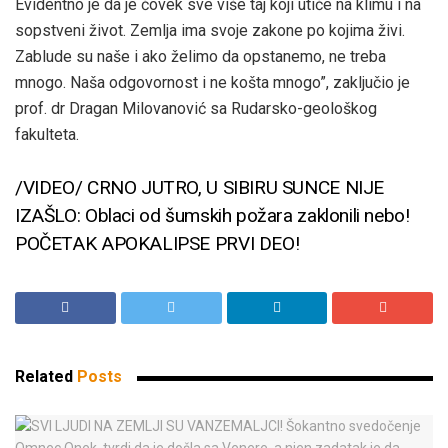
Evidentno je da je čovek sve više taj koji utiče na klimu i na
sopstveni život. Zemlja ima svoje zakone po kojima živi.
Zablude su naše i ako želimo da opstanemo, ne treba
mnogo. Naša odgovornost i ne košta mnogo”, zaključio je
prof. dr Dragan Milovanović sa Rudarsko-geološkog
fakulteta.
/VIDEO/ CRNO JUTRO, U SIBIRU SUNCE NIJE
IZAŠLO: Oblaci od šumskih požara zaklonili nebo!
POČETAK APOKALIPSE PRVI DEO!
Related
Posts