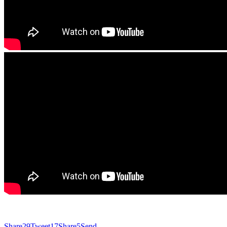
Share
29
Tweet
17
Share
5
Send