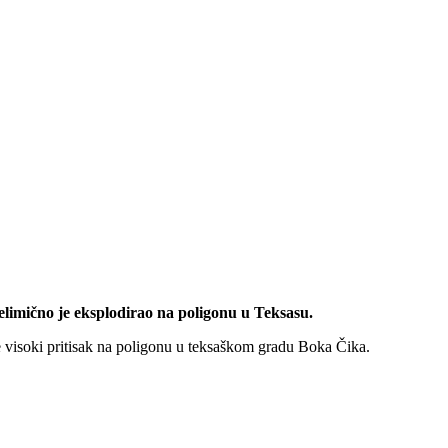
limično je eksplodirao na poligonu u Teksasu.
e visoki pritisak na poligonu u teksaškom gradu Boka Čika.