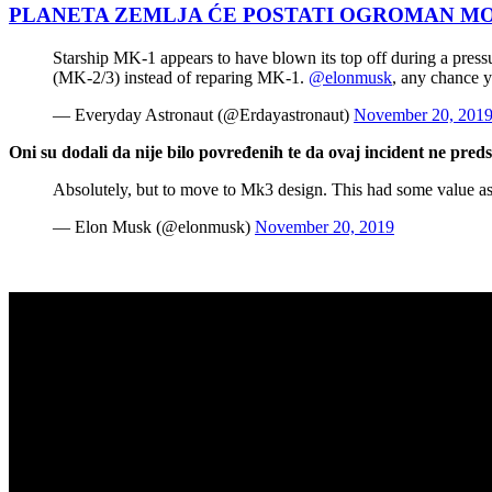
PLANETA ZEMLJA ĆE POSTATI OGROMAN MOZAK! Pos
Starship MK-1 appears to have blown its top off during a press
(MK-2/3) instead of reparing MK-1.
@elonmusk
, any chance 
— Everyday Astronaut (@Erdayastronaut)
November 20, 201
Oni su dodali da nije bilo povređenih te da ovaj incident ne pred
Absolutely, but to move to Mk3 design. This had some value as a
— Elon Musk (@elonmusk)
November 20, 2019