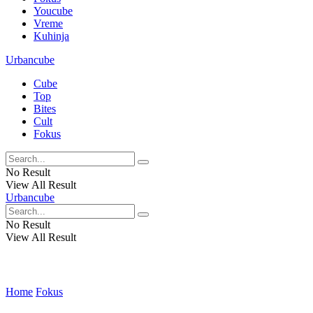
Youcube
Vreme
Kuhinja
Urbancube
Cube
Top
Bites
Cult
Fokus
No Result
View All Result
Urbancube
No Result
View All Result
Home
Fokus