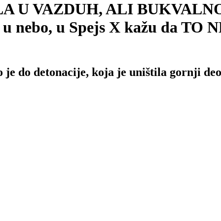
 VAZDUH, ALI BUKVALNO: U e
ara u nebo, u Spejs X kažu da 
je do detonacije, koja je uništila gornji de