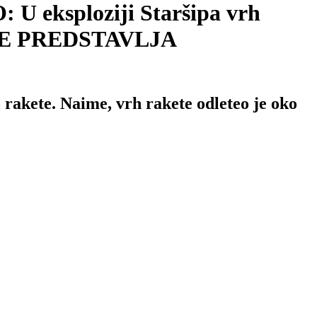
ksploziji Staršipa vrh
TO NE PREDSTAVLJA
o rakete. Naime, vrh rakete odleteo je oko