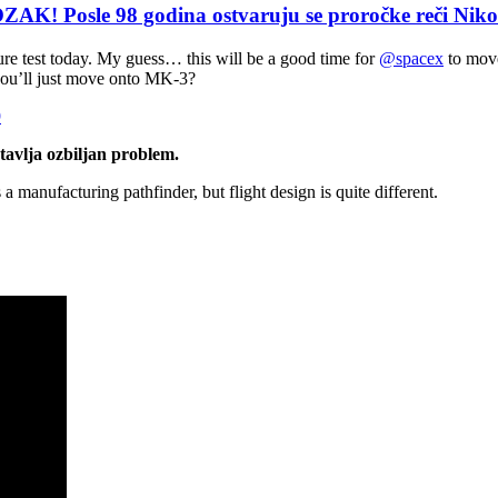
le 98 godina ostvaruju se proročke reči Nikole
ure test today. My guess… this will be a good time for
@spacex
to move
you’ll just move onto MK-3?
9
stavlja ozbiljan problem.
 manufacturing pathfinder, but flight design is quite different.