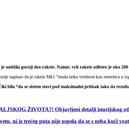
je uništila gornji deo rakete. Naime, vrh rakete odleteo je oko 200
zije napisao da je raketa Mk1 “imala neku vrednost kao smernica u izgradn
ki bila “da se sistem stavi pod maksimalni pritisak tako da rezulta
JSKOG ŽIVOTA?! Objavljeni detalji istorijskog ot
, ni iz trećeg puta nije uspela da se s neba kući vr