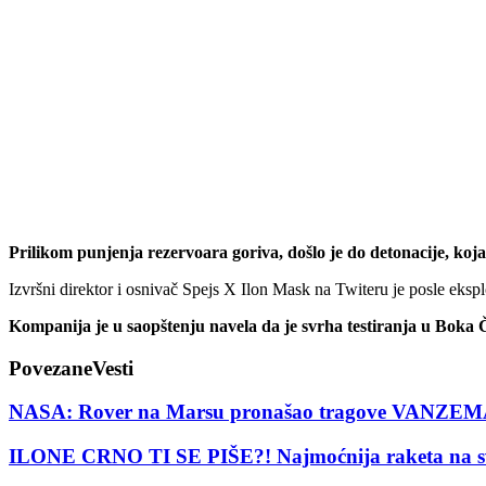
Prilikom punjenja rezervoara goriva, došlo je do detonacije, koja 
Izvršni direktor i osnivač Spejs X Ilon Mask na Twiteru je posle eksplo
Kompanija je u saopštenju navela da je svrha testiranja u Boka Či
Povezane
Vesti
NASA: Rover na Marsu pronašao tragove VANZEMAL
ILONE CRNO TI SE PIŠE?! Najmoćnija raketa na svetu