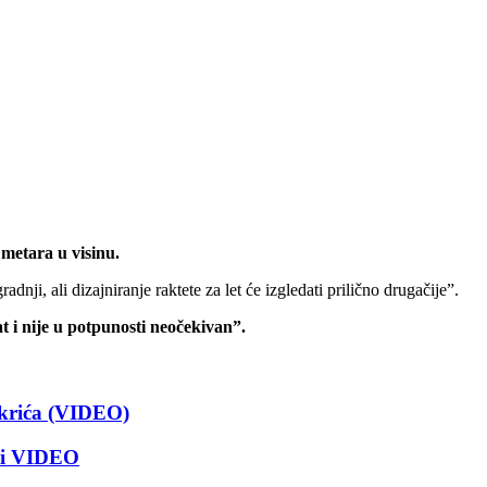
 metara u visinu.
ji, ali dizajniranje raktete za let će izgledati prilično drugačije”.
t i nije u potpunosti neočekivan”.
krića (VIDEO)
ati VIDEO