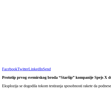
Facebook
Twitter
LinkedIn
Send
Prototip prvog svemirskog broda “Staršip” kompanije Spejs X de
Eksplozija se dogodila tokom testiranja sposobnosti rakete da podnes