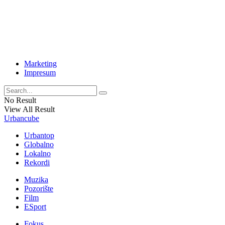
Marketing
Impresum
No Result
View All Result
Urbancube
Urbantop
Globalno
Lokalno
Rekordi
Muzika
Pozorište
Film
ESport
Fokus