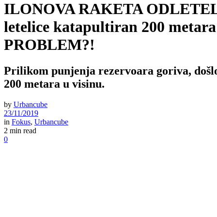
ILONOVA RAKETA ODLETELA U
letelice katapultiran 200 met
PROBLEM?!
Prilikom punjenja rezervoara goriva, došlo 
200 metara u visinu.
by
Urbancube
23/11/2019
in
Fokus
,
Urbancube
2 min read
0