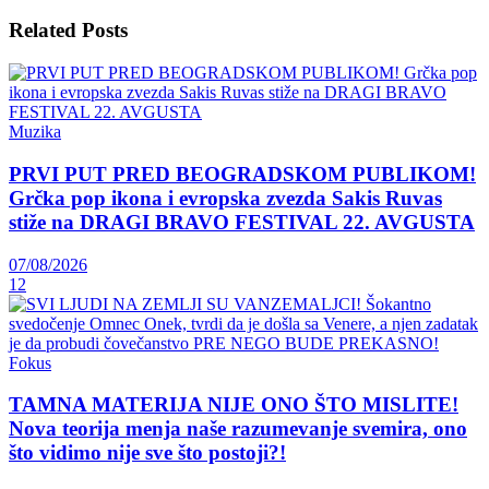
Related
Posts
Muzika
PRVI PUT PRED BEOGRADSKOM PUBLIKOM!
Grčka pop ikona i evropska zvezda Sakis Ruvas
stiže na DRAGI BRAVO FESTIVAL 22. AVGUSTA
07/08/2026
12
Fokus
TAMNA MATERIJA NIJE ONO ŠTO MISLITE!
Nova teorija menja naše razumevanje svemira, ono
što vidimo nije sve što postoji?!