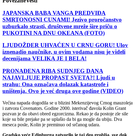
Povezane
Vesti
JAPANSKA BABA VANGA PREDVIĐA
SMRTONOSNI CUNAMI! Jezivo proročanstvo
uzburkalo strasti, društvene mreže šire priču o
PUKOTINI NA DNU OKEANA (FOTO)
LJUDOŽDER UHVAĆEN U CRNU GORU! Ulov
iznenadio naučnike, u ovim vodama nisu je videli
decenijama VELIKA JE I BELA!
PRONAĐENA RIBA SUDNJEG DANA
NAJAVLJUJE PROPAST SVETA?! Ljudi u
strahu: Ona označava dolazak katastrofe i
uništenja. Ovo je već druga ove godine (VIDEO)
Većina napada dogodila se u blizini Mekenzijevog Crnog mauzoleja
i zatvora Covenators. Godine 2000. isterivač đavola Kolin Grant
pozvan je da obavi obred egzorcizma. Rekao je da postoje zle sile
koje su bile prejake pa se uplašio da bi ga mogle da ubiju. Dva
meseca posle, Kolin je preminuo od srčanog udara.
Gradsko veće Edinburga zatvorilo je taj deo groblja, sve dok