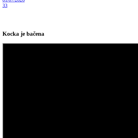
33
Kocka je bačena