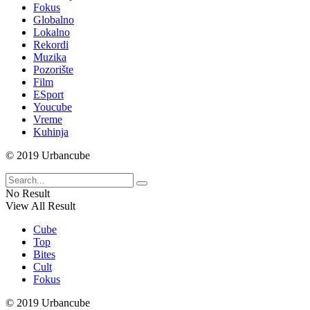
Fokus
Globalno
Lokalno
Rekordi
Muzika
Pozorište
Film
ESport
Youcube
Vreme
Kuhinja
© 2019 Urbancube
No Result
View All Result
Cube
Top
Bites
Cult
Fokus
© 2019 Urbancube