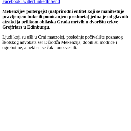
Facebook
Twitter
LinkedIn
Send
Mekenzijev poltergejst (natprirodni entitet koji se manifestuje
pravljenjem buke ili pomicanjem predmeta) jedna je od glavnih
atrakcija prilikom obilaska Grada mrtvih u dvorištu crkve
Grejfriars u Edinburgu.
Ljudi koji su ušli u Crni mauzolej, poslednje počivalište poznatog
škotskog advokata ser Džrodža Mekenzija, dobili su modrice i
ogrebotine, a neki su se čak i onesvestili.