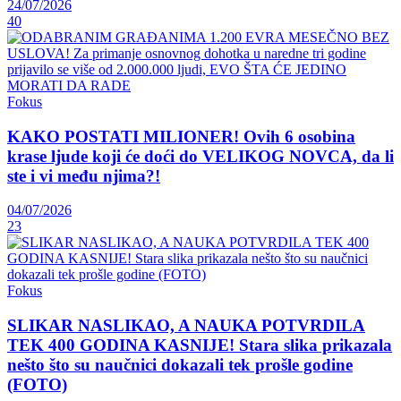
24/07/2026
40
Fokus
KAKO POSTATI MILIONER! Ovih 6 osobina
krase ljude koji će doći do VELIKOG NOVCA, da li
ste i vi među njima?!
04/07/2026
23
Fokus
SLIKAR NASLIKAO, A NAUKA POTVRDILA
TEK 400 GODINA KASNIJE! Stara slika prikazala
nešto što su naučnici dokazali tek prošle godine
(FOTO)