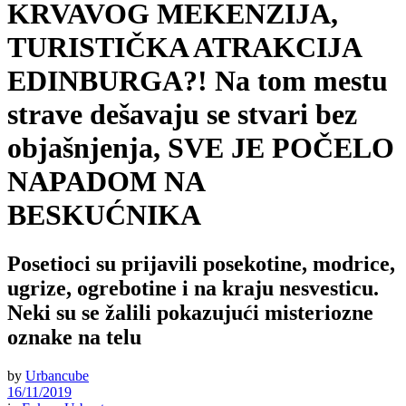
KRVAVOG MEKENZIJA,
TURISTIČKA ATRAKCIJA
EDINBURGA?! Na tom mestu
strave dešavaju se stvari bez
objašnjenja, SVE JE POČELO
NAPADOM NA
BESKUĆNIKA
Posetioci su prijavili posekotine, modrice,
ugrize, ogrebotine i na kraju nesvesticu.
Neki su se žalili pokazujući misteriozne
oznake na telu
by
Urbancube
16/11/2019