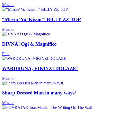
Muzika
“Missin’ Yo’ Kissin'” BILLY ZZ TOP
Muzika
DIVNA! Ogi & Magnifico
Film
WARDRUNA, VIKINZI DOLAZE!
Muzika
Sharp Dressed Man in many ways!
Muzika