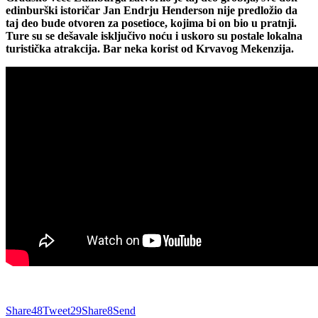
edinburški istoričar Jan Endrju Henderson nije predložio da
taj deo bude otvoren za posetioce, kojima bi on bio u pratnji.
Ture su se dešavale isključivo noću
i uskoro su postale lokalna
turistička atrakcija. Bar neka korist od Krvavog Mekenzija.
Share
48
Tweet
29
Share
8
Send