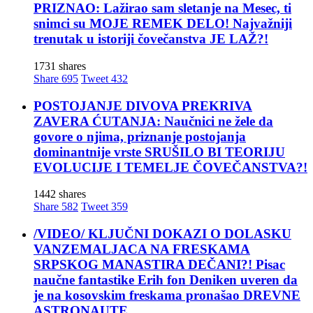
PRIZNAO: Lažirao sam sletanje na Mesec, ti
snimci su MOJE REMEK DELO! Najvažniji
trenutak u istoriji čovečanstva JE LAŽ?!
1731 shares
Share
695
Tweet
432
POSTOJANJE DIVOVA PREKRIVA
ZAVERA ĆUTANJA: Naučnici ne žele da
govore o njima, priznanje postojanja
dominantnije vrste SRUŠILO BI TEORIJU
EVOLUCIJE I TEMELJE ČOVEČANSTVA?!
1442 shares
Share
582
Tweet
359
/VIDEO/ KLJUČNI DOKAZI O DOLASKU
VANZEMALJACA NA FRESKAMA
SRPSKOG MANASTIRA DEČANI?! Pisac
naučne fantastike Erih fon Deniken uveren da
je na kosovskim freskama pronašao DREVNE
ASTRONAUTE