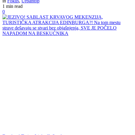
in
Fokus
,
Urbantop
1 min read
0