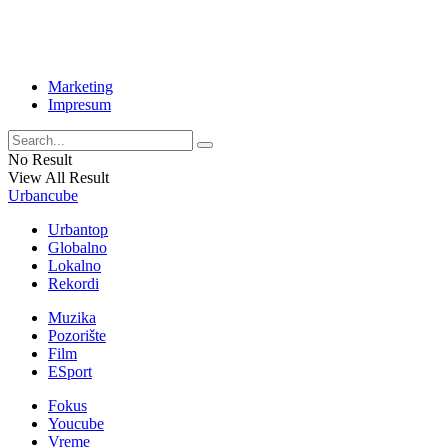
Marketing
Impresum
No Result
View All Result
Urbancube
Urbantop
Globalno
Lokalno
Rekordi
Muzika
Pozorište
Film
ESport
Fokus
Youcube
Vreme