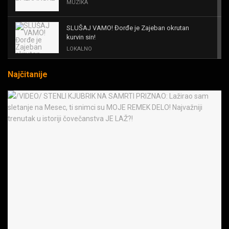
MUZIKA
SLUŠAJ VAMO! Đorđe je Zajeban okrutan
kurvin sin!
LOKALNO
Najčitanije
KAL! ROMALE CAVALE I OSTALI
MUZIKA
Black Sabbath for all us?!
MUZIKA
IRON! The Number Of The Beast!
MUZIKA
OPASNE LJUBIČICE! JEDVA ČEKAM RAT LJUDI
PROTIV MAŠINA
MUZIKA