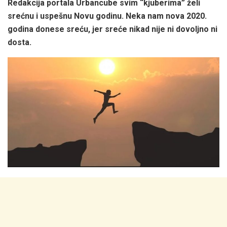
Redakcija portala Urbancube svim “kjuberima” želi
srećnu i uspešnu Novu godinu. Neka nam nova 2020.
godina donese sreću, jer sreće nikad nije ni dovoljno ni
dosta.