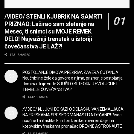
JEDAN POZIV MENJA SVE! Partibrejkers 1000
godina
/VIDEO/ STENLI KJUBRIK NA SAMRTI
MUZIKA
PRIZNAO: Lažirao sam sletanje na
OPASNO! ZZ TOP – Beer Drinkers and
Mesec, ti snimci su MOJE REMEK
Hellraisers
DELO! Najvažniji trenutak u istoriji
MUZIKA
čovečanstva JE LAŽ?!
2CELLOS – Whole Lotta Love vs. Beethoven 5th
1731 SHARES
Symphony
MUZIKA
POSTOJANJE DIVOVA PREKRIVA ZAVERA ĆUTANJA:
Naučnici ne žele da govore o njima, priznanje postojanja
“Missin’ Yo’ Kissin'” BILLY ZZ TOP
dominantnije vrste SRUŠILO BI TEORIJU EVOLUCIJE I
MUZIKA
TEMELJE ČOVEČANSTVA?!
1442 SHARES
DIVNA! Ogi & Magnifico
/VIDEO/ KLJUČNI DOKAZI O DOLASKU VANZEMALJACA
FILM
NA FRESKAMA SRPSKOG MANASTIRA DEČANI?! Pisac
naučne fantastike Erih fon Deniken uveren da je na
kosovskim freskama pronašao DREVNE ASTRONAUTE
WARDRUNA, VIKINZI DOLAZE!
1415 SHARES