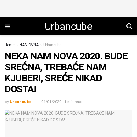
Urbancube
Home
NASLOVNA
Urbancube
NEKA NAM NOVA 2020. BUDE
SREĆNA, TREBAĆE NAM
KJUBERI, SREĆE NIKAD
DOSTA!
by
Urbancube
01/01/2020
1 min read