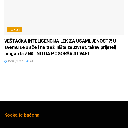
FOKUS
VEŠTAČKA INTELIGENCIJA LEK ZA USAMLJENOST?! U
svemu se slaže i ne traži ništa zauzvrat, takav prijatelj
mogao bi ZNATNO DA POGORŠA STVARI
15/05/2026
44
Kocka je bačena