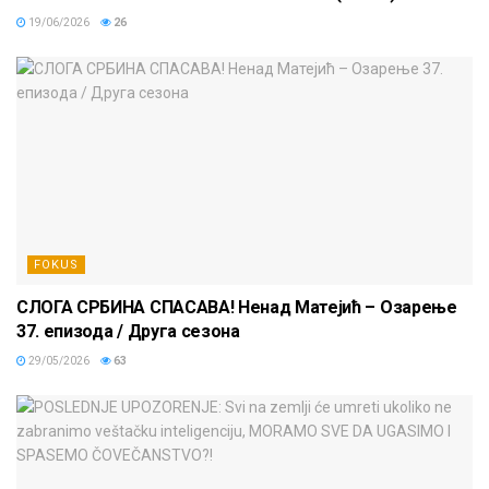
19/06/2026
26
FOKUS
СЛОГА СРБИНА СПАСАВА! Ненад Матејић – Oзарење
37. епизода / Друга сезона
29/05/2026
63