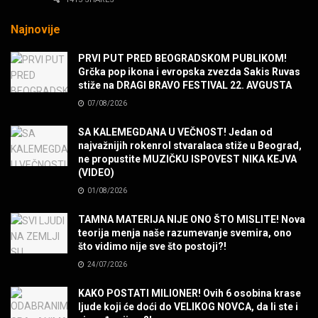
MUZIKA
Najnovije
Sharp Dressed Man in many ways!
PRVI PUT PRED BEOGRADSKOM PUBLIKOM!
MUZIKA
Grčka pop ikona i evropska zvezda Sakis Ruvas
stiže na DRAGI BRAVO FESTIVAL 22. AVGUSTA
07/08/2026
POVRATAK Iron Maiden The Writing On The Wall
MUZIKA
SA KALEMEGDANA U VEČNOST! Jedan od
najvažnijih rokenrol stvaralaca stiže u Beograd,
ne propustite MUZIČKU ISPOVEST NIKA KEJVA
SENIDAHHH!
(VIDEO)
MUZIKA
01/08/2026
TAMNA MATERIJA NIJE ONO ŠTO MISLITE! Nova
Miss You! Charlie Watts
teorija menja naše razumevanje svemira, ono
MUZIKA
što vidimo nije sve što postoji?!
24/07/2026
STRANGE KIND OF WOMEN, REALLY STRANGE!
KAKO POSTATI MILIONER! Ovih 6 osobina krase
MUZIKA
ljude koji će doći do VELIKOG NOVCA, da li ste i