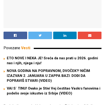
Povezane
Vesti
ETO NOVE I NEKA JE! Sreća da nas prati u 2026. godini
nas i njih, njega i nju!
NOVA GODINA NA POPRAVNOM, DVOČEK?! NIČIM
IZAZVAN 2. JANUARA U ZAPPA BAZI: DOĐI DA
POPRAVIŠ STVARI (VIDEO)
VAI S` TINU! Ovako je Stivi Vej čestitao Vaskrs fanovima i
podelio svoje iskustvo iz Srbije (VIDEO)