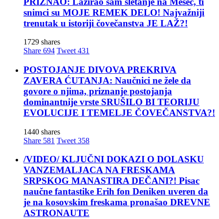
PRIZNAO: Lažirao sam sletanje na Mesec, ti
snimci su MOJE REMEK DELO! Najvažniji
trenutak u istoriji čovečanstva JE LAŽ?!
1729 shares
Share
694
Tweet
431
POSTOJANJE DIVOVA PREKRIVA
ZAVERA ĆUTANJA: Naučnici ne žele da
govore o njima, priznanje postojanja
dominantnije vrste SRUŠILO BI TEORIJU
EVOLUCIJE I TEMELJE ČOVEČANSTVA?!
1440 shares
Share
581
Tweet
358
/VIDEO/ KLJUČNI DOKAZI O DOLASKU
VANZEMALJACA NA FRESKAMA
SRPSKOG MANASTIRA DEČANI?! Pisac
naučne fantastike Erih fon Deniken uveren da
je na kosovskim freskama pronašao DREVNE
ASTRONAUTE