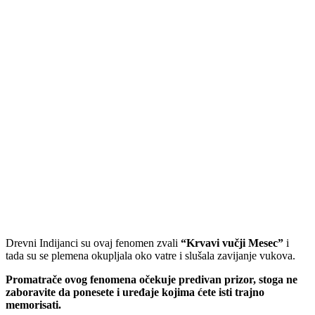
Drevni Indijanci su ovaj fenomen zvali
“Krvavi vučji Mesec”
i
tada su se plemena okupljala oko vatre i slušala zavijanje vukova.
Promatrače ovog fenomena očekuje predivan prizor, stoga ne
zaboravite da ponesete i uređaje kojima ćete isti trajno
memorisati.