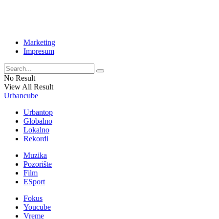
Marketing
Impresum
No Result
View All Result
Urbancube
Urbantop
Globalno
Lokalno
Rekordi
Muzika
Pozorište
Film
ESport
Fokus
Youcube
Vreme