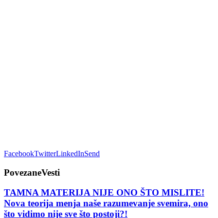
Facebook
Twitter
LinkedIn
Send
Povezane
Vesti
TAMNA MATERIJA NIJE ONO ŠTO MISLITE!
Nova teorija menja naše razumevanje svemira, ono
što vidimo nije sve što postoji?!