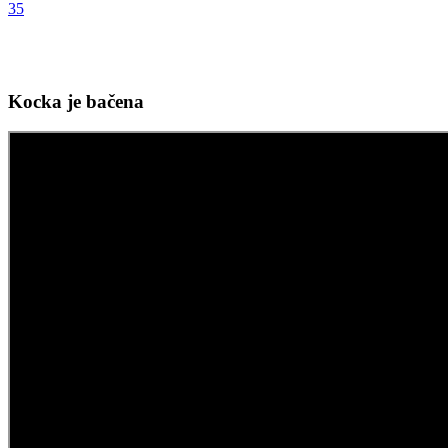
35
Kocka je bačena