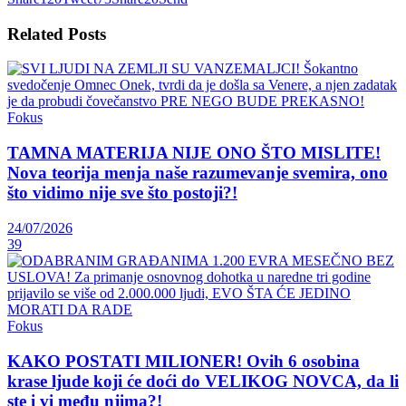
Related
Posts
Fokus
TAMNA MATERIJA NIJE ONO ŠTO MISLITE!
Nova teorija menja naše razumevanje svemira, ono
što vidimo nije sve što postoji?!
24/07/2026
39
Fokus
KAKO POSTATI MILIONER! Ovih 6 osobina
krase ljude koji će doći do VELIKOG NOVCA, da li
ste i vi među njima?!