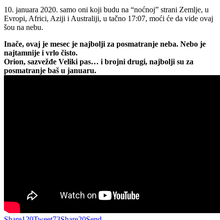
10. januara 2020. samo oni koji budu na “noćnoj” strani Zemlje, u
Evropi, Africi, Aziji i Australiji, u tačno 17:07, moći će da vide ovaj
šou na nebu.
Inače, ovaj je mesec je najbolji za posmatranje neba. Nebo je
najtamnije i vrlo čisto.
Orion, sazvežđe Veliki pas… i brojni drugi, najbolji su za
posmatranje baš u januaru.
Share
120
Tweet
73
Share
20
Send