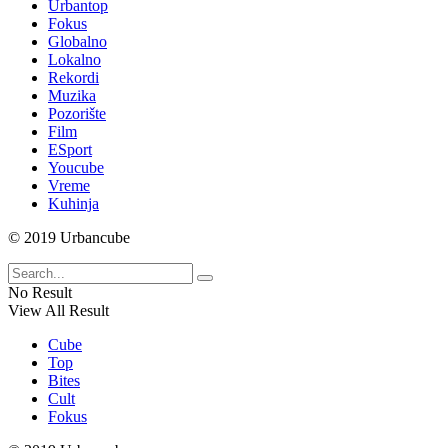
Urbantop
Fokus
Globalno
Lokalno
Rekordi
Muzika
Pozorište
Film
ESport
Youcube
Vreme
Kuhinja
© 2019 Urbancube
No Result
View All Result
Cube
Top
Bites
Cult
Fokus