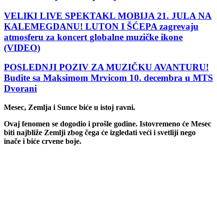
VELIKI LIVE SPEKTAKL MOBIJA 21. JULA NA
KALEMEGDANU! LUTON I ŠĆEPA zagrevaju
atmosferu za koncert globalne muzičke ikone
(VIDEO)
POSLEDNJI POZIV ZA MUZIČKU AVANTURU!
Budite sa Maksimom Mrvicom 10. decembra u MTS
Dvorani
Mesec, Zemlja i Sunce biće u istoj ravni.
Ovaj fenomen se dogodio i prošle godine. Istovremeno će Mesec
biti najbliže Zemlji zbog čega će izgledati veći i svetliji nego
inače i biće crvene boje.