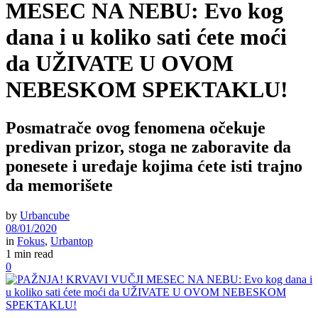
MESEC NA NEBU: Evo kog
dana i u koliko sati ćete moći
da UŽIVATE U OVOM
NEBESKOM SPEKTAKLU!
Posmatrače ovog fenomena očekuje
predivan prizor, stoga ne zaboravite da
ponesete i uređaje kojima ćete isti trajno
da memorišete
by
Urbancube
08/01/2020
in
Fokus
,
Urbantop
1 min read
0