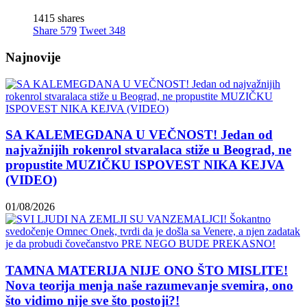
1415 shares
Share
579
Tweet
348
Najnovije
SA KALEMEGDANA U VEČNOST! Jedan od
najvažnijih rokenrol stvaralaca stiže u Beograd, ne
propustite MUZIČKU ISPOVEST NIKA KEJVA
(VIDEO)
01/08/2026
TAMNA MATERIJA NIJE ONO ŠTO MISLITE!
Nova teorija menja naše razumevanje svemira, ono
što vidimo nije sve što postoji?!