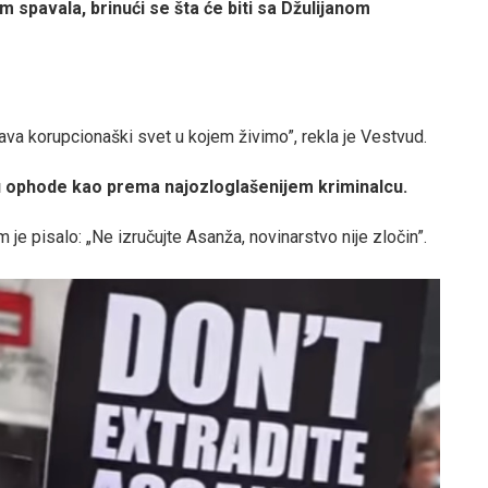
 spavala, brinući se šta će biti sa Džulijanom
java korupcionaški svet u kojem živimo”, rekla je Vestvud.
u ophode kao prema najozloglašenijem kriminalcu.
 je pisalo: „Ne izručujte Asanža, novinarstvo nije zločin”.