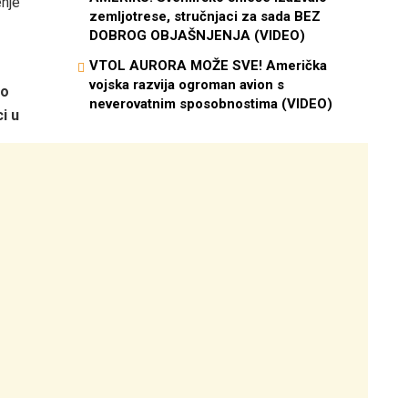
enje
zemljotrese, stručnjaci za sada BEZ
DOBROG OBJAŠNJENJA (VIDEO)
VTOL AURORA MOŽE SVE! Američka
vojska razvija ogroman avion s
ro
neverovatnim sposobnostima (VIDEO)
i u