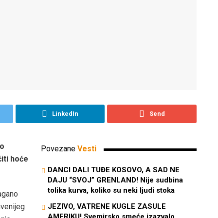
LinkedIn
Send
no
Povezane
Vesti
iti hoće
DANCI DALI TUĐE KOSOVO, A SAD NE
DAJU “SVOJ” GRENLAND! Nije sudbina
tolika kurva, koliko su neki ljudi stoka
agano
uvenijeg
JEZIVO, VATRENE KUGLE ZASULE
AMERIKU! Svemirsko smeće izazvalo