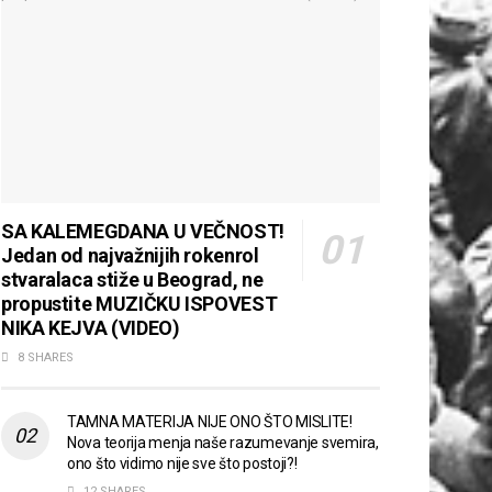
SA KALEMEGDANA U VEČNOST!
Jedan od najvažnijih rokenrol
stvaralaca stiže u Beograd, ne
propustite MUZIČKU ISPOVEST
NIKA KEJVA (VIDEO)
8 SHARES
TAMNA MATERIJA NIJE ONO ŠTO MISLITE!
Nova teorija menja naše razumevanje svemira,
ono što vidimo nije sve što postoji?!
12 SHARES