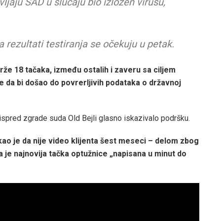
ljaju SAD u slučaju bio izložen virusu,
a rezultati testiranja se očekuju u petak.
že 18 tačaka, između ostalih i zaveru sa ciljem
da bi došao do povrerljivih podataka o državnoj
 ispred zgrade suda Old Bejli glasno iskazivalo podršku.
ao je da nije video klijenta šest meseci – delom zbog
 je najnovija tačka optužnice „napisana u minut do