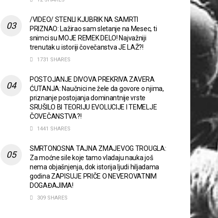
/VIDEO/ STENLI KJUBRIK NA SAMRTI
PRIZNAO: Lažirao sam sletanje na Mesec, ti
snimci su MOJE REMEK DELO! Najvažniji
trenutak u istoriji čovečanstva JE LAŽ?!
1731 SHARES
POSTOJANJE DIVOVA PREKRIVA ZAVERA
ĆUTANJA: Naučnici ne žele da govore o njima,
priznanje postojanja dominantnije vrste
SRUŠILO BI TEORIJU EVOLUCIJE I TEMELJE
ČOVEČANSTVA?!
1441 SHARES
SMRTONOSNA TAJNA ZMAJEVOG TROUGLA:
Za moćne sile koje tamo vladaju nauka još
nema objašnjenja, dok istorija ljudi hiljadama
godina ZAPISUJE PRIČE O NEVEROVATNIM
DOGAĐAJIMA!
309 SHARES