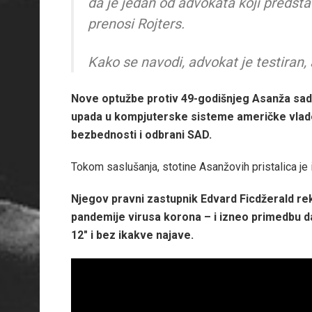
da je jedan od advokata koji predstav
prenosi Rojters.
Kako se navodi, advokat je testiran, 
Nove optužbe protiv 49-godišnjeg Asanža sadr
upada u kompjuterske sisteme američke vlade 
bezbednosti i odbrani SAD.
Tokom saslušanja, stotine Asanžovih pristalica je
Njegov pravni zastupnik Edvard Ficdžerald rek
pandemije virusa korona – i izneo primedbu da
12″ i bez ikakve najave.