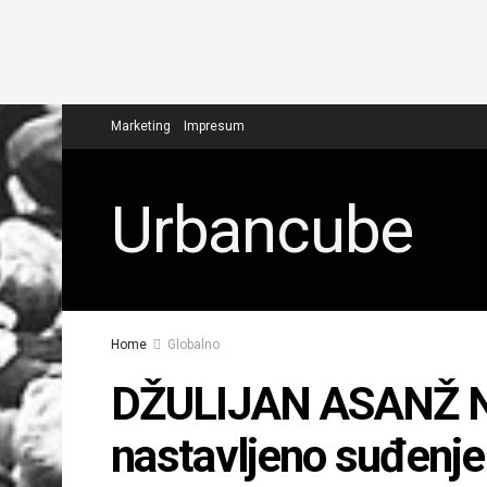
Marketing
Impresum
Urbancube
Home
Globalno
DŽULIJAN ASANŽ NA
nastavljeno suđenje 