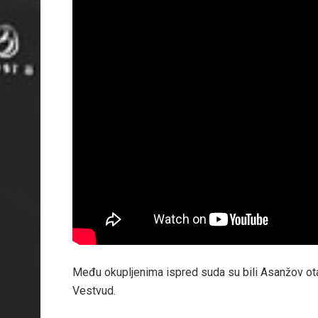
Među okupljenima ispred suda su bili Asanžov ota
Vestvud.