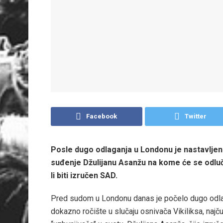
Facebook
Twitter
Posle dugo odlaganja u Londonu je nastavlje
suđenje Džulijanu Asanžu na kome će se odluč
li biti izručen SAD.
Pred sudom u Londonu danas je počelo dugo odl
dokazno ročište u slučaju osnivača Vikiliksa, najč