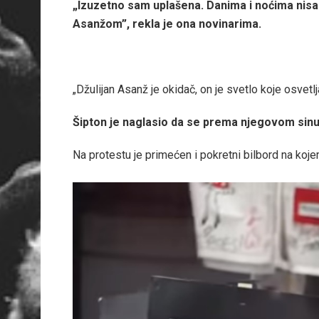
„Izuzetno sam uplašena. Danima i noćima nisam
Asanžom”, rekla je ona novinarima.
„Džulijan Asanž je okidač, on je svetlo koje osvetl
Šipton je naglasio da se prema njegovom sin
Na protestu je primećen i pokretni bilbord na kojem