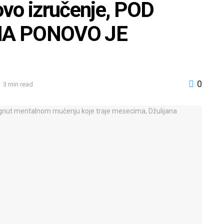
vo izručenje, POD
A PONOVO JE
0
3 min read