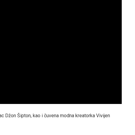
c Džon Šipton, kao i čuvena modna kreatorka Vivijen