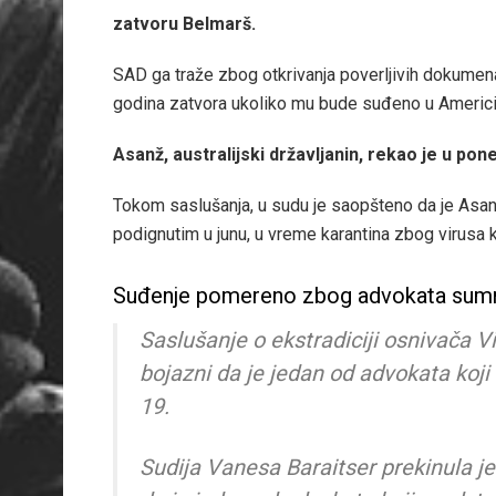
zatvoru Belmarš.
SAD ga traže zbog otkrivanja poverljivih dokumena
godina zatvora ukoliko mu bude suđeno u Americi
Asanž, australijski državljanin, rekao je u po
Tokom saslušanja, u sudu je saopšteno da je As
podignutim u junu, u vreme karantina zbog virusa 
Suđenje pomereno zbog advokata sumn
Saslušanje o ekstradiciji osnivača V
bojazni da je jedan od advokata koji
19.
Sudija Vanesa Baraitser prekinula j