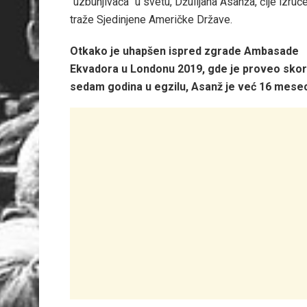
“uzbunjivača” u svetu, Džulijana Asanža, čije izruč
traže Sjedinjene Američke Države.
Otkako je uhapšen ispred zgrade Ambasade
Ekvadora u Londonu 2019, gde je proveo sko
sedam godina u egzilu, Asanž je već 16 mesec