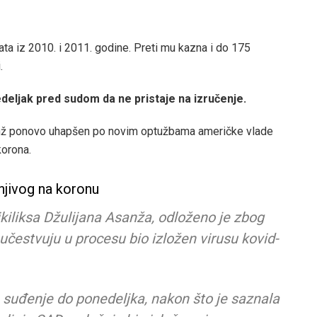
ta iz 2010. i 2011. godine. Preti mu kazna i do 175
.
nedeljak pred sudom da ne pristaje na izručenje.
anž ponovo uhapšen po novim optužbama američke vlade
korona.
jivog na koronu
ikiliksa Džulijana Asanža, odloženo je zbog
 učestvuju u procesu bio izložen virusu kovid-
e suđenje do ponedeljka, nakon što je saznala