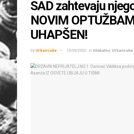
SAD zahtevaju njego
NOVIM OPTUŽBAM
UHAPŠEN!
by
Urbancube
10/09/2020
in
Globalno
,
Urbancube