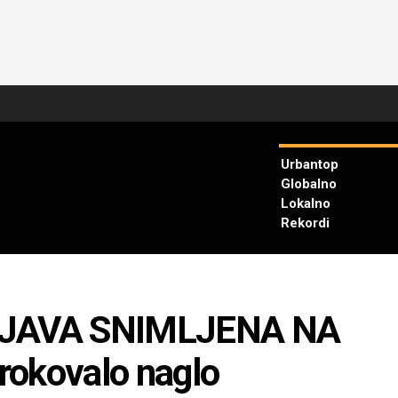
Urbantop
Globalno
Lokalno
Rekordi
JAVA SNIMLJENA NA
rokovalo naglo