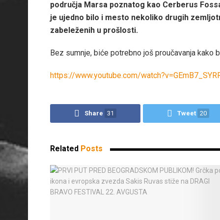
područja Marsa poznatog kao Cerberus Fossa
je ujedno bilo i mesto nekoliko drugih zemljo
zabeleženih u prošlosti.
Bez sumnje, biće potrebno još proučavanja kako 
https://www.youtube.com/watch?v=GEmB7_SYR
Share
31
Tweet
20
Related
Posts