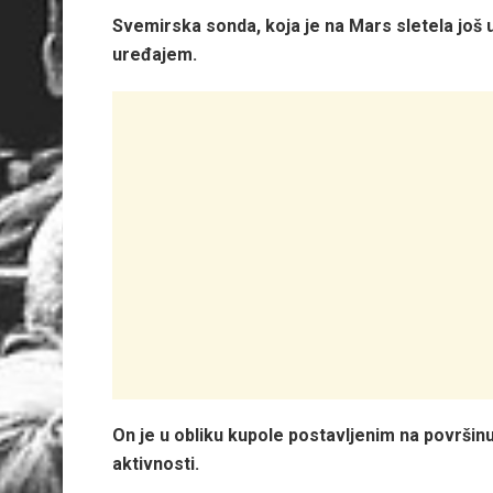
Svemirska sonda, koja je na Mars sletela još
uređajem.
On je u obliku kupole postavljenim na površi
aktivnosti.