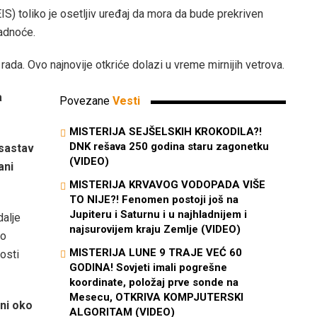
S) toliko je osetljiv uređaj da mora da bude prekriven
ladnoće.
ada. Ovo najnovije otkriće dolazi u vreme mirnijih vetrova.
a
Povezane
Vesti
MISTERIJA SEJŠELSKIH KROKODILA?!
DNK rešava 250 godina staru zagonetku
 sastav
(VIDEO)
ani
MISTERIJA KRVAVOG VODOPADA VIŠE
TO NIJE?! Fenomen postoji još na
Jupiteru i Saturnu i u najhladnijem i
dalje
najsurovijem kraju Zemlje (VIDEO)
to
MISTERIJA LUNE 9 TRAJE VEĆ 60
osti
GODINA! Sovjeti imali pogrešne
koordinate, položaj prve sonde na
Mesecu, OTKRIVA KOMPJUTERSKI
ani oko
ALGORITAM (VIDEO)