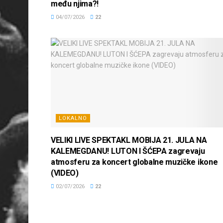
među njima?!
04/07/2026
22
LOKALNO
VELIKI LIVE SPEKTAKL MOBIJA 21. JULA NA
KALEMEGDANU! LUTON I ŠĆEPA zagrevaju
atmosferu za koncert globalne muzičke ikone
(VIDEO)
02/07/2026
22