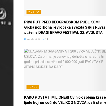
MUZIKA
PRVI PUT PRED BEOGRADSKOM PUBLIKOM!
Grčka pop ikona i evropska zvezda Sakis Ruvas
stiže na DRAGI BRAVO FESTIVAL 22. AVGUSTA
07/08/2026
11
FOKUS
KAKO POSTATI MILIONER! Ovih 6 osobina krase
ljude koji će doći do VELIKOG NOVCA, da li ste i v