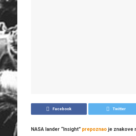
Facebook
Twitter
NASA lander “Insight”
prepoznao
je znakove n