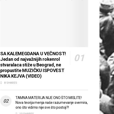
SA KALEMEGDANA U VEČNOST!
Jedan od najvažnijih rokenrol
stvaralaca stiže u Beograd, ne
propustite MUZIČKU ISPOVEST
NIKA KEJVA (VIDEO)
8 SHARES
TAMNA MATERIJA NIJE ONO ŠTO MISLITE!
Nova teorija menja naše razumevanje svemira,
ono što vidimo nije sve što postoji?!
13 SHARES