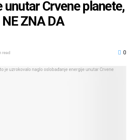
e unutar Crvene planete,
KO NE ZNA DA
0
n read