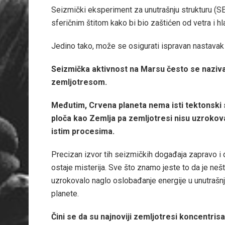
Seizmički eksperiment za unutrašnju strukturu (SEI
sferičnim štitom kako bi bio zaštićen od vetra i h
Jedino tako, može se osigurati ispravan nastavak r
Seizmička aktivnost na Marsu često se naziv
zemljotresom.
Međutim, Crvena planeta nema isti tektonski
ploča kao Zemlja pa zemljotresi nisu uzrokov
istim procesima.
Precizan izvor tih seizmičkih događaja zapravo i 
ostaje misterija. Sve što znamo jeste to da je neš
uzrokovalo naglo oslobađanje energije u unutrašnj
planete.
Čini se da su najnoviji zemljotresi koncentris