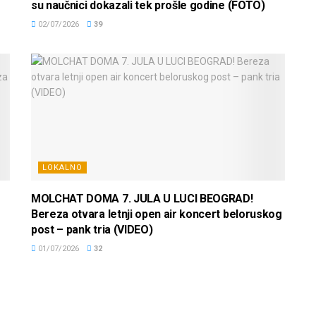
su naučnici dokazali tek prošle godine (FOTO)
02/07/2026
39
LOKALNO
MOLCHAT DOMA 7. JULA U LUCI BEOGRAD!
Bereza otvara letnji open air koncert beloruskog
post – pank tria (VIDEO)
01/07/2026
32