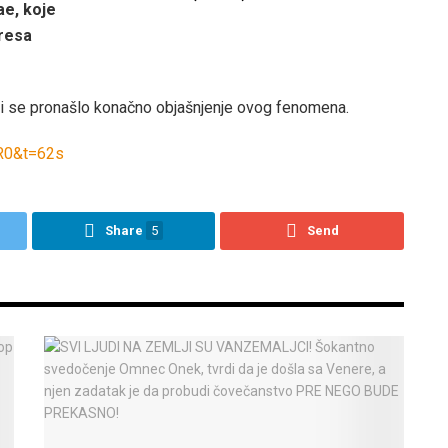
e, koje
tresa
bi se pronašlo konačno objašnjenje ovog fenomena.
R0&t=62s
Share
5
Send