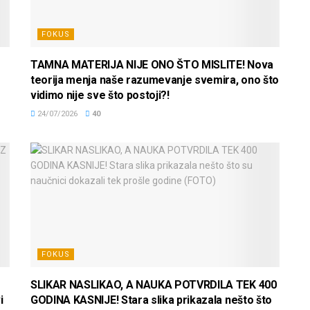
FOKUS
TAMNA MATERIJA NIJE ONO ŠTO MISLITE! Nova
teorija menja naše razumevanje svemira, ono što
vidimo nije sve što postoji?!
24/07/2026
40
FOKUS
SLIKAR NASLIKAO, A NAUKA POTVRDILA TEK 400
i
GODINA KASNIJE! Stara slika prikazala nešto što