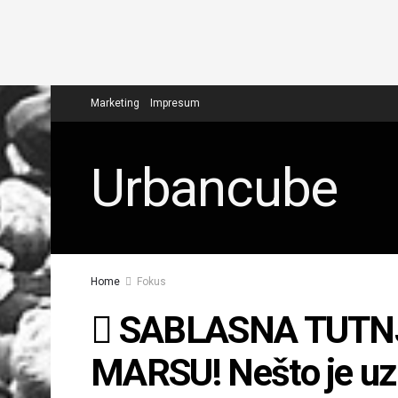
Marketing
Impresum
Urbancube
Home
Fokus
SABLASNA TUTN
MARSU! Nešto je uz