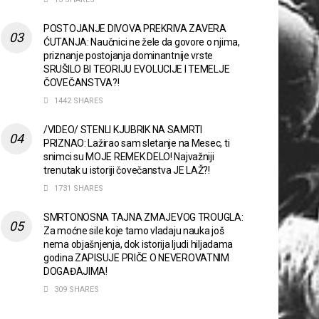
POSTOJANJE DIVOVA PREKRIVA ZAVERA
ĆUTANJA: Naučnici ne žele da govore o njima,
priznanje postojanja dominantnije vrste
SRUŠILO BI TEORIJU EVOLUCIJE I TEMELJE
ČOVEČANSTVA?!
1442 SHARES
/VIDEO/ STENLI KJUBRIK NA SAMRTI
PRIZNAO: Lažirao sam sletanje na Mesec, ti
snimci su MOJE REMEK DELO! Najvažniji
trenutak u istoriji čovečanstva JE LAŽ?!
1731 SHARES
SMRTONOSNA TAJNA ZMAJEVOG TROUGLA:
Za moćne sile koje tamo vladaju nauka još
nema objašnjenja, dok istorija ljudi hiljadama
godina ZAPISUJE PRIČE O NEVEROVATNIM
DOGAĐAJIMA!
309 SHARES