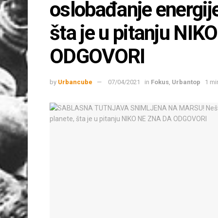
oslobađanje energij
šta je u pitanju NI
ODGOVORI
by
Urbancube
07/04/2021
in
Fokus
,
Urbantop
1 mi