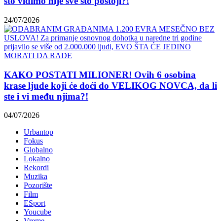
što vidimo nije sve što postoji?!
24/07/2026
KAKO POSTATI MILIONER! Ovih 6 osobina
krase ljude koji će doći do VELIKOG NOVCA, da li
ste i vi među njima?!
04/07/2026
Urbantop
Fokus
Globalno
Lokalno
Rekordi
Muzika
Pozorište
Film
ESport
Youcube
Vreme