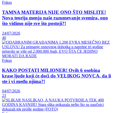
Fokus
TAMNA MATERIJA NIJE ONO ŠTO MISLITE!
Nova teorija menja naše razumevanje svemira, ono
što vidimo nije sve što postoji?!
24/07/2026
40
Fokus
KAKO POSTATI MILIONER! Ovih 6 osobina
krase ljude koji će doći do VELIKOG NOVCA, da li
ste i vi među njima?!
04/07/2026
23