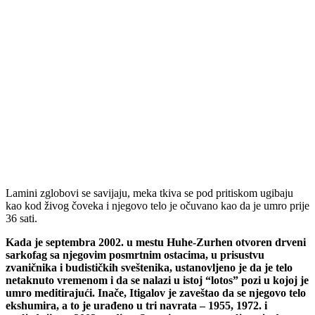
Lamini zglobovi se savijaju, meka tkiva se pod pritiskom ugibaju
kao kod živog čoveka i njegovo telo je očuvano kao da je umro prije
36 sati.
Kada je septembra 2002. u mestu Huhe-Zurhen otvoren drveni
sarkofag sa njegovim posmrtnim ostacima, u prisustvu
zvaničnika i budističkih sveštenika, ustanovljeno je da je telo
netaknuto vremenom i da se nalazi u istoj “lotos” pozi u kojoj je
umro meditirajući. Inače, Itigalov je zaveštao da se njegovo telo
ekshumira, a to je urađeno u tri navrata – 1955, 1972. i