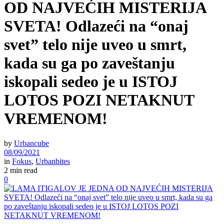
OD NAJVEĆIH MISTERIJA
SVETA! Odlazeći na “onaj
svet” telo nije uveo u smrt,
kada su ga po zaveštanju
iskopali sedeo je u ISTOJ
LOTOS POZI NETAKNUT
VREMENOM!
by
Urbancube
08/09/2021
in
Fokus
,
Urbanbites
2 min read
0