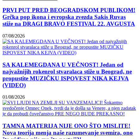
PRVI PUT PRED BEOGRADSKOM PUBLIKOM!
Grčka pop ikona i evropska zvezda Sakis Ruvas
stiže na DRAGI BRAVO FESTIVAL 22. AVGUSTA
07/08/2026
SA KALEMEGDANA U VEČNOST! Jedan od
najvažnijih rokenrol stvaralaca stiže u Beograd, ne
propustite MUZIČKU ISPOVEST NIKA KEJVA
(VIDEO)
01/08/2026
TAMNA MATERIJA NIJE ONO ŠTO MISLITE!
Nova teorija menja naše razumevanje svemira, ono