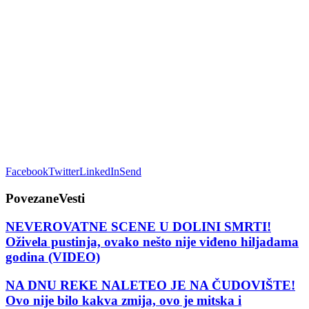
Facebook
Twitter
LinkedIn
Send
Povezane
Vesti
NEVEROVATNE SCENE U DOLINI SMRTI!
Oživela pustinja, ovako nešto nije viđeno hiljadama
godina (VIDEO)
NA DNU REKE NALETEO JE NA ČUDOVIŠTE!
Ovo nije bilo kakva zmija, ovo je mitska i