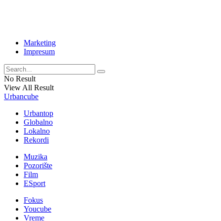
Marketing
Impresum
No Result
View All Result
Urbancube
Urbantop
Globalno
Lokalno
Rekordi
Muzika
Pozorište
Film
ESport
Fokus
Youcube
Vreme