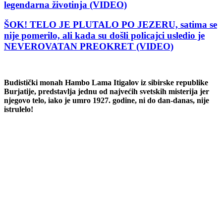
legendarna životinja (VIDEO)
ŠOK! TELO JE PLUTALO PO JEZERU, satima se
nije pomerilo, ali kada su došli policajci usledio je
NEVEROVATAN PREOKRET (VIDEO)
Budistički monah Hambo Lama Itigalov iz sibirske republike
Burjatije, predstavlja jednu od najvećih svetskih misterija jer
njegovo telo, iako je umro 1927. godine, ni do dan-danas, nije
istrulelo!