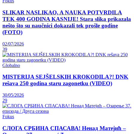
Fokus
SLIKAR NASLIKAO, A NAUKA POTVRDILA
TEK 400 GODINA KASNIJE! Stara slika prikazala
nešto što su naučnici dokazali tek prošle godine
(FOTO)
02/07/2026
39
Globalno
MISTERIJA SEJŠELSKIH KROKODILA?! DNK
rešava 250 godina staru zagonetku (VIDEO)
30/05/2026
29
Fokus
СЛОГА СРБИНА СПАСАВА! Ненад Матејић –