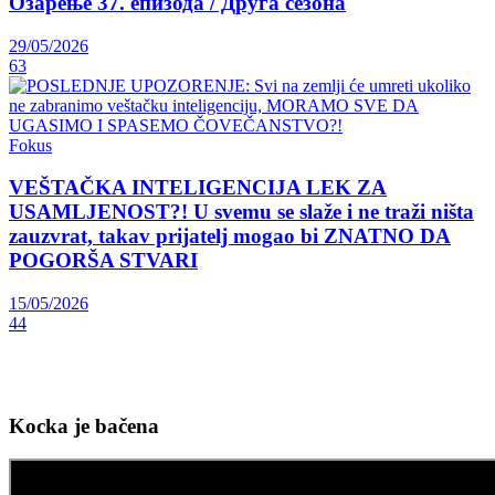
Oзарење 37. епизода / Друга сезона
29/05/2026
63
Fokus
VEŠTAČKA INTELIGENCIJA LEK ZA
USAMLJENOST?! U svemu se slaže i ne traži ništa
zauzvrat, takav prijatelj mogao bi ZNATNO DA
POGORŠA STVARI
15/05/2026
44
Kocka je bačena