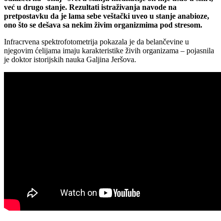
već u drugo stanje. Rezultati istraživanja navode na
pretpostavku da je lama sebe veštački uveo u stanje anabioze,
ono što se dešava sa nekim živim organizmima pod stresom.
Infracrvena spektrofotometrija pokazala je da belančevine u
njegovim ćelijama imaju karakteristike živih organizama – pojasnila
je doktor istorijskih nauka Galjina Jeršova.