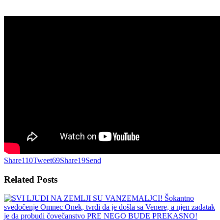
Share
110
Tweet
69
Share
19
Send
Related
Posts