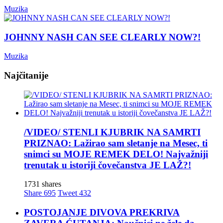
Muzika
JOHNNY NASH CAN SEE CLEARLY NOW?!
Muzika
Najčitanije
/VIDEO/ STENLI KJUBRIK NA SAMRTI
PRIZNAO: Lažirao sam sletanje na Mesec, ti
snimci su MOJE REMEK DELO! Najvažniji
trenutak u istoriji čovečanstva JE LAŽ?!
1731 shares
Share
695
Tweet
432
POSTOJANJE DIVOVA PREKRIVA