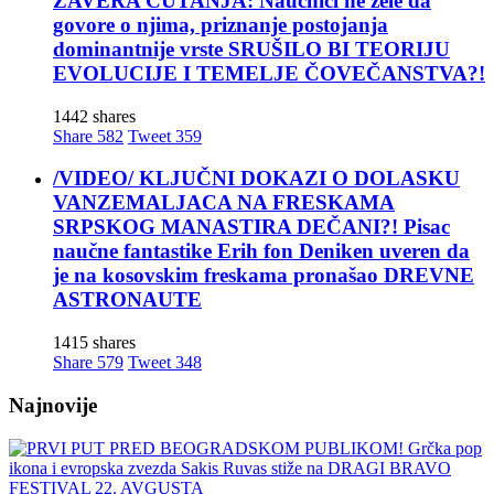
ZAVERA ĆUTANJA: Naučnici ne žele da
govore o njima, priznanje postojanja
dominantnije vrste SRUŠILO BI TEORIJU
EVOLUCIJE I TEMELJE ČOVEČANSTVA?!
1442 shares
Share
582
Tweet
359
/VIDEO/ KLJUČNI DOKAZI O DOLASKU
VANZEMALJACA NA FRESKAMA
SRPSKOG MANASTIRA DEČANI?! Pisac
naučne fantastike Erih fon Deniken uveren da
je na kosovskim freskama pronašao DREVNE
ASTRONAUTE
1415 shares
Share
579
Tweet
348
Najnovije