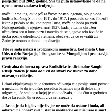
posljednji put 2002. godine. Sva tri puta ustanovljeno je da na
njemu nema znakova truljenja.
Inače, Lama Itigilov je još za života postao legenda, bio je vođa
budista istočnog Sibira od 1911. do 1917. i proslavio se kao filozof i
lekar, a pričalo se da, kao poput Isusa, može da hoda po vodi.
Najzagonetnija je njegova smrt 1927. kada je Lama okružen
učenicima seo u lotos pozu i naredio da se njegovo telo izvuče iz
groba poslije određenog vremena, obećavši da će se vratiti živ.
Zatim je utonuo u duboku meditaciju.
Telo se sada nalazi u Ivolginskom manastiru, kod mesta Ulan-
Ude, u delu Burjatije, blizu granice sa Mongolijom i predstavlja
pravu relikviju.
Centralna duhovna uprava Budističke tradicionalne Sanghi
Rusije donela je tada odluku da stvori sve uslove za dalje
očuvanje relikvije.
Lekari objašnjavaju da je fenomen očuvanja tela poslije smrti poznat
u medicini, te da je obično posedica balsamovanja ili delovanja
odgovarajuće sredine u kojoj je telo počivalo, ali da čim u grobnicu
dospe kiseonik, tkiva počinju da se raspadaju
– Jasno je da Itigilov nije živ jer ne može da ustane i hoda, ali
odlazeći na “onaj” svet u stanju meditacije on nije ušao u smrt,