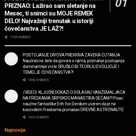
PRIZNAO: Lažirao sam sletanje na
OPASNO! ZZ TOP – Beer Drinkers and
Mesec, ti snimci su MOJE REMEK
Hellraisers
DELO! Najvažniji trenutak u istoriji
MUZIKA
čovečanstva JE LAŽ?!
2CELLOS – Whole Lotta Love vs. Beethoven 5th
1729 SHARES
Symphony
MUZIKA
POSTOJANJE DIVOVA PREKRIVA ZAVERA ĆUTANJA:
Naučnici ne žele da govore o njima, priznanje postojanja
“Missin’ Yo’ Kissin'” BILLY ZZ TOP
dominantnije vrste SRUŠILO BI TEORIJU EVOLUCIJE I
MUZIKA
TEMELJE ČOVEČANSTVA?!
1440 SHARES
DIVNA! Ogi & Magnifico
/VIDEO/ KLJUČNI DOKAZI O DOLASKU VANZEMALJACA
FILM
NA FRESKAMA SRPSKOG MANASTIRA DEČANI?! Pisac
naučne fantastike Erih fon Deniken uveren da je na
kosovskim freskama pronašao DREVNE ASTRONAUTE
WARDRUNA, VIKINZI DOLAZE!
1415 SHARES
MUZIKA
Najnovije