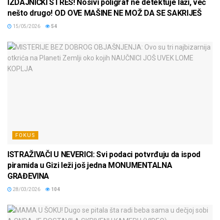
IZDAJNIČKI STRES! Nosivi poligraf ne detektuje laži, već
nešto drugo! OD OVE MAŠINE NE MOŽ DA SE SAKRIJEŠ
15/05/2026
54
FOKUS
ISTRAŽIVAČI U NEVERICI: Svi podaci potvrđuju da ispod
piramida u Gizi leži još jedna MONUMENTALNA
GRAĐEVINA
28/03/2026
104