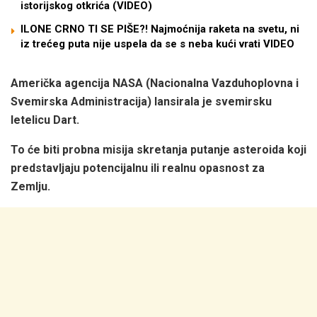
istorijskog otkrića (VIDEO)
ILONE CRNO TI SE PIŠE?! Najmoćnija raketa na svetu, ni
iz trećeg puta nije uspela da se s neba kući vrati VIDEO
Američka agencija NASA (Nacionalna Vazduhoplovna i
Svemirska Administracija) lansirala je svemirsku
letelicu Dart.
To će biti probna misija skretanja putanje asteroida koji
predstavljaju potencijalnu ili realnu opasnost za
Zemlju.