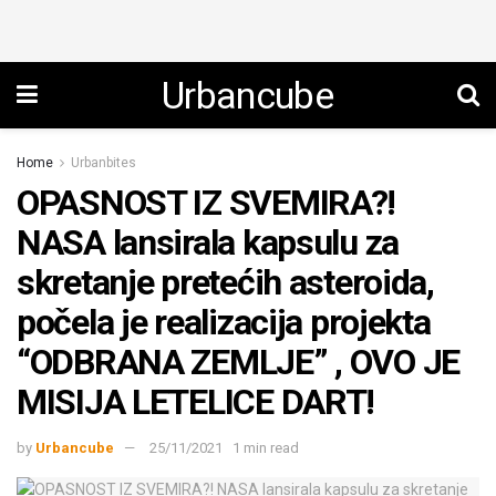
Urbancube
Home
Urbanbites
OPASNOST IZ SVEMIRA?!
NASA lansirala kapsulu za
skretanje pretećih asteroida,
počela je realizacija projekta
“ODBRANA ZEMLJE” , OVO JE
MISIJA LETELICE DART!
by
Urbancube
25/11/2021
1 min read