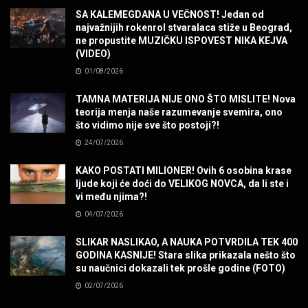
Sharp Dressed Man in many ways!
SA KALEMEGDANA U VEČNOST! Jedan od
MUZIKA
najvažnijih rokenrol stvaralaca stiže u Beograd,
ne propustite MUZIČKU ISPOVEST NIKA KEJVA
(VIDEO)
POVRATAK Iron Maiden The Writing On The Wall
01/08/2026
MUZIKA
TAMNA MATERIJA NIJE ONO ŠTO MISLITE! Nova
teorija menja naše razumevanje svemira, ono
SENIDAHHH!
što vidimo nije sve što postoji?!
MUZIKA
24/07/2026
KAKO POSTATI MILIONER! Ovih 6 osobina krase
Miss You! Charlie Watts
ljude koji će doći do VELIKOG NOVCA, da li ste i
MUZIKA
vi među njima?!
04/07/2026
STRANGE KIND OF WOMEN, REALLY STRANGE!
SLIKAR NASLIKAO, A NAUKA POTVRDILA TEK 400
MUZIKA
GODINA KASNIJE! Stara slika prikazala nešto što
su naučnici dokazali tek prošle godine (FOTO)
02/07/2026
MAD MAD DRUMMER!
MUZIKA