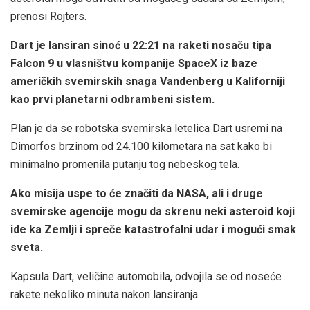
prenosi Rojters.
Dart je lansiran sinoć u 22:21 na raketi nosaču tipa
Falcon 9 u vlasništvu kompanije SpaceX iz baze
američkih svemirskih snaga Vandenberg u Kaliforniji
kao prvi planetarni odbrambeni sistem.
Plan je da se robotska svemirska letelica Dart usremi na
Dimorfos brzinom od 24.100 kilometara na sat kako bi
minimalno promenila putanju tog nebeskog tela.
Ako misija uspe to će značiti da NASA, ali i druge
svemirske agencije mogu da skrenu neki asteroid koji
ide ka Zemlji i spreče katastrofalni udar i mogući smak
sveta.
Kapsula Dart, veličine automobila, odvojila se od noseće
rakete nekoliko minuta nakon lansiranja.