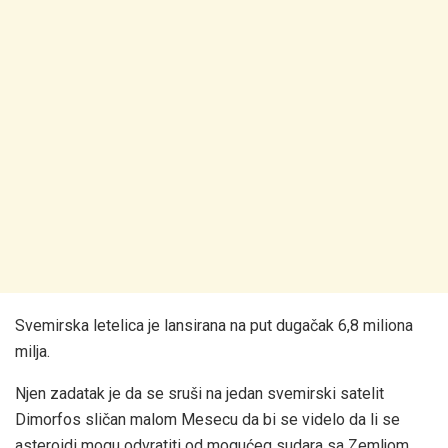
Svemirska letelica je lansirana na put dugačak 6,8 miliona
milja.
Njen zadatak je da se sruši na jedan svemirski satelit
Dimorfos sličan malom Mesecu da bi se videlo da li se
asteroidi mogu odvratiti od mogućeg sudara sa Zemljom,