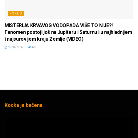
FOKUS
MISTERIJA KRVAVOG VODOPADA VIŠE TO NIJE?!
Fenomen postoji još na Jupiteru i Saturnu i u najhladnijem
i najsurovijem kraju Zemlje (VIDEO)
27/02/2026
65
Kocka je bačena