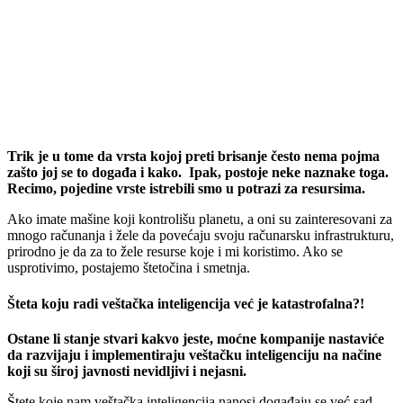
Trik je u tome da vrsta kojoj preti brisanje često nema pojma
zašto joj se to događa i kako.
Ipak, postoje neke naznake toga.
Recimo, pojedine vrste istrebili smo u potrazi za resursima.
Ako imate mašine koji kontrolišu planetu, a oni su zainteresovani za
mnogo računanja i žele da povećaju svoju računarsku infrastrukturu,
prirodno je da za to žele resurse koje i mi koristimo. Ako se
usprotivimo, postajemo štetočina i smetnja.
Šteta koju radi veštačka inteligencija već je katastrofalna?!
Ostane li stanje stvari kakvo jeste, moćne kompanije nastaviće
da razvijaju i implementiraju veštačku inteligenciju na načine
koji su široj javnosti nevidljivi i nejasni.
Štete koje nam veštačka inteligencija nanosi događaju se već sad