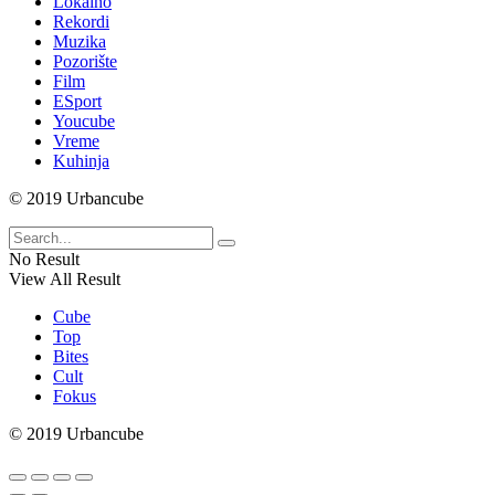
Lokalno
Rekordi
Muzika
Pozorište
Film
ESport
Youcube
Vreme
Kuhinja
© 2019 Urbancube
No Result
View All Result
Cube
Top
Bites
Cult
Fokus
© 2019 Urbancube