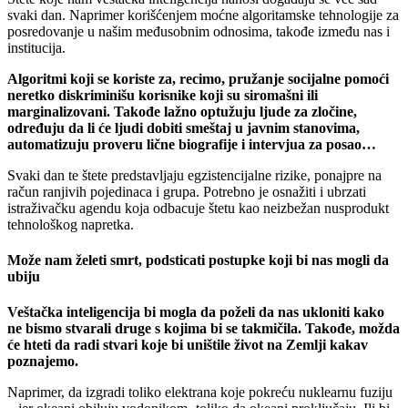
svaki dan. Naprimer korišćenjem moćne algoritamske tehnologije za
posredovanje u našim međusobnim odnosima, takođe između nas i
institucija.
Algoritmi koji se koriste za, recimo, pružanje socijalne pomoći
neretko diskriminišu korisnike koji su siromašni ili
marginalizovani. Takođe lažno optužuju ljude za zločine,
određuju da li će ljudi dobiti smeštaj u javnim stanovima,
automatizuju proveru lične biografije i intervjua za posao…
Svaki dan te štete predstavljaju egzistencijalne rizike, ponajpre na
račun ranjivih pojedinaca i grupa. Potrebno je osnažiti i ubrzati
istraživačku agendu koja odbacuje štetu kao neizbežan nusprodukt
tehnološkog napretka.
Može nam želeti smrt, podsticati postupke koji bi nas mogli da
ubiju
Veštačka inteligencija bi mogla da poželi da nas ukloniti kako
ne bismo stvarali druge s kojima bi se takmičila. Takođe, možda
će hteti da radi stvari koje bi uništile život na Zemlji kakav
poznajemo.
Naprimer, da izgradi toliko elektrana koje pokreću nuklearnu fuziju