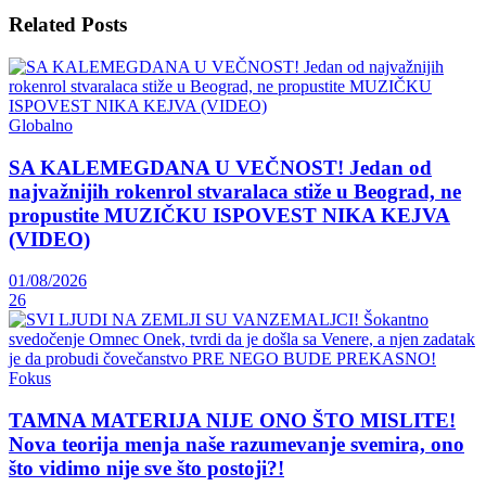
Related
Posts
Globalno
SA KALEMEGDANA U VEČNOST! Jedan od
najvažnijih rokenrol stvaralaca stiže u Beograd, ne
propustite MUZIČKU ISPOVEST NIKA KEJVA
(VIDEO)
01/08/2026
26
Fokus
TAMNA MATERIJA NIJE ONO ŠTO MISLITE!
Nova teorija menja naše razumevanje svemira, ono
što vidimo nije sve što postoji?!