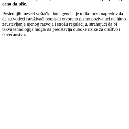
crno da piše.
Poslednjih meseci veštačka inteligencija je toliko brzo napredovala
da su vodeći istraživači potpisali otvoreno pismo pozivajući na hitno
zaustavljanje njenog razvoja i strožu regulaciju, strahujući da bi
takva tehnologija mogla da predstavlja duboke rizike za društvo i
čovečanstvo.