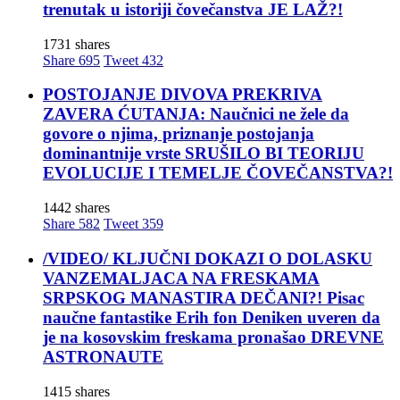
trenutak u istoriji čovečanstva JE LAŽ?!
1731 shares
Share
695
Tweet
432
POSTOJANJE DIVOVA PREKRIVA
ZAVERA ĆUTANJA: Naučnici ne žele da
govore o njima, priznanje postojanja
dominantnije vrste SRUŠILO BI TEORIJU
EVOLUCIJE I TEMELJE ČOVEČANSTVA?!
1442 shares
Share
582
Tweet
359
/VIDEO/ KLJUČNI DOKAZI O DOLASKU
VANZEMALJACA NA FRESKAMA
SRPSKOG MANASTIRA DEČANI?! Pisac
naučne fantastike Erih fon Deniken uveren da
je na kosovskim freskama pronašao DREVNE
ASTRONAUTE
1415 shares