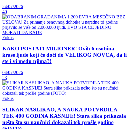
24/07/2026
40
Fokus
KAKO POSTATI MILIONER! Ovih 6 osobina
krase ljude koji će doći do VELIKOG NOVCA, da li
ste i vi među njima?!
04/07/2026
23
Fokus
SLIKAR NASLIKAO, A NAUKA POTVRDILA
TEK 400 GODINA KASNIJE! Stara slika prikazala
nešto što su naučnici dokazali tek prošle godine
(FOTO)