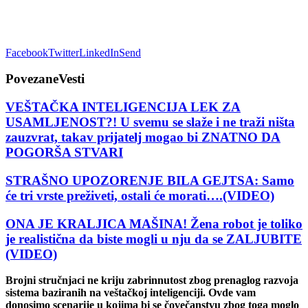
Facebook
Twitter
LinkedIn
Send
Povezane
Vesti
VEŠTAČKA INTELIGENCIJA LEK ZA
USAMLJENOST?! U svemu se slaže i ne traži ništa
zauzvrat, takav prijatelj mogao bi ZNATNO DA
POGORŠA STVARI
STRAŠNO UPOZORENJE BILA GEJTSA: Samo
će tri vrste preživeti, ostali će morati….(VIDEO)
ONA JE KRALJICA MAŠINA! Žena robot je toliko
je realistična da biste mogli u nju da se ZALJUBITE
(VIDEO)
Brojni stručnjaci ne kriju zabrinnutost zbog prenaglog razvoja
sistema baziranih na veštačkoj inteligenciji. Ovde vam
donosimo scenarije u kojima bi se čovečanstvu zbog toga moglo