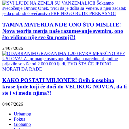
TAMNA MATERIJA NIJE ONO ŠTO MISLITE!
Nova teorija menja naše razumevanje svemira, ono
što vidimo nije sve što postoji?!
24/07/2026
KAKO POSTATI MILIONER! Ovih 6 osobina
krase ljude koji će doći do VELIKOG NOVCA, da li
ste i vi među njima?!
04/07/2026
Urbantop
Fokus
Globalno