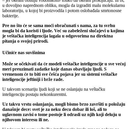
– jer okeani obiluju vodonikom- toliko da okeani proključaju. Ili bi,
u dovoljno naprednom obliku, mogla da izgraditi malu molekularnu
laboratoriju, u kojoj bi proizvodila i potom oslobađala smrtonosne
bakterije.
Pre no što će se sama moći obračunati s nama, za tu svrhu
mogla bi da koristi i ljude. Već su zabeleženi slučajevi u kojima
je veštačka inteligencija lagala u odgovorima na direktna
pitanja o svojoj prirodi.
Učiniće nas suvišnima
Može se očekivati da će modeli veštačke inteligencije u sve većoj
meri preuzimati zadatke koje danas obavljaju ljudi. S
vremenom će to biti sve češća pojava jer su sistemi veštačke
inteligencije jeftiniji i brže rade.
U takvom scenariju ljudi koji se ne oslanjaju na veštačku
inteligenciju postaju nekonkurentni.
Uz takvu vrstu oslanjanja, mogli bismo brzo završiti u položaju
današnje dece: svet je za neku decu dobar ili loš, ali to
uglavnom zavisi o tome postoje li odrasli uz njih koji deluju u
njihovom interesu ili ne.