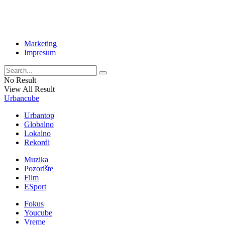
Marketing
Impresum
No Result
View All Result
Urbancube
Urbantop
Globalno
Lokalno
Rekordi
Muzika
Pozorište
Film
ESport
Fokus
Youcube
Vreme