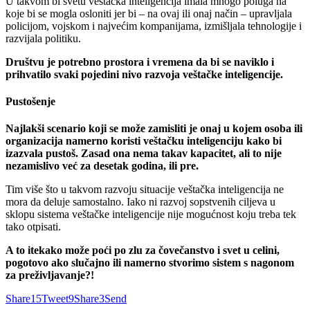
U takvom bi svetu veštačka inteligencija imala mnogo poluga na
koje bi se mogla osloniti jer bi – na ovaj ili onaj način – upravljala
policijom, vojskom i najvećim kompanijama, izmišljala tehnologije i
razvijala politiku.
Društvu je potrebno prostora i vremena da bi se naviklo i
prihvatilo svaki pojedini nivo razvoja veštačke inteligencije.
Pustošenje
Najlakši scenario koji se može zamisliti je onaj u kojem osoba ili
organizacija namerno koristi veštačku inteligenciju kako bi
izazvala pustoš. Zasad ona nema takav kapacitet, ali to nije
nezamislivo već za desetak godina, ili pre.
Tim više što u takvom razvoju situacije veštačka inteligencija ne
mora da deluje samostalno. Iako ni razvoj sopstvenih ciljeva u
sklopu sistema veštačke inteligencije nije mogućnost koju treba tek
tako otpisati.
A to itekako može poći po zlu za čovečanstvo i svet u celini,
pogotovo ako slučajno ili namerno stvorimo sistem s nagonom
za preživljavanje?!
Share
15
Tweet
9
Share
3
Send