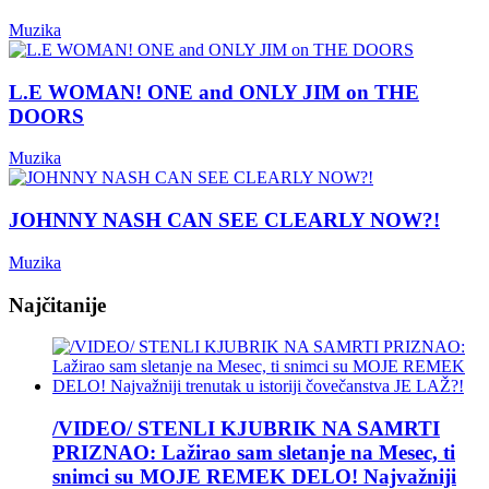
Muzika
L.E WOMAN! ONE and ONLY JIM on THE
DOORS
Muzika
JOHNNY NASH CAN SEE CLEARLY NOW?!
Muzika
Najčitanije
/VIDEO/ STENLI KJUBRIK NA SAMRTI
PRIZNAO: Lažirao sam sletanje na Mesec, ti
snimci su MOJE REMEK DELO! Najvažniji