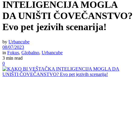
INTELIGENCIJA MOGLA
DA UNIŠTI ČOVEČANSTVO?
Evo pet jezivih scenarija!
by
Urbancube
08/07/2023
in
Fokus
,
Globalno
,
Urbancube
3 min read
0