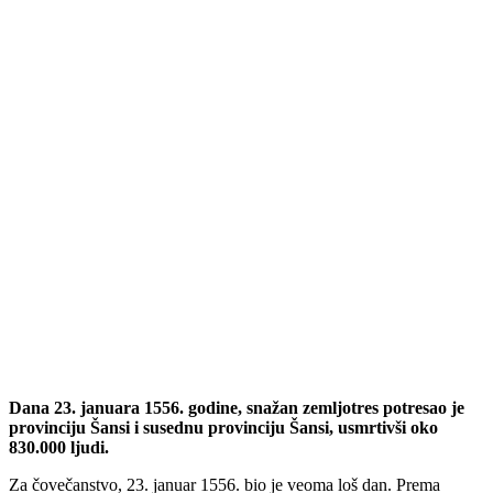
Dana 23. januara 1556. godine, snažan zemljotres potresao je
provinciju Šansi i susednu provinciju Šansi, usmrtivši oko
830.000 ljudi.
Za čovečanstvo, 23. januar 1556. bio je veoma loš dan. Prema