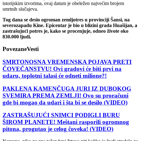
istorijskim izvorima, ovaj datum je obeležen najvećim brojem
smrtnih slučajeva.
Tog dana se desio ogroman zemljotres u provinciji Šansi, na
severozapadu Kine. Epicentar je bio u blizini grada Huašijan, a
zastrašujući potres je, kako se procenjuje, odneo živote oko
830.000 ljudi.
Povezane
Vesti
SMRTONOSNA VREMENSKA POJAVA PRETI
ČOVEČANSTVU! Ovi gradovi će biti prvi na
udaru, toplotni talasi će odneti milione?!
PAKLENA KAMENČUGA JURI IZ DUBOKOG
SVEMIRA PREMA ZEMLJI! Ovo su proračuni
gde bi mogao da udari i šta bi se desilo (VIDEO)
ZASTRAŠUJUĆI SNIMCI PODIGLI BURU
ŠIROM PLANETE! Meštani rasporili ogromnog
pitona, progutao je celog čoveka! (VIDEO)