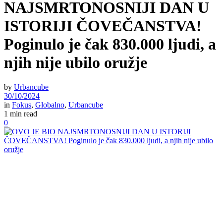
NAJSMRTONOSNIJI DAN U
ISTORIJI ČOVEČANSTVA!
Poginulo je čak 830.000 ljudi, a
njih nije ubilo oružje
by
Urbancube
30/10/2024
in
Fokus
,
Globalno
,
Urbancube
1 min read
0