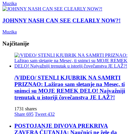
Muzika
JOHNNY NASH CAN SEE CLEARLY NOW?!
Muzika
Najčitanije
/VIDEO/ STENLI KJUBRIK NA SAMRTI
PRIZNAO: Lažirao sam sletanje na Mesec, ti
snimci su MOJE REMEK DELO! Najvažniji
trenutak u istoriji čovečanstva JE LAŽ?!
1731 shares
Share
695
Tweet
432
POSTOJANJE DIVOVA PREKRIVA
ZAVERA ĆUTANJA: Naučnici ne žele da