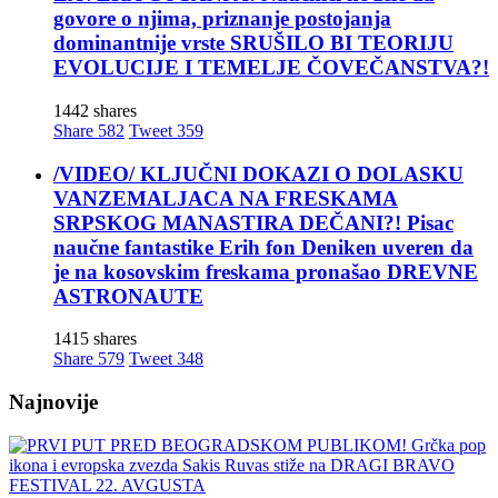
govore o njima, priznanje postojanja
dominantnije vrste SRUŠILO BI TEORIJU
EVOLUCIJE I TEMELJE ČOVEČANSTVA?!
1442 shares
Share
582
Tweet
359
/VIDEO/ KLJUČNI DOKAZI O DOLASKU
VANZEMALJACA NA FRESKAMA
SRPSKOG MANASTIRA DEČANI?! Pisac
naučne fantastike Erih fon Deniken uveren da
je na kosovskim freskama pronašao DREVNE
ASTRONAUTE
1415 shares
Share
579
Tweet
348
Najnovije