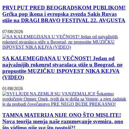
PRVI PUT PRED BEOGRADSKOM PUBLIKOM!
Grčka pop ikona i evropska zvezda Sakis Ruvas
stiže na DRAGI BRAVO FESTIVAL 22. AVGUSTA
07/08/2026
SA KALEMEGDANA U VEČNOST! Jedan od
najvažnijih rokenrol stvaralaca stiže u Beograd, ne
propustite MUZIČKU ISPOVEST NIKA KEJVA
(VIDEO)
01/08/2026
TAMNA MATERIJA NIJE ONO ŠTO MISLITE!
Nova teorija menja naše razumevanje svemira, ono
što vidimo nije sve što postoji?!