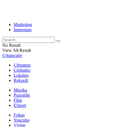
Marketing
Impresum
No Result
View All Result
Urbancube
Urbantop
Globalno
Lokalno
Rekordi
Muzika
Pozorište
Film
ESport
Fokus
Youcube
Vreme