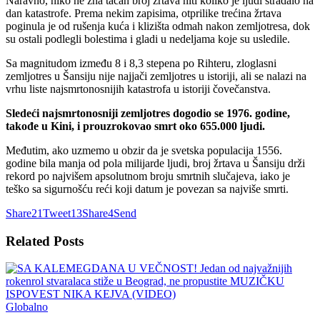
Naravno, niko ne zna tačan broj žrtava niti koliko je ljudi stradalo na
dan katastrofe. Prema nekim zapisima, otprilike trećina žrtava
poginula je od rušenja kuća i klizišta odmah nakon zemljotresa, dok
su ostali podlegli bolestima i gladi u nedeljama koje su usledile.
Sa magnitudom između 8 i 8,3 stepena po Rihteru, zloglasni
zemljotres u Šansiju nije najjači zemljotres u istoriji, ali se nalazi na
vrhu liste najsmrtonosnijih katastrofa u istoriji čovečanstva.
Sledeći najsmrtonosniji zemljotres dogodio se 1976. godine,
takođe u Kini, i prouzrokovao smrt oko 655.000 ljudi.
Međutim, ako uzmemo u obzir da je svetska populacija 1556.
godine bila manja od pola milijarde ljudi, broj žrtava u Šansiju drži
rekord po najvišem apsolutnom broju smrtnih slučajeva, iako je
teško sa sigurnošću reći koji datum je povezan sa najviše smrti.
Share
21
Tweet
13
Share
4
Send
Related
Posts
Globalno