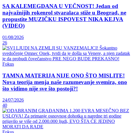
SA KALEMEGDANA U VEČNOST! Jedan od
najvažnijih rokenrol stvaralaca stiže u Beograd, ne
propustite MUZIČKU ISPOVEST NIKA KEJVA
(VIDEO)
01/08/2026
26
Fokus
TAMNA MATERIJA NIJE ONO ŠTO MISLITE!
Nova teorija menja naše razumevanje svemira, ono
što vidimo nije sve što postoji?!
24/07/2026
40
Fokus