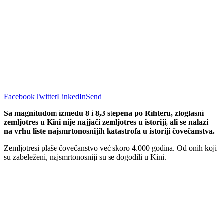
Facebook
Twitter
LinkedIn
Send
Sa magnitudom između 8 i 8,3 stepena po Rihteru, zloglasni
zemljotres u Kini nije najjači zemljotres u istoriji, ali se nalazi
na vrhu liste najsmrtonosnijih katastrofa u istoriji čovečanstva.
Zemljotresi plaše čovečanstvo već skoro 4.000 godina. Od onih koji
su zabeleženi, najsmrtonosniji su se dogodili u Kini.