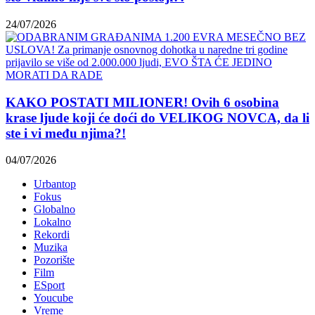
24/07/2026
KAKO POSTATI MILIONER! Ovih 6 osobina
krase ljude koji će doći do VELIKOG NOVCA, da li
ste i vi među njima?!
04/07/2026
Urbantop
Fokus
Globalno
Lokalno
Rekordi
Muzika
Pozorište
Film
ESport
Youcube
Vreme