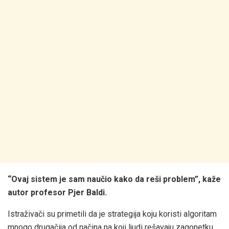
“Ovaj sistem je sam naučio kako da reši problem”, kaže
autor profesor Pjer Baldi.
Istraživači su primetili da je strategija koju koristi algoritam
mnogo drugačija od načina na koji ljudi rešavaju zagonetku.