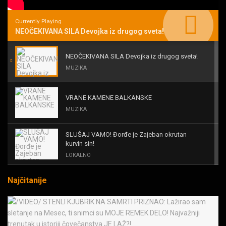
Currently Playing
NEOČEKIVANA SILA Devojka iz drugog sveta!
NEOČEKIVANA SILA Devojka iz drugog sveta!
MUZIKA
VRANE KAMENE BALKANSKE
MUZIKA
SLUŠAJ VAMO! Đorđe je Zajeban okrutan
kurvin sin!
LOKALNO
Najčitanije
KAL! ROMALE CAVALE I OSTALI
MUZIKA
Black Sabbath for all us?!