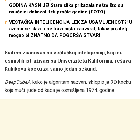
GODINA KASNIJE! Stara slika prikazala nešto što su
naučnici dokazali tek prošle godine (FOTO)
VEŠTAČKA INTELIGENCIJA LEK ZA USAMLJENOST?! U
svemu se slaže i ne traži ništa zauzvrat, takav prijatelj
mogao bi ZNATNO DA POGORŠA STVARI
Sistem zasnovan na veštačkoj inteligenciji, koji su
osmislili istraživači sa Univerziteta Kalifornija, rešava
Rubikovu kocku za samo jedan sekund.
DeepCubeA
, kako je algoritam nazvan, sklopio je 3D kocku
koja muči ljude od kada je osmišljena 1974. godine.