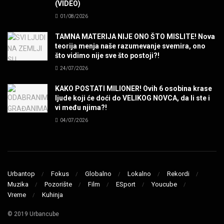
(VIDEO)
MUZIKA
01/08/2026
TAMNA MATERIJA NIJE ONO ŠTO MISLITE! Nova
Miss You! Charlie Watts
teorija menja naše razumevanje svemira, ono
MUZIKA
što vidimo nije sve što postoji?!
24/07/2026
STRANGE KIND OF WOMEN, REALLY STRANGE!
KAKO POSTATI MILIONER! Ovih 6 osobina krase
MUZIKA
ljude koji će doći do VELIKOG NOVCA, da li ste i
vi među njima?!
04/07/2026
MAD MAD DRUMMER!
MUZIKA
Led Zeppelin When The Levee Breaks by
ZEPPARELLA
Urbantop
Fokus
Globalno
Lokalno
Rekordi
MUZIKA
Muzika
Pozorište
Film
ESport
Youcube
Vreme
Kuhinja
STRAIGHT FROM HELL! Metallica & Lady Gaga
© 2019 Urbancube
MUZIKA