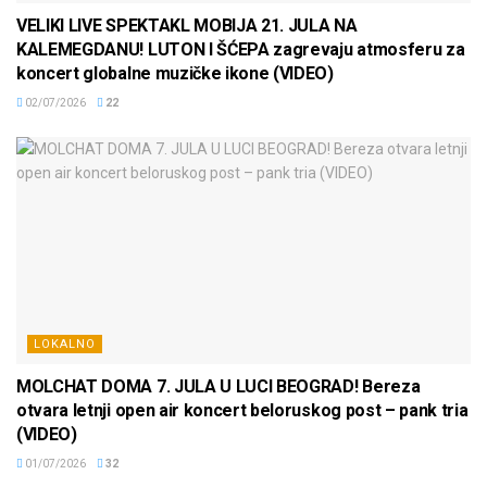
VELIKI LIVE SPEKTAKL MOBIJA 21. JULA NA
KALEMEGDANU! LUTON I ŠĆEPA zagrevaju atmosferu za
koncert globalne muzičke ikone (VIDEO)
02/07/2026
22
LOKALNO
MOLCHAT DOMA 7. JULA U LUCI BEOGRAD! Bereza
otvara letnji open air koncert beloruskog post – pank tria
(VIDEO)
01/07/2026
32