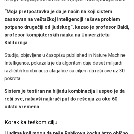
“Moja pretpostavka je da je način na koji sistem
zasnovan na veštačkoj inteligenciji rešava problem
potpuno drugačiji od ljudskog”, kazao je profesor Baldi,
profesor kompjuterskih nauka na Univerzitetu
Kalifornija.
Studija, objavljena u časopisu published in Nature Machine
Intelligence, pokazala je da algoritam daje deset milijardi
različitih kombinacija slagalice sa ciljem da reši sve uz 30
pokreta.
Sistem je testiran na hiljadu kombinacija i uspeo je da
reši sve, našavši najkraći put do rešenja za oko 60
odsto vremena.
Korak ka teškom cilju
Ljudima koji mogu da reše Rubikovu kocku brzo obično