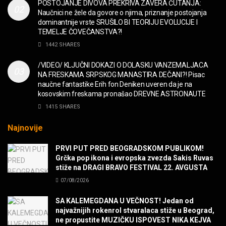
POSTOJANJE DIVOVA PREKRIVA ZAVERA ĆUTANJA:
Naučnici ne žele da govore o njima, priznanje postojanja
“Missin’ Yo’ Kissin'” BILLY ZZ TOP
dominantnije vrste SRUŠILO BI TEORIJU EVOLUCIJE I
MUZIKA
TEMELJE ČOVEČANSTVA?!
1442 SHARES
DIVNA! Ogi & Magnifico
/VIDEO/ KLJUČNI DOKAZI O DOLASKU VANZEMALJACA
FILM
NA FRESKAMA SRPSKOG MANASTIRA DEČANI?! Pisac
naučne fantastike Erih fon Deniken uveren da je na
kosovskim freskama pronašao DREVNE ASTRONAUTE
WARDRUNA, VIKINZI DOLAZE!
1415 SHARES
MUZIKA
Najnovije
Sharp Dressed Man in many ways!
PRVI PUT PRED BEOGRADSKOM PUBLIKOM!
MUZIKA
Grčka pop ikona i evropska zvezda Sakis Ruvas
stiže na DRAGI BRAVO FESTIVAL 22. AVGUSTA
07/08/2026
POVRATAK Iron Maiden The Writing On The Wall
MUZIKA
SA KALEMEGDANA U VEČNOST! Jedan od
najvažnijih rokenrol stvaralaca stiže u Beograd,
ne propustite MUZIČKU ISPOVEST NIKA KEJVA
SENIDAHHH!