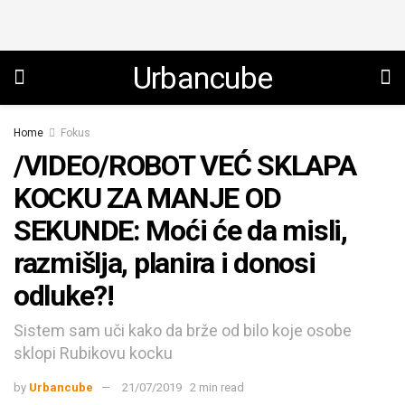
Urbancube
Home
Fokus
/VIDEO/ROBOT VEĆ SKLAPA
KOCKU ZA MANJE OD
SEKUNDE: Moći će da misli,
razmišlja, planira i donosi
odluke?!
Sistem sam uči kako da brže od bilo koje osobe
sklopi Rubikovu kocku
by
Urbancube
21/07/2019
2 min read