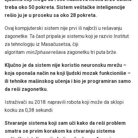
treba oko 50 pokreta. Sistem veštačke inteligencije
rešio ju je u proseku sa oko 28 pokreta.
Ovaj kompjuterski sistem nije prvi ili najbrži u rešavanju
zagonetke. Ta čast pripala je sistemu koji je razvio Institut
za tehnologiju iz Masačusetsa, čiji
algoritam
min2phase
rešava zagonetku tri puta brže.
Ključno je da sistem nije koristio neuronsku mrežu –
koja oponaša način na koji ljudski mozak funkcioniše –
ili tehnike mašinskog učenja i bio je programiran samo
da reši zagonetku.
Istraživači su 2018. napravili robota koji može da sklopi
kocku za 0,38 sekundi.
Stvaranje sistema koji sam uči kako da reši problem
smatra se prvim korakom ka stvaranju sistema