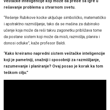
veštačke inteligencije koji može da pređe sa igre u
rešavanje problema u stvarnom svetu.
“Rešenje Rubikove kocke uključuje simboličko, matematičko
i apstraktno razmišljanje, tako da se mašina za dubinsko
učenje koja može da reši takvu zagonetku približava tome
da postane sistem koji može da misli, razmišlja, planira i
donosi odluke”, kaže profesor Baldi.
“
Kako kreiramo napredni sistem veštačke inteligencije
koji je pametniji, snažniji i sposobniji za razmišljanje,
razumevanje i planiranje? Ovaj posao je korak ka tom
teškom cilju.”