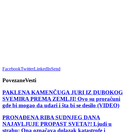
Facebook
Twitter
LinkedIn
Send
Povezane
Vesti
PAKLENA KAMENČUGA JURI IZ DUBOKOG
SVEMIRA PREMA ZEMLJI! Ovo su proračuni
gde bi mogao da udari i šta bi se desilo (VIDEO)
PRONAĐENA RIBA SUDNJEG DANA
NAJAVLJUJE PROPAST SVETA?! Ljudi u
strahu: Ona označava dolazak katastrofe i