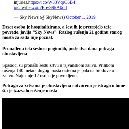
injuries.
https://t.co/W33VqrC6B4
pic.twitter.com/E5vS9kA0dd
— Sky News (@SkyNews)
October 1, 2019
Deset osoba je hospitalizirano, a šest ih je pretrpjelo teže
povrede, javlja “Sky News”. Razlog rušenja 21 godinu starog
mosta za sada nije poznat.
Pronađena tela šestoro poginulih, posle dva dana potraga
obustavljena
Spasioci su pronašli šestu žrtvu u tajvanskom zalivu. Prilikom
rušenja 140 metara dugog mosta cisterna je pala na brodove u
zalivu. Najmanje 12 osoba je povredjeno.
Potraga za žrtvama je obustavljena i otvorena je istraga o tome
šta je izazvalo rušenje mosta