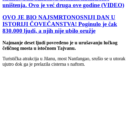
uništenja. Ovo je već druga ove godine (VIDEO)
OVO JE BIO NAJSMRTONOSNIJI DAN U
ISTORIJI ČOVEČANSTVA! Poginulo je čak
830.000 ljudi, a njih nije ubilo oružje
Najmanje deset ljudi povređeno je u urušavanju lučkog
čeličnog mosta u istočnom Tajvanu.
Turistička atrakcija u Jilanu, most Nanfangao, srušio se u utorak
ujutro dok ga je prelazila cisterna s naftom.