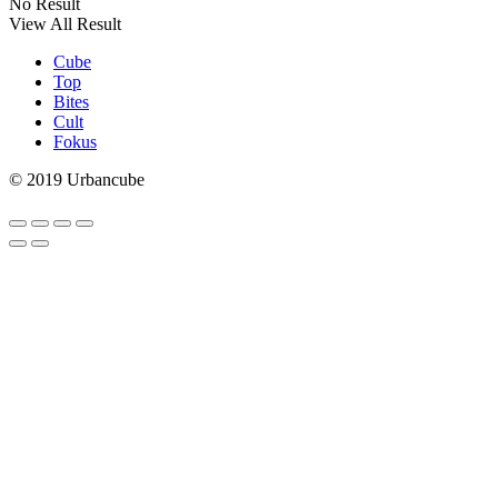
No Result
View All Result
Cube
Top
Bites
Cult
Fokus
© 2019 Urbancube