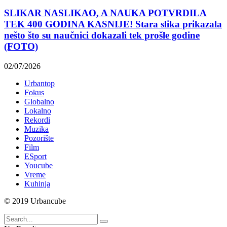
SLIKAR NASLIKAO, A NAUKA POTVRDILA
TEK 400 GODINA KASNIJE! Stara slika prikazala
nešto što su naučnici dokazali tek prošle godine
(FOTO)
02/07/2026
Urbantop
Fokus
Globalno
Lokalno
Rekordi
Muzika
Pozorište
Film
ESport
Youcube
Vreme
Kuhinja
© 2019 Urbancube