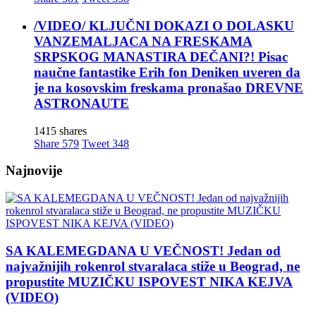
/VIDEO/ KLJUČNI DOKAZI O DOLASKU
VANZEMALJACA NA FRESKAMA
SRPSKOG MANASTIRA DEČANI?! Pisac
naučne fantastike Erih fon Deniken uveren da
je na kosovskim freskama pronašao DREVNE
ASTRONAUTE
1415 shares
Share
579
Tweet
348
Najnovije
SA KALEMEGDANA U VEČNOST! Jedan od
najvažnijih rokenrol stvaralaca stiže u Beograd, ne
propustite MUZIČKU ISPOVEST NIKA KEJVA
(VIDEO)