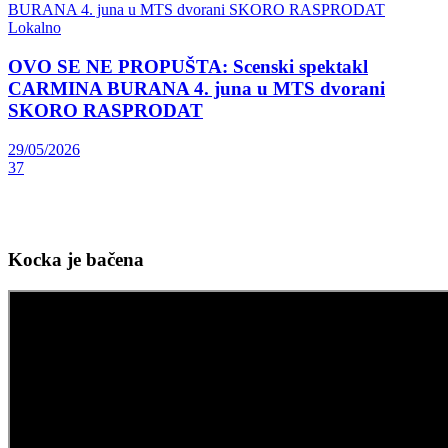
Lokalno
OVO SE NE PROPUŠTA: Scenski spektakl
CARMINA BURANA 4. juna u MTS dvorani
SKORO RASPRODAT
29/05/2026
37
Kocka je bačena