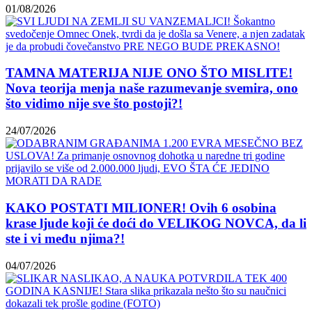
01/08/2026
TAMNA MATERIJA NIJE ONO ŠTO MISLITE!
Nova teorija menja naše razumevanje svemira, ono
što vidimo nije sve što postoji?!
24/07/2026
KAKO POSTATI MILIONER! Ovih 6 osobina
krase ljude koji će doći do VELIKOG NOVCA, da li
ste i vi među njima?!
04/07/2026