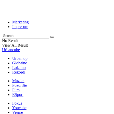
Marketing
Impresum
No Result
View All Result
Urbancube
Urbantop
Globalno
Lokalno
Rekordi
Muzika
Pozorište
Film
ESport
Fokus
Youcube
Vreme