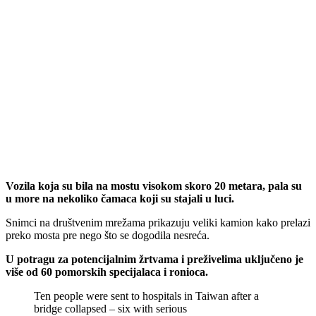
Vozila koja su bila na mostu visokom skoro 20 metara, pala su
u more na nekoliko čamaca koji su stajali u luci.
Snimci na društvenim mrežama prikazuju veliki kamion kako prelazi
preko mosta pre nego što se dogodila nesreća.
U potragu za potencijalnim žrtvama i preživelima uključeno je
više od 60 pomorskih specijalaca i ronioca.
Ten people were sent to hospitals in Taiwan after a
bridge collapsed – six with serious