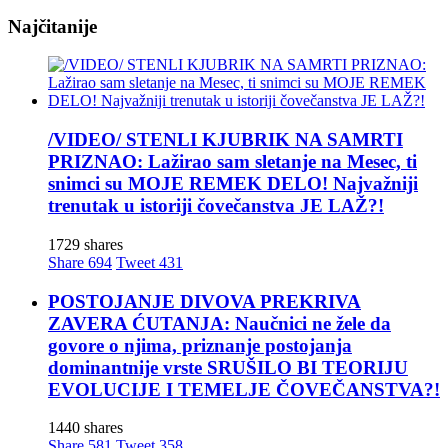
Najčitanije
/VIDEO/ STENLI KJUBRIK NA SAMRTI
PRIZNAO: Lažirao sam sletanje na Mesec, ti
snimci su MOJE REMEK DELO! Najvažniji
trenutak u istoriji čovečanstva JE LAŽ?!
1729 shares
Share
694
Tweet
431
POSTOJANJE DIVOVA PREKRIVA
ZAVERA ĆUTANJA: Naučnici ne žele da
govore o njima, priznanje postojanja
dominantnije vrste SRUŠILO BI TEORIJU
EVOLUCIJE I TEMELJE ČOVEČANSTVA?!
1440 shares
Share
581
Tweet
358