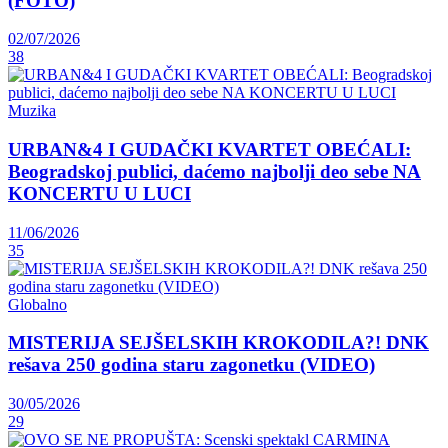
(FOTO)
02/07/2026
38
Muzika
URBAN&4 I GUDAČKI KVARTET OBEĆALI:
Beogradskoj publici, daćemo najbolji deo sebe NA
KONCERTU U LUCI
11/06/2026
35
Globalno
MISTERIJA SEJŠELSKIH KROKODILA?! DNK
rešava 250 godina staru zagonetku (VIDEO)
30/05/2026
29