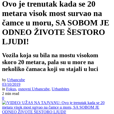
Ovo je trenutak kada se 20
metara visok most survao na
čamce u moru, SA SOBOM JE
ODNEO ŽIVOTE ŠESTORO
LJUDI!
Vozila koja su bila na mostu visokom
skoro 20 metara, pala su u more na
nekoliko čamaca koji su stajali u luci
by
Urbancube
03/10/2019
in
Fokus
,
osnovni Urbancube
,
Urbanbites
2 min read
0