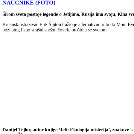
NAUČNIKE (FOTO)
Širom sveta postoje legende o Jetijima, Rusija ima svoju, Kina svo
Britanski istraživač Erik Šipton tražio je alternativnu rutu do Mont Eve
poznatog i kao strašni snežni čovek, proširila se svetom.
Danijel Tejlor, autor knjige ‘Jeti: Ekologija misterija’, znakove