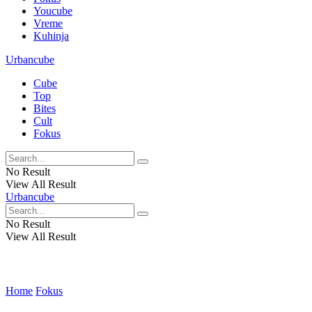
Youcube
Vreme
Kuhinja
Urbancube
Cube
Top
Bites
Cult
Fokus
No Result
View All Result
Urbancube
No Result
View All Result
Home
Fokus