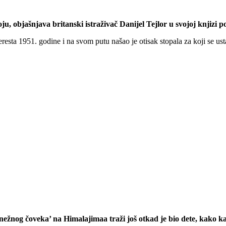
ju, objašnjava britanski istraživač Danijel Tejlor u svojoj knjizi p
resta 1951. godine i na svom putu našao je otisak stopala za koji se usta
 ‘snežnog čoveka’ na Himalajimaa traži još otkad je bio dete, kako 