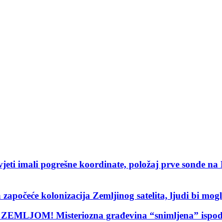
i imali pogrešne koordinate, položaj prve sond
e kolonizacija Zemljinog satelita, ljudi bi mogli
M! Misteriozna građevina “snimljena” ispod Z