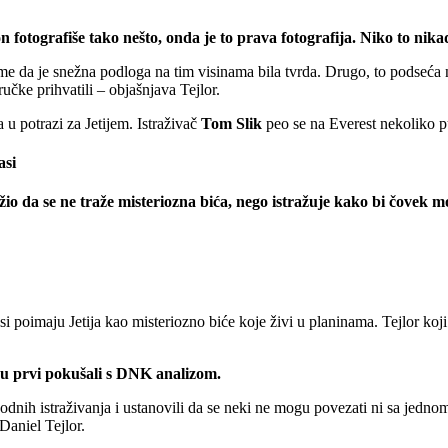
n fotografiše tako nešto, onda je to prava fotografija. Niko to nikad
ome da je snežna podloga na tim visinama bila tvrda. Drugo, to podseća 
čke prihvatili – objašnjava Tejlor.
u potrazi za Jetijem. Istraživač
Tom Slik
peo se na Everest nekoliko p
asi
io da se ne traže misteriozna bića, nego istražuje kako bi čovek mo
 poimaju Jetija kao misteriozno biće koje živi u planinama. Tejlor koji
 su prvi pokušali s DNK analizom.
thodnih istraživanja i ustanovili da se neki ne mogu povezati ni sa jed
aniel Tejlor.