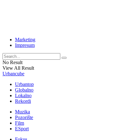
Marketing
Impresum
No Result
View All Result
Urbancube
Urbantop
Globalno
Lokalno
Rekordi
Muzika
Pozorište
Film
ESport
Fokus