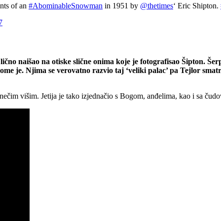
ints of an
#AbominableSnowman
in 1951 by
@thetimes
‘ Eric Shipton.
7
lično naišao na otiske slične onima koje je fotografisao Šipton. Šer
lome je. Njima se verovatno razvio taj ‘veliki palac’ pa Tejlor sma
 nečim višim. Jetija je tako izjednačio s Bogom, anđelima, kao i sa čud