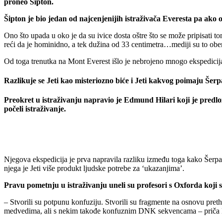
proneo Šipton.
Šipton je bio jedan od najcenjenijih istraživača Everesta pa ako o
Ono što upada u oko je da su ivice dosta oštre što se može pripisati t
reći da je hominidno, a tek dužina od 33 centimetra…mediji su to oberu
Od toga trenutka na Mont Everest išlo je nebrojeno mnogo ekspedicija 
Razlikuje se Jeti kao misteriozno biće i Jeti kakvog poimaju Šerp
Preokret u istraživanju napravio je Edmund Hilari koji je predlož
počeli istraživanje.
Njegova ekspedicija je prva napravila razliku između toga kako Šerpasi
njega je Jeti više produkt ljudske potrebe za ‘ukazanjima’.
Pravu pometnju u istraživanju uneli su profesori s Oxforda koji
– Stvorili su potpunu konfuziju. Stvorili su fragmente na osnovu pre
medvedima, ali s nekim takođe konfuznim DNK sekvencama – priča D