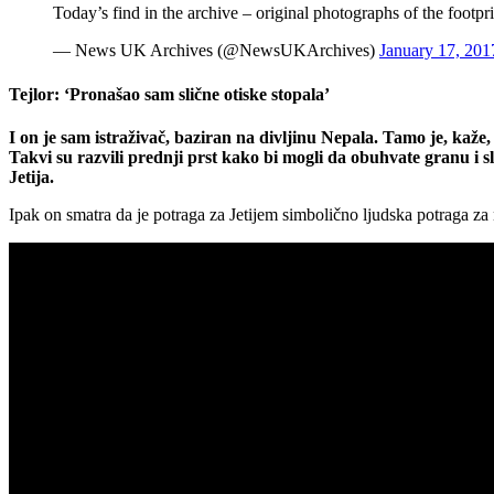
Today’s find in the archive – original photographs of the footpr
— News UK Archives (@NewsUKArchives)
January 17, 201
Tejlor: ‘Pronašao sam slične otiske stopala’
I on je sam istraživač, baziran na divljinu Nepala. Tamo je, kaže, 
Takvi su razvili prednji prst kako bi mogli da obuhvate granu i s
Jetija.
Ipak on smatra da je potraga za Jetijem simbolično ljudska potraga za