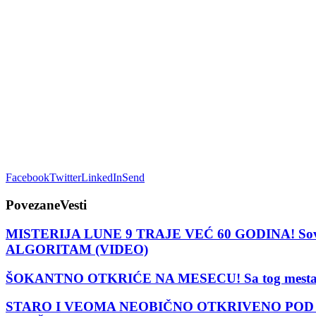
Facebook
Twitter
LinkedIn
Send
Povezane
Vesti
MISTERIJA LUNE 9 TRAJE VEĆ 60 GODINA! Sovjet
ALGORITAM (VIDEO)
ŠOKANTNO OTKRIĆE NA MESECU! Sa tog mesta započeć
STARO I VEOMA NEOBIČNO OTKRIVENO POD ZEMLJO