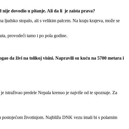
 nije dovodio u pitanje. Ali da li je zaista prava?
na ljudsko stopalo, ali s velikim palcem. Na kraju krajeva, može se
uta, provodeći tamo i po pola godine.
gao da živi na tolikoj visini. Napravili su kuću na 5700 metara i
 je istraživao predele Nepala krenuo je najviše od te spoznaje. Za
nom postojećom životinjom. Najbližu DNK vezu imali bi s polarnim