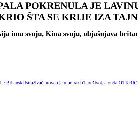
 POKRENULA JE LAVINU: Brit
a OTKRIO ŠTA SE KRIJE IZA TAJ
ija ima svoju, Kina svoju, objašnjava britans