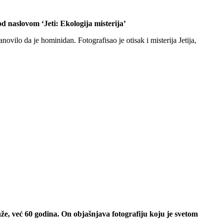
od naslovom ‘Jeti: Ekologija misterija’
novilo da je hominidan. Fotografisao je otisak i misterija Jetija,
kaže, već 60 godina. On objašnjava fotografiju koju je svetom