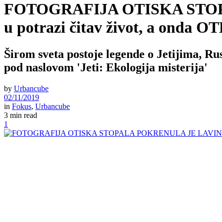
FOTOGRAFIJA OTISKA STOPALA
u potrazi čitav život, a ond
Širom sveta postoje legende o Jetijima, Rus
pod naslovom 'Jeti: Ekologija misterija'
by
Urbancube
02/11/2019
in
Fokus
,
Urbancube
3 min read
1