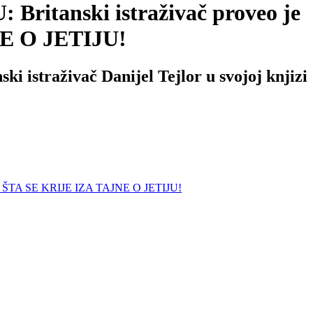
anski istraživač proveo je
NE O JETIJU!
ki istraživač Danijel Tejlor u svojoj knjizi