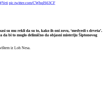
#Yeti
pic.twitter.com/CWbqIS63CF
pasi su mu rekli da su to, kako ih oni zovu, ‘medvedi s drveta’.
tra da bi to moglo delimično da objasni misteriju Šiptonovog
ovištem iz Loh Nesa.