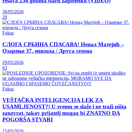
rešava 250 godina staru zagonetku (VIDEO)
30/05/2026
29
Fokus
СЛОГА СРБИНА СПАСАВА! Ненад Матејић –
Oзарење 37. епизода / Друга сезона
29/05/2026
63
Fokus
VEŠTAČKA INTELIGENCIJA LEK ZA
USAMLJENOST?! U svemu se slaže i ne traži ništa
zauzvrat, takav prijatelj mogao bi ZNATNO DA
POGORŠA STVARI
15/05/2026