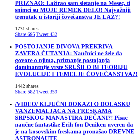
PRIZNAO: Lažirao sam sletanje na Mesec, ti
snimci su MOJE REMEK DELO! Najvažniji
trenutak u istoriji čovečanstva JE LAŽ?!
1731 shares
Share
695
Tweet
432
POSTOJANJE DIVOVA PREKRIVA
ZAVERA ĆUTANJA: Naučnici ne žele da
govore o njima, priznanje postojanja
dominantnije vrste SRUŠILO BI TEORIJU
EVOLUCIJE I TEMELJE ČOVEČANSTVA?!
1442 shares
Share
582
Tweet
359
/VIDEO/ KLJUČNI DOKAZI O DOLASKU
VANZEMALJACA NA FRESKAMA
SRPSKOG MANASTIRA DEČANI?! Pisac
naučne fantastike Erih fon Deniken uveren da
je na kosovskim freskama pronašao DREVNE
ASTRONAUTE