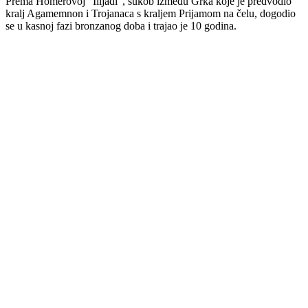
Prema Homerovoj “Ilijadi”, sukob između Grka koje je predvodio
kralj Agamemnon i Trojanaca s kraljem Prijamom na čelu, dogodio
se u kasnoj fazi bronzanog doba i trajao je 10 godina.