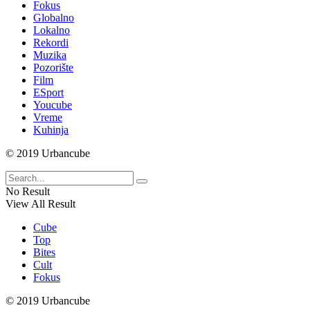
Fokus
Globalno
Lokalno
Rekordi
Muzika
Pozorište
Film
ESport
Youcube
Vreme
Kuhinja
© 2019 Urbancube
No Result
View All Result
Cube
Top
Bites
Cult
Fokus
© 2019 Urbancube