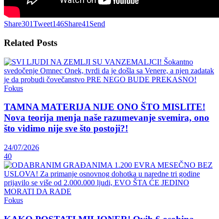
Share
301
Tweet
146
Share
41
Send
Related
Posts
Fokus
TAMNA MATERIJA NIJE ONO ŠTO MISLITE!
Nova teorija menja naše razumevanje svemira, ono
što vidimo nije sve što postoji?!
24/07/2026
40
Fokus