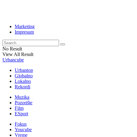
Marketing
Impresum
No Result
View All Result
Urbancube
Urbantop
Globalno
Lokalno
Rekordi
Muzika
Pozorište
Film
ESport
Fokus
Youcube
Vreme