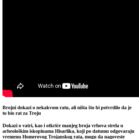
Brojni dokazi o nekakvom ratu, ali ništa što bi potvrdilo da je
to bio rat za Troju
Dokazi o vatri, kao i otkriće manjeg broja vrhova strela u
arheološkim iskopinama Hisarlika, koji po datumu odgovaraju
vremenu Homerovog Trojanskog rata, mogu da nagoveste