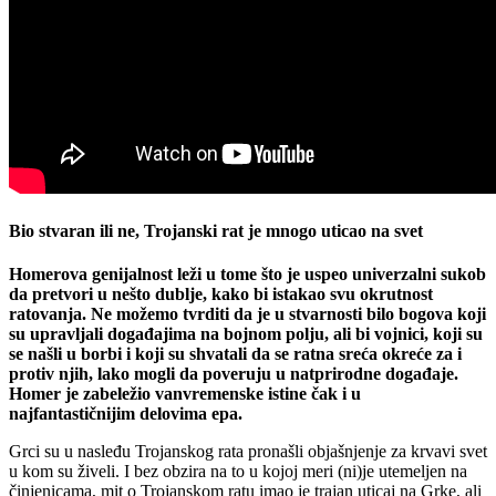
Bio stvaran ili ne, Trojanski rat je mnogo uticao na svet
Homerova genijalnost leži u tome što je uspeo univerzalni sukob
da pretvori u nešto dublje, kako bi istakao svu okrutnost
ratovanja. Ne možemo tvrditi da je u stvarnosti bilo bogova koji
su upravljali događajima na bojnom polju, ali bi vojnici, koji su
se našli u borbi i koji su shvatali da se ratna sreća okreće za i
protiv njih, lako mogli da poveruju u natprirodne događaje.
Homer je zabeležio vanvremenske istine čak i u
najfantastičnijim delovima epa.
Grci su u nasleđu Trojanskog rata pronašli objašnjenje za krvavi svet
u kom su živeli. I bez obzira na to u kojoj meri (ni)je utemeljen na
činjenicama, mit o Trojanskom ratu imao je trajan uticaj na Grke, ali