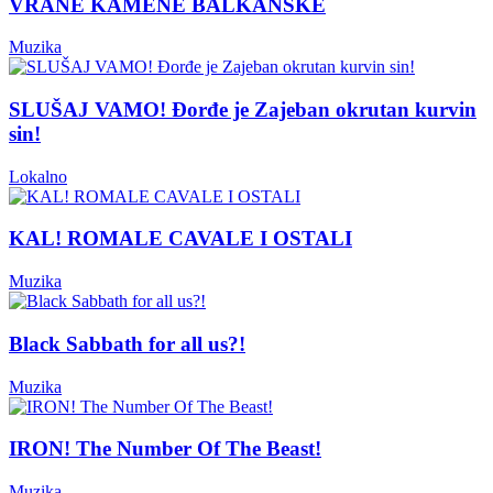
VRANE KAMENE BALKANSKE
Muzika
SLUŠAJ VAMO! Đorđe je Zajeban okrutan kurvin
sin!
Lokalno
KAL! ROMALE CAVALE I OSTALI
Muzika
Black Sabbath for all us?!
Muzika
IRON! The Number Of The Beast!
Muzika