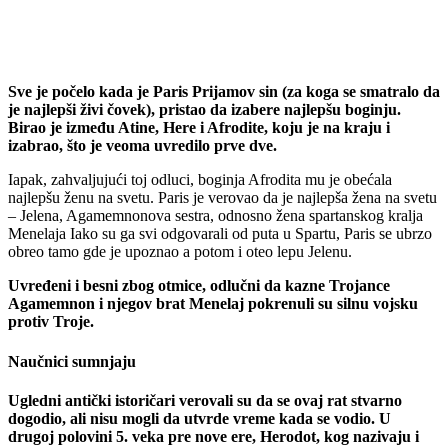
Sve je počelo kada je Paris Prijamov sin (za koga se smatralo da
je najlepši živi čovek), pristao da izabere najlepšu boginju.
Birao je između Atine, Here i Afrodite, koju je na kraju i
izabrao, što je veoma uvredilo prve dve.
Iapak, zahvaljujući toj odluci, boginja Afrodita mu je obećala
najlepšu ženu na svetu. Paris je verovao da je najlepša žena na svetu
– Jelena, Agamemnonova sestra, odnosno žena spartanskog kralja
Menelaja Iako su ga svi odgovarali od puta u Spartu, Paris se ubrzo
obreo tamo gde je upoznao a potom i oteo lepu Jelenu.
Uvređeni i besni zbog otmice, odlučni da kazne Trojance
Agamemnon i njegov brat Menelaj pokrenuli su silnu vojsku
protiv Troje.
Naučnici sumnjaju
Ugledni antički istoričari verovali su da se ovaj rat stvarno
dogodio, ali nisu mogli da utvrde vreme kada se vodio. U
drugoj polovini 5. veka pre nove ere, Herodot, kog nazivaju i