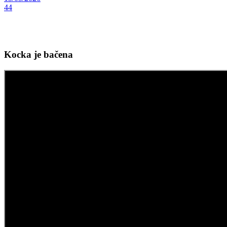
44
Kocka je bačena