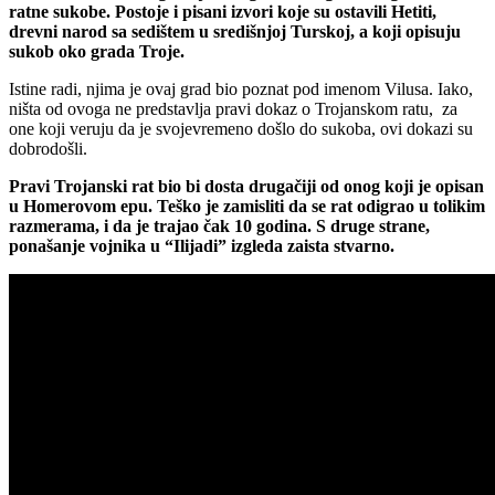
ratne sukobe. Postoje i pisani izvori koje su ostavili Hetiti,
drevni narod sa sedištem u središnjoj Turskoj, a koji opisuju
sukob oko grada Troje.
Istine radi, njima je ovaj grad bio poznat pod imenom Vilusa. Iako,
ništa od ovoga ne predstavlja pravi dokaz o Trojanskom ratu, za
one koji veruju da je svojevremeno došlo do sukoba, ovi dokazi su
dobrodošli.
Pravi Trojanski rat bio bi dosta drugačiji od onog koji je opisan
u Homerovom epu. Teško je zamisliti da se rat odigrao u tolikim
razmerama, i da je trajao čak 10 godina. S druge strane,
ponašanje vojnika u “Ilijadi” izgleda zaista stvarno.