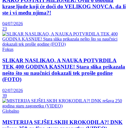
KAKO POSTATI MILIONER! Ovih 6 osobina
krase ljude koji će doći do VELIKOG NOVCA, da li
ste i vi među njima?!
04/07/2026
23
Fokus
SLIKAR NASLIKAO, A NAUKA POTVRDILA
TEK 400 GODINA KASNIJE! Stara slika prikazala
nešto što su naučnici dokazali tek prošle godine
(FOTO)
02/07/2026
39
Globalno
MISTERIJA SEJŠELSKIH KROKODILA?! DNK