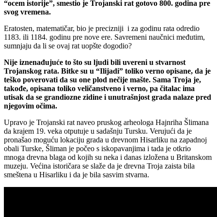
“ocem istorije”, smestio je Trojanski rat gotovo 800. godina pre
svog vremena.
Eratosten, matematičar, bio je precizniji i za godinu rata odredio
1183. ili 1184. godinu pre nove ere. Savremeni naučnici međutim,
sumnjaju da li se ovaj rat uopšte dogodio?
Nije iznenađujuće to što su ljudi bili uvereni u stvarnost
Trojanskog rata. Bitke su u “Ilijadi” toliko verno opisane, da je
teško poverovati da su one plod nečije mašte. Sama Troja je,
takođe, opisana toliko veličanstveno i verno, pa čitalac ima
utisak da se grandiozne zidine i unutrašnjost grada nalaze pred
njegovim očima.
Upravo je Trojanski rat naveo pruskog arheologa Hajnriha Šlimana
da krajem 19. veka otputuje u sadašnju Tursku. Verujući da je
pronašao moguću lokaciju grada u drevnom Hisarliku na zapadnoj
obali Turske, Šliman je počeo s iskopavanjima i tada je otkrio
mnoga drevna blaga od kojih su neka i danas izložena u Britanskom
muzeju. Većina istoričara se slaže da je drevna Troja zaista bila
smeštena u Hisarliku i da je bila sasvim stvarna.