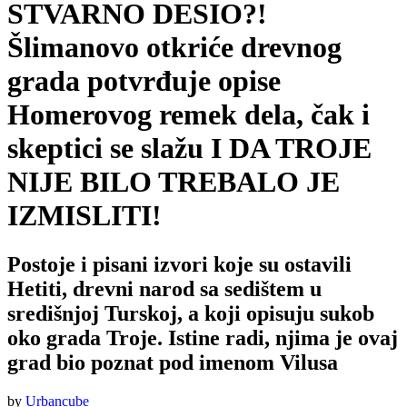
STVARNO DESIO?!
Šlimanovo otkriće drevnog
grada potvrđuje opise
Homerovog remek dela, čak i
skeptici se slažu I DA TROJE
NIJE BILO TREBALO JE
IZMISLITI!
Postoje i pisani izvori koje su ostavili
Hetiti, drevni narod sa sedištem u
središnjoj Turskoj, a koji opisuju sukob
oko grada Troje. Istine radi, njima je ovaj
grad bio poznat pod imenom Vilusa
by
Urbancube