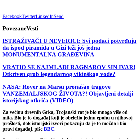
Facebook
Twitter
LinkedIn
Send
Povezane
Vesti
ISTRAŽIVAČI U NEVERICI: Svi podaci potvrđuju
da ispod piramida u Gizi leži još jedna
MONUMENTALNA GRAĐEVINA
VRATIO SE NAJMLAĐI RAGNAROV SIN IVAR!
Otkriven grob legendarnog vikinškog vođe?
NASA: Rover na Marsu pronašao tragove
VANZEMALJSKOG ŽIVOTA?! Objavljeni detalji
istorijskog otkrića (VIDEO)
Za većinu drevnih Grka, Trojanski rat je bio mnogo više od
mita. Bio je to događaj koji je obeležio jednu epohu u njihovoj
prošlosti, dok istorijski izvori pokazuju da je to možda i bio
pravi događaj, piše
BBC
.