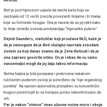
Reticuli.
Beti je pod hipnozom uspela da nacrta kartu koja se
sastojala od 12 većih zvezda povezanih linijama i tri manje
koje su formirale trougao. Ona je navela da su joj rekli kako
te linije između zvezda predstavljaju “trgovaćke puteve”.
Dejvid Saunders, statističar koji proučava NLO, kaže je
da je nemoguće da je Beti slučajno nacrtala zvezdani
sistem za koji danas znamo da je Zeta-Reticuli i da je
ona zapravo govorila istinu. On je rekao da su samo
vanzemaljci mogli da joj daju takvu informaciju.
Betina haljina je bila pocepana i prekrivena nekakvim
ružičastim puderom za koji je potvrđeno da “nije organskog
porekla”. Na njenom automobilu pronađeni su koncentrični
krugovi pored kojih bi se kompas počeo nekontrolisano da
vrti.
Par je nakon “otmice” imao užasne noćne more i oboje