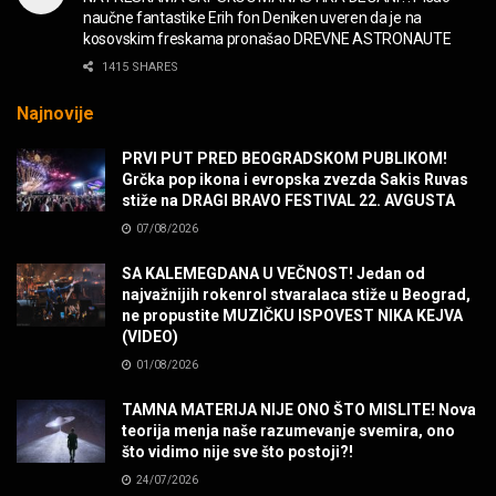
naučne fantastike Erih fon Deniken uveren da je na
kosovskim freskama pronašao DREVNE ASTRONAUTE
WARDRUNA, VIKINZI DOLAZE!
1415 SHARES
MUZIKA
Najnovije
Sharp Dressed Man in many ways!
PRVI PUT PRED BEOGRADSKOM PUBLIKOM!
MUZIKA
Grčka pop ikona i evropska zvezda Sakis Ruvas
stiže na DRAGI BRAVO FESTIVAL 22. AVGUSTA
07/08/2026
POVRATAK Iron Maiden The Writing On The Wall
MUZIKA
SA KALEMEGDANA U VEČNOST! Jedan od
najvažnijih rokenrol stvaralaca stiže u Beograd,
ne propustite MUZIČKU ISPOVEST NIKA KEJVA
SENIDAHHH!
(VIDEO)
MUZIKA
01/08/2026
TAMNA MATERIJA NIJE ONO ŠTO MISLITE! Nova
Miss You! Charlie Watts
teorija menja naše razumevanje svemira, ono
MUZIKA
što vidimo nije sve što postoji?!
24/07/2026