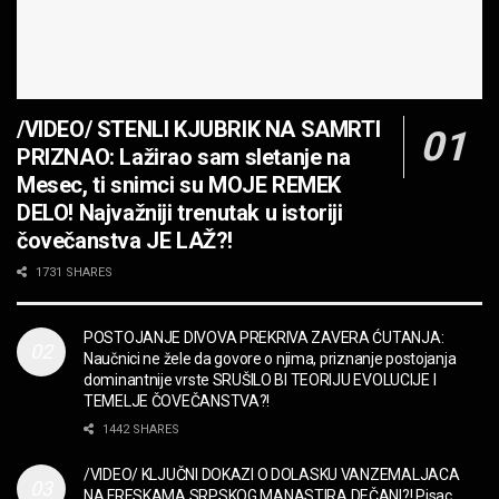
PROTIV MAŠINA
MUZIKA
JEDAN POZIV MENJA SVE! Partibrejkers 1000
godina
/VIDEO/ STENLI KJUBRIK NA SAMRTI
MUZIKA
PRIZNAO: Lažirao sam sletanje na
OPASNO! ZZ TOP – Beer Drinkers and
Mesec, ti snimci su MOJE REMEK
Hellraisers
DELO! Najvažniji trenutak u istoriji
MUZIKA
čovečanstva JE LAŽ?!
2CELLOS – Whole Lotta Love vs. Beethoven 5th
1731 SHARES
Symphony
MUZIKA
POSTOJANJE DIVOVA PREKRIVA ZAVERA ĆUTANJA:
Naučnici ne žele da govore o njima, priznanje postojanja
“Missin’ Yo’ Kissin'” BILLY ZZ TOP
dominantnije vrste SRUŠILO BI TEORIJU EVOLUCIJE I
MUZIKA
TEMELJE ČOVEČANSTVA?!
1442 SHARES
DIVNA! Ogi & Magnifico
/VIDEO/ KLJUČNI DOKAZI O DOLASKU VANZEMALJACA
FILM
NA FRESKAMA SRPSKOG MANASTIRA DEČANI?! Pisac