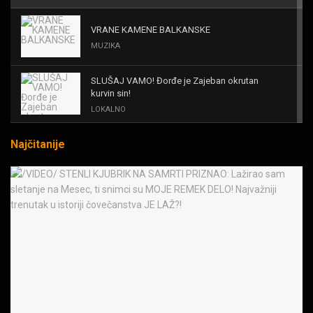
VRANE KAMENE BALKANSKE
MUZIKA
SLUŠAJ VAMO! Đorđe je Zajeban okrutan
kurvin sin!
LOKALNO
Najčitanije
KAL! ROMALE CAVALE I OSTALI
MUZIKA
Black Sabbath for all us?!
MUZIKA
IRON! The Number Of The Beast!
MUZIKA
OPASNE LJUBIČICE! JEDVA ČEKAM RAT LJUDI