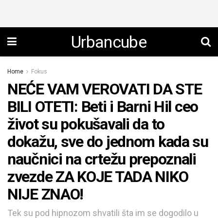
Urbancube
Home
Fokus
NEĆE VAM VEROVATI DA STE
BILI OTETI: Beti i Barni Hil ceo
život su pokušavali da to
dokažu, sve do jednom kada su
naučnici na crtežu prepoznali
zvezde ZA KOJE TADA NIKO
NIJE ZNAO!
Tek su pod hipnozom shvatili šta im se dogodilo u