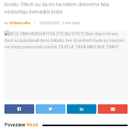
brodu. Otkrili su da im na nekim delovima tela
nedostaju komadići kože
by
Urbancube
20/03/2020
2 min read
Povezane
Vesti