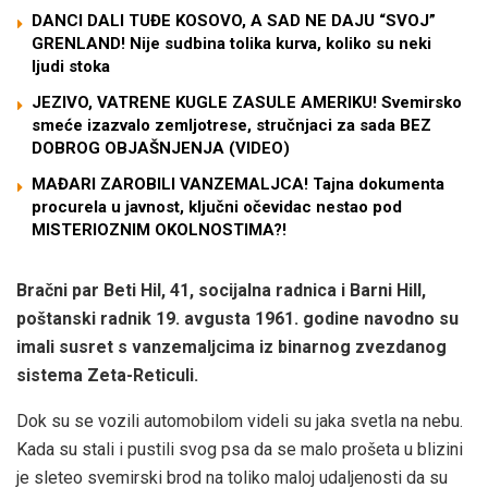
DANCI DALI TUĐE KOSOVO, A SAD NE DAJU “SVOJ”
GRENLAND! Nije sudbina tolika kurva, koliko su neki
ljudi stoka
JEZIVO, VATRENE KUGLE ZASULE AMERIKU! Svemirsko
smeće izazvalo zemljotrese, stručnjaci za sada BEZ
DOBROG OBJAŠNJENJA (VIDEO)
MAĐARI ZAROBILI VANZEMALJCA! Tajna dokumenta
procurela u javnost, ključni očevidac nestao pod
MISTERIOZNIM OKOLNOSTIMA?!
Bračni par Beti Hil, 41, socijalna radnica i Barni Hill,
poštanski radnik 19. avgusta 1961. godine navodno su
imali susret s vanzemaljcima iz binarnog zvezdanog
sistema Zeta-Reticuli.
Dok su se vozili automobilom videli su jaka svetla na nebu.
Kada su stali i pustili svog psa da se malo prošeta u blizini
je sleteo svemirski brod na toliko maloj udaljenosti da su