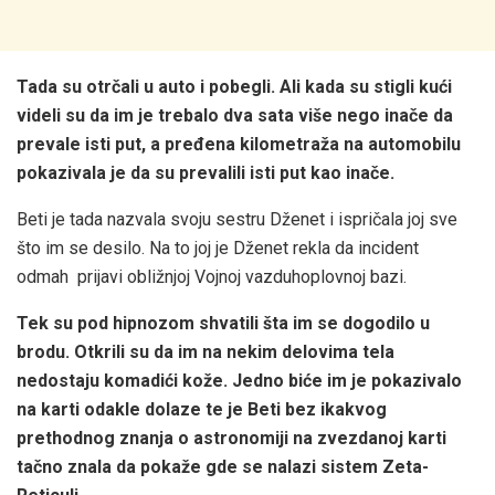
Tada su otrčali u auto i pobegli. Ali kada su stigli kući
videli su da im je trebalo dva sata više nego inače da
prevale isti put, a pređena kilometraža na automobilu
pokazivala je da su prevalili isti put kao inače.
Beti je tada nazvala svoju sestru Dženet i ispričala joj sve
što im se desilo. Na to joj je Dženet rekla da incident
odmah prijavi obližnjoj Vojnoj vazduhoplovnoj bazi.
Tek su pod hipnozom shvatili šta im se dogodilo u
brodu. Otkrili su da im na nekim delovima tela
nedostaju komadići kože. Jedno biće im je pokazivalo
na karti odakle dolaze te je Beti bez ikakvog
prethodnog znanja o astronomiji na zvezdanoj karti
tačno znala da pokaže gde se nalazi sistem Zeta-