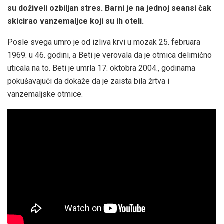
su doživeli ozbiljan stres. Barni je na jednoj seansi čak
skicirao vanzemaljce koji su ih oteli.
Posle svega umro je od izliva krvi u mozak 25. februara
1969. u 46. godini, a Beti je verovala da je otmica delimično
uticala na to. Beti je umrla 17. oktobra 2004., godinama
pokušavajući da dokaže da je zaista bila žrtva i
vanzemaljske otmice.