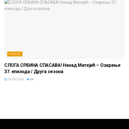
FOKUS
СЛОГА СРБИНА СПАСАВА! Ненад Матејић – Oзарење
37. епизода / Друга сезона
29/05/2026
64