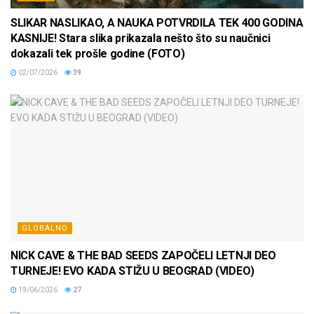
SLIKAR NASLIKAO, A NAUKA POTVRDILA TEK 400 GODINA
KASNIJE! Stara slika prikazala nešto što su naučnici
dokazali tek prošle godine (FOTO)
02/07/2026
39
GLOBALNO
NICK CAVE & THE BAD SEEDS ZAPOČELI LETNJI DEO
TURNEJE! EVO KADA STIŽU U BEOGRAD (VIDEO)
19/06/2026
27