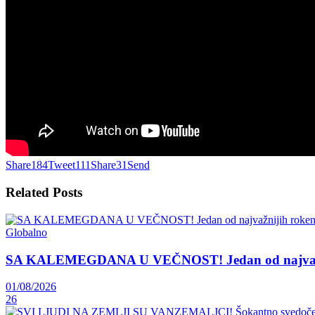
Share
184
Tweet
111
Share
31
Send
Related
Posts
Globalno
SA KALEMEGDANA U VEČNOST! Jedan od najvažnij
01/08/2026
26