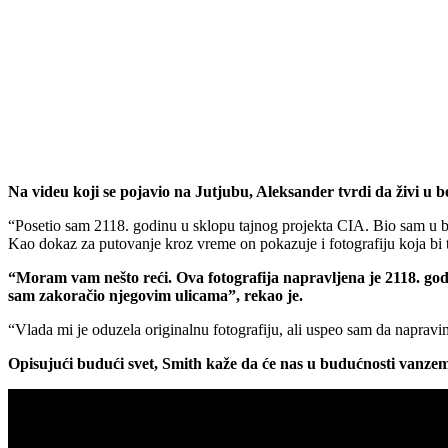
Na videu koji se pojavio na Jutjubu, Aleksander tvrdi da živi u b
“Posetio sam 2118. godinu u sklopu tajnog projekta CIA. Bio sam u bu
Kao dokaz za putovanje kroz vreme on pokazuje i fotografiju koja bi t
“Moram vam nešto reći. Ova fotografija napravljena je 2118. godi
sam zakoračio njegovim ulicama”, rekao je.
“Vlada mi je oduzela originalnu fotografiju, ali uspeo sam da naprav
Opisujući budući svet, Smith kaže da će nas u budućnosti vanzem