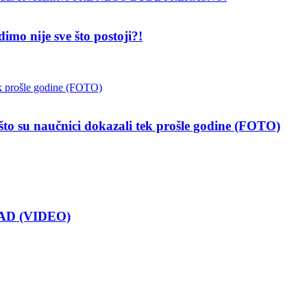
 nije sve što postoji?!
 naučnici dokazali tek prošle godine (FOTO)
AD (VIDEO)