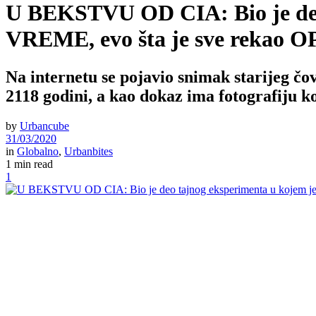
U BEKSTVU OD CIA: Bio je de
VREME, evo šta je sve rekao
Na internetu se pojavio snimak starijeg čov
2118 godini, a kao dokaz ima fotografiju k
by
Urbancube
31/03/2020
in
Globalno
,
Urbanbites
1 min read
1