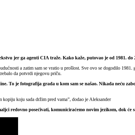
ekstvu jer ga agenti CIA traže. Kako kaže, putovao je od 1981. do 
dućnosti a zatim sam se vratio u prošlost. Sve ovo se dogodilo 1981. 
rebalo da potvrdi njegovu priču.
ne. To je fotografija grada u kom sam se našao. Nikada neću zabor
im kopiju koju sada držim pred vama”, dodao je Aleksander
aljci redovno posećivati, komuniciraćemo novim jezikom, dok će s