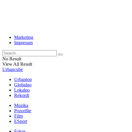
Marketing
Impresum
No Result
View All Result
Urbancube
Urbantop
Globalno
Lokalno
Rekordi
Muzika
Pozorište
Film
ESport
Fokus