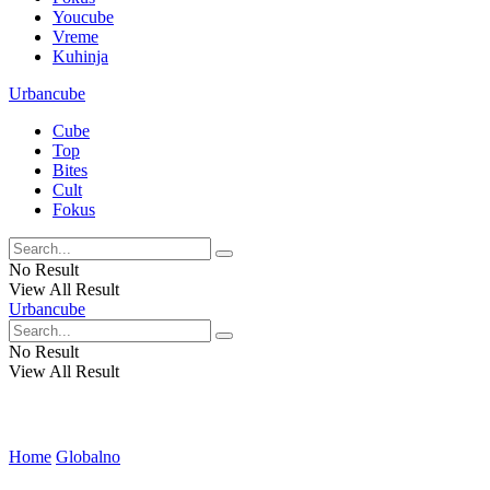
Youcube
Vreme
Kuhinja
Urbancube
Cube
Top
Bites
Cult
Fokus
No Result
View All Result
Urbancube
No Result
View All Result
Home
Globalno