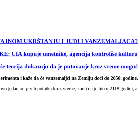
TAJNOM UKRŠTANJU LJUDI I VANZEMALJACA?
IA kupuje umetnike, agencija kontroliše kul
rija dokazuju da je putovanje kroz vreme mog
erimenta i kaže da će vanzemaljci na Zemlju doći do 2050. godine.
pravo jedan od prvih putnika kroz vreme, kao i da je bio u 2118 godini,