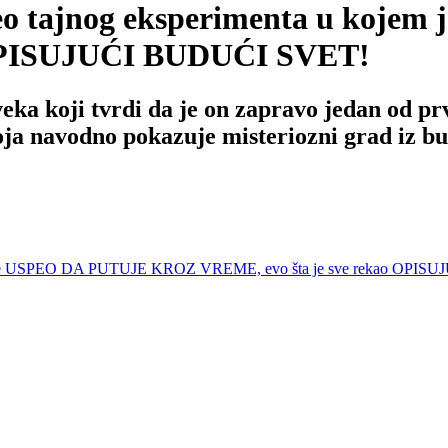
o tajnog eksperimenta u koj
 OPISUJUĆI BUDUĆI SVET!
eka koji tvrdi da je on zapravo jedan od pr
oja navodno pokazuje misteriozni grad iz bu