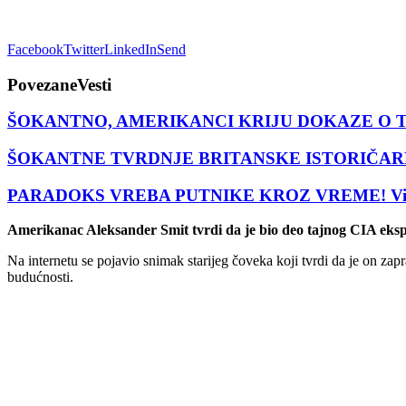
Facebook
Twitter
LinkedIn
Send
Povezane
Vesti
ŠOKANTNO, AMERIKANCI KRIJU DOKAZE O 
ŠOKANTNE TVRDNJE BRITANSKE ISTORIČARKE: C
PARADOKS VREBA PUTNIKE KROZ VREME! Više teo
Amerikanac Aleksander Smit tvrdi da je bio deo tajnog CIA eksp
Na internetu se pojavio snimak starijeg čoveka koji tvrdi da je on za
budućnosti.