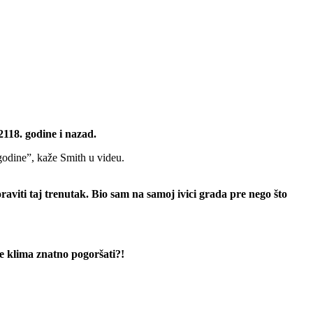
2118. godine i nazad.
godine”, kaže Smith u videu.
aviti taj trenutak. Bio sam na samoj ivici grada pre nego što
e klima znatno pogoršati?!