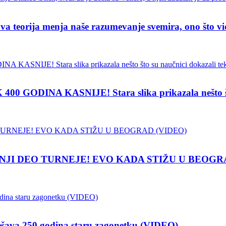
ja menja naše razumevanje svemira, ono što vidimo
INA KASNIJE! Stara slika prikazala nešto što su
NJI DEO TURNEJE! EVO KADA STIŽU U BEOGR
 250 godina staru zagonetku (VIDEO)