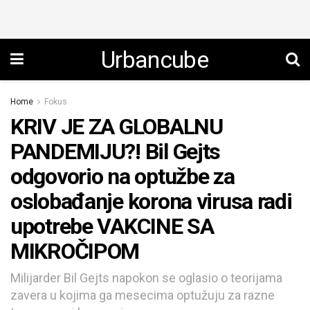
Urbancube
Home
Fokus
KRIV JE ZA GLOBALNU
PANDEMIJU?! Bil Gejts
odgovorio na optužbe za
oslobađanje korona virusa radi
upotrebe VAKCINE SA
MIKROČIPOM
Milijarder Bil Gejts napokon se oglasio o teorijama
zavera u kojima ga mesecima optužuju za razne