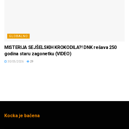
GLOBALNO
MISTERIJA SEJŠELSKIH KROKODILA?! DNK rešava 250
godina staru zagonetku (VIDEO)
30/05/2026
29
Kocka je bačena