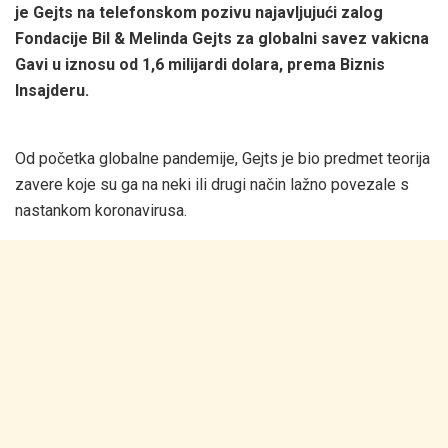
je Gejts na telefonskom pozivu najavljujući zalog
Fondacije Bil & Melinda Gejts za globalni savez vakicna
Gavi u iznosu od 1,6 milijardi dolara, prema Biznis
Insajderu.
Od početka globalne pandemije, Gejts je bio predmet teorija
zavere koje su ga na neki ili drugi način lažno povezale s
nastankom koronavirusa.