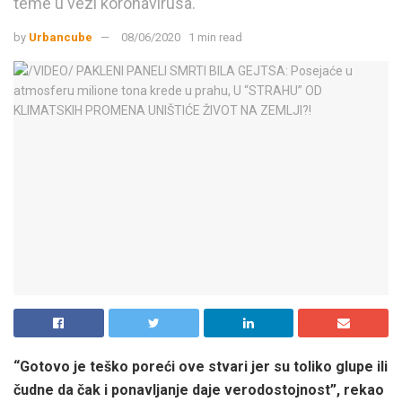
teme u vezi koronavirusa.
by
Urbancube
08/06/2020
1 min read
“Gotovo je teško poreći ove stvari jer su toliko glupe ili
čudne da čak i ponavljanje daje verodostojnost”, rekao