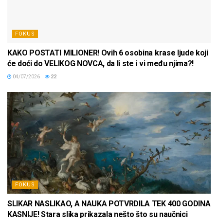
FOKUS
KAKO POSTATI MILIONER! Ovih 6 osobina krase ljude koji
će doći do VELIKOG NOVCA, da li ste i vi među njima?!
04/07/2026
22
FOKUS
SLIKAR NASLIKAO, A NAUKA POTVRDILA TEK 400 GODINA
KASNIJE! Stara slika prikazala nešto što su naučnici