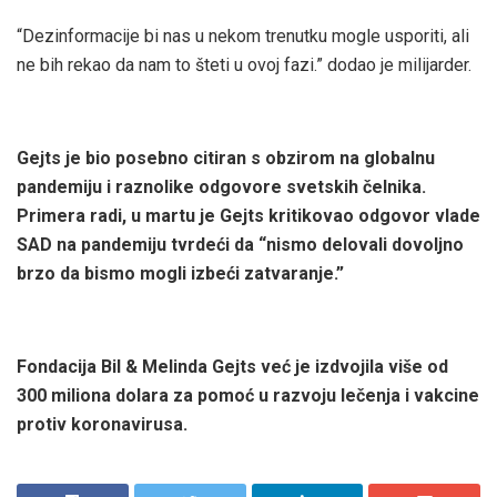
“Dezinformacije bi nas u nekom trenutku mogle usporiti, ali
ne bih rekao da nam to šteti u ovoj fazi.” dodao je milijarder.
Gejts je bio posebno citiran s obzirom na globalnu
pandemiju i raznolike odgovore svetskih čelnika.
Primera radi, u martu je Gejts kritikovao odgovor vlade
SAD na pandemiju tvrdeći da “nismo delovali dovoljno
brzo da bismo mogli izbeći zatvaranje.”
Fondacija Bil & Melinda Gejts već je izdvojila više od
300 miliona dolara za pomoć u razvoju lečenja i vakcine
protiv koronavirusa.