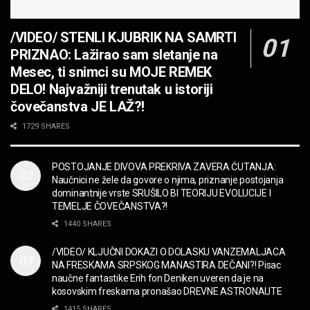
JEDAN POZIV MENJA SVE! Partibrejkers 1000
godina
/VIDEO/ STENLI KJUBRIK NA SAMRTI
MUZIKA
PRIZNAO: Lažirao sam sletanje na
OPASNO! ZZ TOP – Beer Drinkers and
Mesec, ti snimci su MOJE REMEK
Hellraisers
DELO! Najvažniji trenutak u istoriji
MUZIKA
čovečanstva JE LAŽ?!
2CELLOS – Whole Lotta Love vs. Beethoven 5th
1729 SHARES
Symphony
MUZIKA
POSTOJANJE DIVOVA PREKRIVA ZAVERA ĆUTANJA:
Naučnici ne žele da govore o njima, priznanje postojanja
“Missin’ Yo’ Kissin'” BILLY ZZ TOP
dominantnije vrste SRUŠILO BI TEORIJU EVOLUCIJE I
MUZIKA
TEMELJE ČOVEČANSTVA?!
1440 SHARES
DIVNA! Ogi & Magnifico
/VIDEO/ KLJUČNI DOKAZI O DOLASKU VANZEMALJACA
FILM
NA FRESKAMA SRPSKOG MANASTIRA DEČANI?! Pisac
naučne fantastike Erih fon Deniken uveren da je na
kosovskim freskama pronašao DREVNE ASTRONAUTE
WARDRUNA, VIKINZI DOLAZE!
1415 SHARES