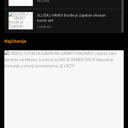
MUZIKA
SLUŠAJ VAMO! Đorđe je Zajeban okrutan
kurvin sin!
LOKALNO
Najčitanije
KAL! ROMALE CAVALE I OSTALI
MUZIKA
Black Sabbath for all us?!
MUZIKA
IRON! The Number Of The Beast!
MUZIKA
OPASNE LJUBIČICE! JEDVA ČEKAM RAT LJUDI
PROTIV MAŠINA
MUZIKA