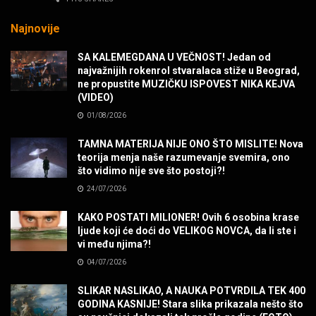
MUZIKA
Najnovije
Sharp Dressed Man in many ways!
SA KALEMEGDANA U VEČNOST! Jedan od
MUZIKA
najvažnijih rokenrol stvaralaca stiže u Beograd,
ne propustite MUZIČKU ISPOVEST NIKA KEJVA
(VIDEO)
POVRATAK Iron Maiden The Writing On The Wall
01/08/2026
MUZIKA
TAMNA MATERIJA NIJE ONO ŠTO MISLITE! Nova
teorija menja naše razumevanje svemira, ono
SENIDAHHH!
što vidimo nije sve što postoji?!
MUZIKA
24/07/2026
KAKO POSTATI MILIONER! Ovih 6 osobina krase
Miss You! Charlie Watts
ljude koji će doći do VELIKOG NOVCA, da li ste i
MUZIKA
vi među njima?!
04/07/2026
STRANGE KIND OF WOMEN, REALLY STRANGE!
SLIKAR NASLIKAO, A NAUKA POTVRDILA TEK 400
MUZIKA
GODINA KASNIJE! Stara slika prikazala nešto što