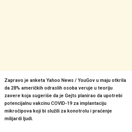
Zapravo je anketa Yahoo News / YouGov u maju otkrila
da 28% američkih odraslih osoba veruje u teoriju
zavere koja sugeriše da je Gejts planirao da upotrebi
potencijalnu vakcinu COVID-19 za implantaciju
mikročipova koji bi služili za konotrolu i praćenje
milijardi ljudi.