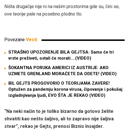
Ništa drugačije nije ni na našim prostorima gde su, čini se,
ove teorije pale na posebno plodno tlo.
Povezane
Vesti
STRAŠNO UPOZORENJE BILA GEJTSA: Samo će tri
vrste preživeti, ostali će morati….(VIDEO)
ŠOKANTNA PORUKA AMERICI IZ AUSTRIJE: AKO
UZMETE GRENLAND MORAĆETE DA ODETE! (VIDEO)
BIL GEJTS PROGOVORIO O TEORIJAMA ZAVERE!
Optužen za pandemju korona virusa, čipovanje i pokušaj
izgladnjivanja ljudi, EVO ŠTA JE REKAO (VIDEO)
“Na neki način to je toliko bizarno da gotovo želite
shvatiti kao nešto šaljivo, ali to zapravo nije šaljiva
stvar”, rekao je Gejts, prenosi Biznis Insajder.