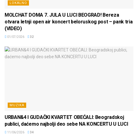
LOKALNO
MOLCHAT DOMA 7. JULA U LUCI BEOGRAD! Bereza
otvara letnji open air koncert beloruskog post – pank tria
(VIDEO)
01/07/2026
32
MUZIKA
URBAN&4 I GUDAČKI KVARTET OBEĆALI: Beogradskoj
publici, daćemo najbolji deo sebe NA KONCERTU U LUCI
11/06/2026
34