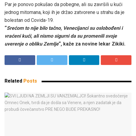
Par je ponovo pokušao da pobegne, ali su završili u kući
jednog mitomana, koji ih je držao zatvorene u strahu da je
bolestan od Covida-19.
“
Srećom to nije bilo tačno, Venecijanci su oslobođeni i
vraćeni kući, ali nismo sigurni da su promenili svoje
uverenje o obliku Zemlje
“, kaže za novine lekar Zikiki.
Related
Posts