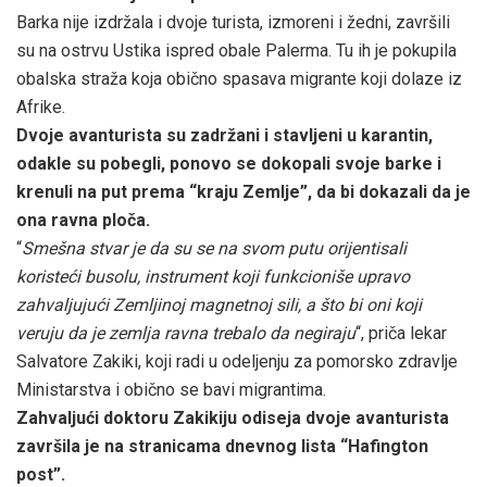
Barka nije izdržala i dvoje turista, izmoreni i žedni, završili
su na ostrvu Ustika ispred obale Palerma. Tu ih je pokupila
obalska straža koja obično spasava migrante koji dolaze iz
Afrike.
Dvoje avanturista su zadržani i stavljeni u karantin,
odakle su pobegli, ponovo se dokopali svoje barke i
krenuli na put prema “kraju Zemlje”, da bi dokazali da je
ona ravna ploča.
“
Smešna stvar je da su se na svom putu orijentisali
koristeći busolu, instrument koji funkcioniše upravo
zahvaljujući Zemljinoj magnetnoj sili, a što bi oni koji
veruju da je zemlja ravna trebalo da negiraju
“, priča lekar
Salvatore Zakiki, koji radi u odeljenju za pomorsko zdravlje
Ministarstva i obično se bavi migrantima.
Zahvaljući doktoru Zakikiju odiseja dvoje avanturista
završila je na stranicama dnevnog lista “Hafington
post”.