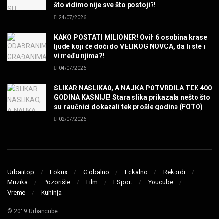
SENIDAHHH!
što vidimo nije sve što postoji?!
MUZIKA
24/07/2026
KAKO POSTATI MILIONER! Ovih 6 osobina krase
Miss You! Charlie Watts
ljude koji će doći do VELIKOG NOVCA, da li ste i
MUZIKA
vi među njima?!
04/07/2026
STRANGE KIND OF WOMEN, REALLY STRANGE!
SLIKAR NASLIKAO, A NAUKA POTVRDILA TEK 400
MUZIKA
GODINA KASNIJE! Stara slika prikazala nešto što
su naučnici dokazali tek prošle godine (FOTO)
02/07/2026
MAD MAD DRUMMER!
MUZIKA
Led Zeppelin When The Levee Breaks by
ZEPPARELLA
Urbantop
Fokus
Globalno
Lokalno
Rekordi
MUZIKA
Muzika
Pozorište
Film
ESport
Youcube
Vreme
Kuhinja
STRAIGHT FROM HELL! Metallica & Lady Gaga
© 2019 Urbancube
MUZIKA