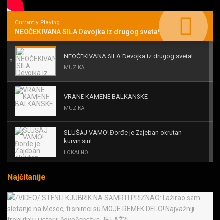
Currently Playing
NEOČEKIVANA SILA Devojka iz drugog sveta!
NEOČEKIVANA SILA Devojka iz drugog sveta!
MUZIKA
VRANE KAMENE BALKANSKE
MUZIKA
SLUŠAJ VAMO! Đorđe je Zajeban okrutan
kurvin sin!
LOKALNO
Najčitanije
KAL! ROMALE CAVALE I OSTALI
MUZIKA
Black Sabbath for all us?!