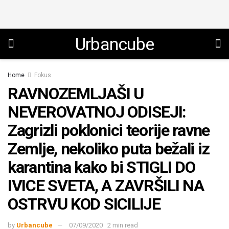
Urbancube
Home
Fokus
RAVNOZEMLJAŠI U
NEVEROVATNOJ ODISEJI:
Zagrizli poklonici teorije ravne
Zemlje, nekoliko puta bežali iz
karantina kako bi STIGLI DO
IVICE SVETA, A ZAVRŠILI NA
OSTRVU KOD SICILIJE
by
Urbancube
07/09/2020
2 min read