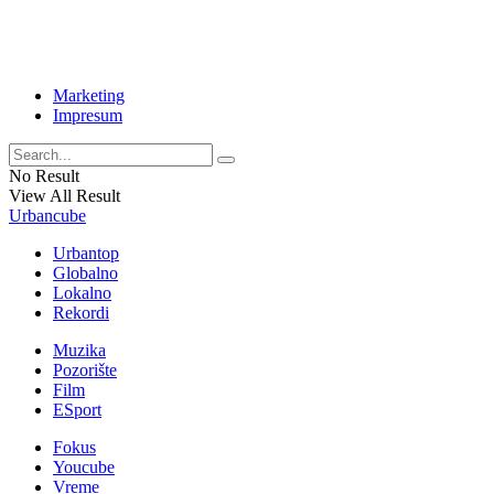
Marketing
Impresum
No Result
View All Result
Urbancube
Urbantop
Globalno
Lokalno
Rekordi
Muzika
Pozorište
Film
ESport
Fokus
Youcube
Vreme