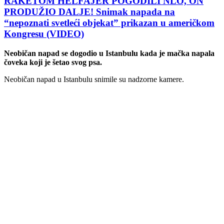
RAKETOM HELFAJER POGODILI NLO, ON
PRODUŽIO DALJE! Snimak napada na
“nepoznati svetleći objekat” prikazan u američkom
Kongresu (VIDEO)
Neobičan napad se dogodio u Istanbulu kada je mačka napala
čoveka koji je šetao svog psa.
Neobičan napad u Istanbulu snimile su nadzorne kamere.