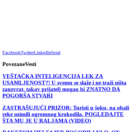
Facebook
Twitter
LinkedIn
Send
Povezane
Vesti
VEŠTAČKA INTELIGENCIJA LEK ZA
USAMLJENOST?! U svemu se slaže i ne traži ništa
zauzvrat, takav prijatelj mogao bi ZNATNO DA
POGORŠA STVARI
ZASTRAŠUJUĆI PRIZOR: Turisti u šoku, na obali
reke snimili ogromnog krokodila, POGLEDAJTE
ŠTA MU JE U RALJAMA (VIDEO)