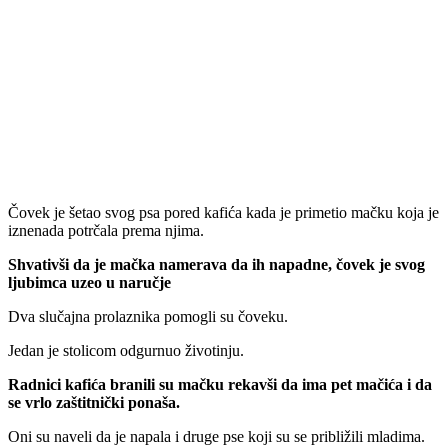
Čovek je šetao svog psa pored kafića kada je primetio mačku koja je
iznenada potrčala prema njima.
Shvativši da je mačka namerava da ih napadne, čovek je svog
ljubimca uzeo u naručje
Dva slučajna prolaznika pomogli su čoveku.
Jedan je stolicom odgurnuo životinju.
Radnici kafića branili su mačku rekavši da ima pet mačića i da
se vrlo zaštitnički ponaša.
Oni su naveli da je napala i druge pse koji su se približili mladima.