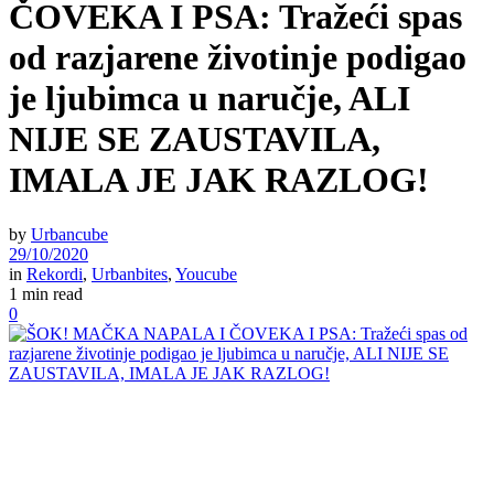
ČOVEKA I PSA: Tražeći spas
od razjarene životinje podigao
je ljubimca u naručje, ALI
NIJE SE ZAUSTAVILA,
IMALA JE JAK RAZLOG!
by
Urbancube
29/10/2020
in
Rekordi
,
Urbanbites
,
Youcube
1 min read
0