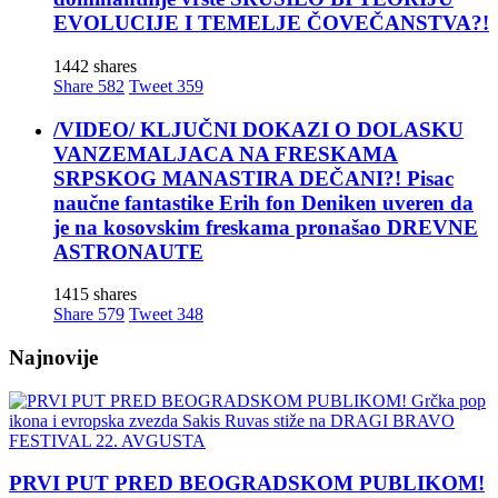
EVOLUCIJE I TEMELJE ČOVEČANSTVA?!
1442 shares
Share
582
Tweet
359
/VIDEO/ KLJUČNI DOKAZI O DOLASKU
VANZEMALJACA NA FRESKAMA
SRPSKOG MANASTIRA DEČANI?! Pisac
naučne fantastike Erih fon Deniken uveren da
je na kosovskim freskama pronašao DREVNE
ASTRONAUTE
1415 shares
Share
579
Tweet
348
Najnovije
PRVI PUT PRED BEOGRADSKOM PUBLIKOM!