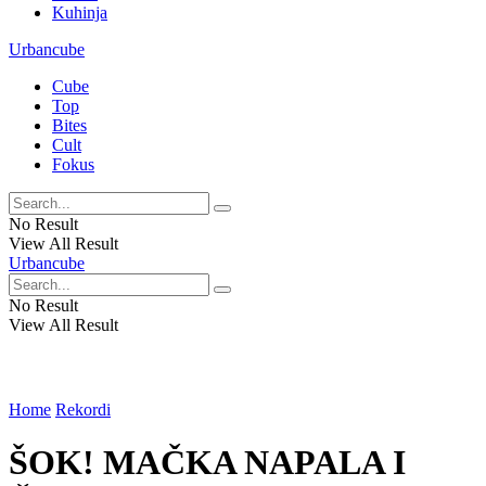
Kuhinja
Urbancube
Cube
Top
Bites
Cult
Fokus
No Result
View All Result
Urbancube
No Result
View All Result
Home
Rekordi
ŠOK! MAČKA NAPALA I