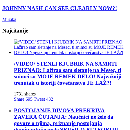
JOHNNY NASH CAN SEE CLEARLY NOW?!
Muzika
Najčitanije
/VIDEO/ STENLI KJUBRIK NA SAMRTI
PRIZNAO: Lažirao sam sletanje na Mesec, ti
snimci su MOJE REMEK DELO! Najvažniji
trenutak u istoriji čovečanstva JE LAŽ?!
1731 shares
Share
695
Tweet
432
POSTOJANJE DIVOVA PREKRIVA
ZAVERA ĆUTANJA: Naučnici ne žele da
govore o njima, priznanje postojanja
dominantnije vrste SRUŠILO BI TEORIJU