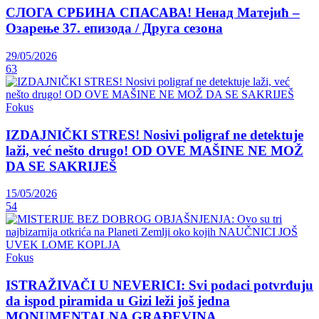
СЛОГА СРБИНА СПАСАВА! Ненад Матејић –
Oзарење 37. епизода / Друга сезона
29/05/2026
63
Fokus
IZDAJNIČKI STRES! Nosivi poligraf ne detektuje
laži, već nešto drugo! OD OVE MAŠINE NE MOŽ
DA SE SAKRIJEŠ
15/05/2026
54
Fokus
ISTRAŽIVAČI U NEVERICI: Svi podaci potvrđuju
da ispod piramida u Gizi leži još jedna
MONUMENTALNA GRAĐEVINA