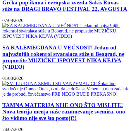
Grčka pop ikona i evropska zvezda Sakis Ruvas
stiže na DRAGI BRAVO FESTIVAL 22. AVGUSTA
07/08/2026
SA KALEMEGDANA U VEČNOST! Jedan od
najvažnijih rokenrol stvaralaca stiže u Beograd, ne
propustite MUZIČKU ISPOVEST NIKA KEJVA
(VIDEO)
01/08/2026
TAMNA MATERIJA NIJE ONO ŠTO MISLITE!
Nova teorija menja naše razumevanje svemira, ono
što vidimo nije sve što postoji?!
24/07/2026