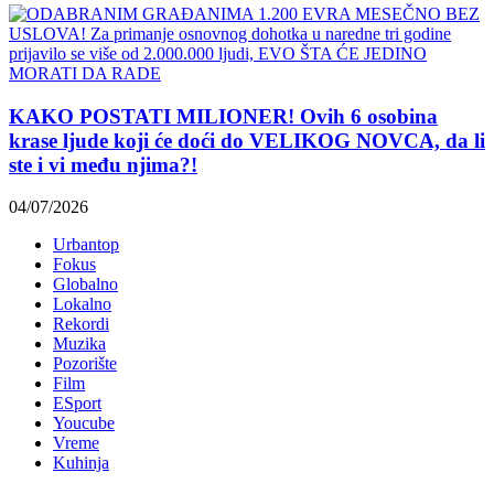
KAKO POSTATI MILIONER! Ovih 6 osobina
krase ljude koji će doći do VELIKOG NOVCA, da li
ste i vi među njima?!
04/07/2026
Urbantop
Fokus
Globalno
Lokalno
Rekordi
Muzika
Pozorište
Film
ESport
Youcube
Vreme
Kuhinja