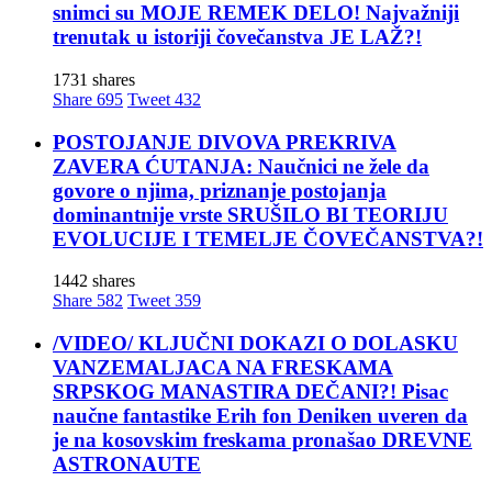
snimci su MOJE REMEK DELO! Najvažniji
trenutak u istoriji čovečanstva JE LAŽ?!
1731 shares
Share
695
Tweet
432
POSTOJANJE DIVOVA PREKRIVA
ZAVERA ĆUTANJA: Naučnici ne žele da
govore o njima, priznanje postojanja
dominantnije vrste SRUŠILO BI TEORIJU
EVOLUCIJE I TEMELJE ČOVEČANSTVA?!
1442 shares
Share
582
Tweet
359
/VIDEO/ KLJUČNI DOKAZI O DOLASKU
VANZEMALJACA NA FRESKAMA
SRPSKOG MANASTIRA DEČANI?! Pisac
naučne fantastike Erih fon Deniken uveren da
je na kosovskim freskama pronašao DREVNE
ASTRONAUTE