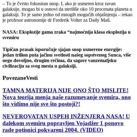
– To je čvrsto fokusiran snop. I, ako je usmeren kroz ravan
galaksije, mogao bi u osnovi da steriliše oko 10 procenata planeta u
galaksiji. To je samo jedno od mnogih mogućih objašnjenja – rekao
je profesor astronomije dr Frederik Volter za Daily Mail.
NASA: Eksplozije gama zraka “najmoćnija klasa eksplozija u
svemiru
Tipičan prasak isporučuje sjajan snop usmerene energije:
jedan trilion puta jačinu svetlosti našeg sopstvenog Sunca, više
nego dovoljno, drugim rečima, da sagore vanzemaljsku
civilizaciju sa svog mesta u galaksiji.
Povezane
Vesti
TAMNA MATERIJA NIJE ONO ŠTO MISLITE!
Nova teorija menja naše razumevanje svemira, ono
što vidimo nije sve što postoji?!
NEVEROVATAN USPEH INŽENJERA NASA! U
dalekom svemiru popravljen Vojadžer 1 ponovo
rade potisnici pokvareni 2004. (VIDEO)