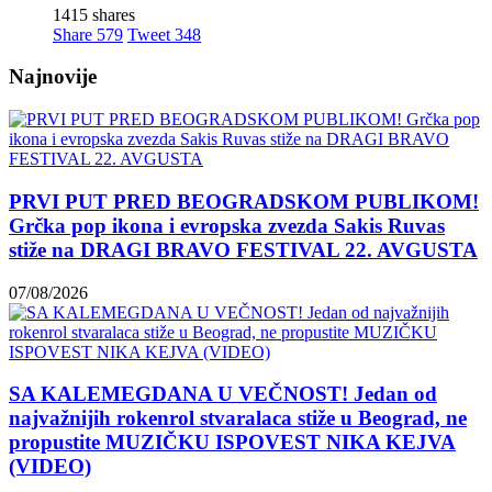
1415 shares
Share
579
Tweet
348
Najnovije
PRVI PUT PRED BEOGRADSKOM PUBLIKOM!
Grčka pop ikona i evropska zvezda Sakis Ruvas
stiže na DRAGI BRAVO FESTIVAL 22. AVGUSTA
07/08/2026
SA KALEMEGDANA U VEČNOST! Jedan od
najvažnijih rokenrol stvaralaca stiže u Beograd, ne
propustite MUZIČKU ISPOVEST NIKA KEJVA
(VIDEO)