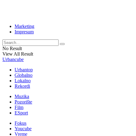
Marketing
Impresum
No Result
View All Result
Urbancube
Urbantop
Globalno
Lokalno
Rekordi
Muzika
Pozorište
Film
ESport
Fokus
Youcube
Vreme