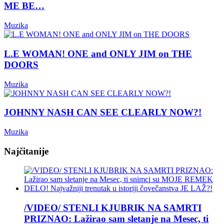
ME BE…
Muzika
L.E WOMAN! ONE and ONLY JIM on THE
DOORS
Muzika
JOHNNY NASH CAN SEE CLEARLY NOW?!
Muzika
Najčitanije
/VIDEO/ STENLI KJUBRIK NA SAMRTI
PRIZNAO: Lažirao sam sletanje na Mesec, ti