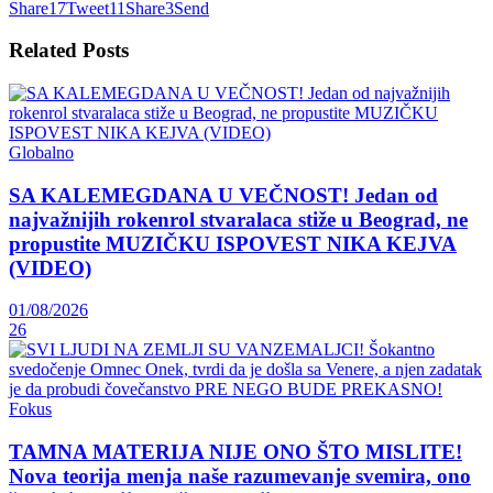
Share
17
Tweet
11
Share
3
Send
Related
Posts
Globalno
SA KALEMEGDANA U VEČNOST! Jedan od
najvažnijih rokenrol stvaralaca stiže u Beograd, ne
propustite MUZIČKU ISPOVEST NIKA KEJVA
(VIDEO)
01/08/2026
26
Fokus
TAMNA MATERIJA NIJE ONO ŠTO MISLITE!
Nova teorija menja naše razumevanje svemira, ono