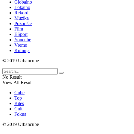
Globalno
Lokalno
Rekordi
Muzika
Pozorište
Film
ESport
Youcube
Vreme
Kuhinja
© 2019 Urbancube
No Result
View All Result
Cube
Top
Bites
Cult
Fokus
© 2019 Urbancube