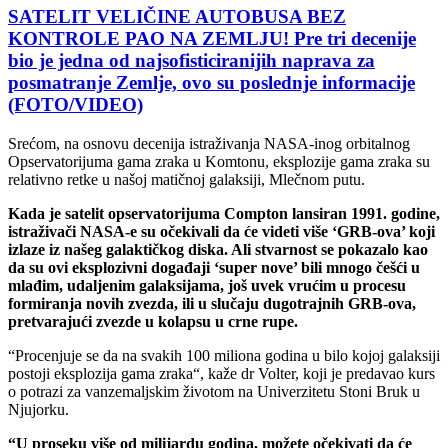
SATELIT VELIČINE AUTOBUSA BEZ
KONTROLE PAO NA ZEMLJU! Pre tri decenije
bio je jedna od najsofisticiranijih naprava za
posmatranje Zemlje, ovo su poslednje informacije
(FOTO/VIDEO)
Srećom, na osnovu decenija istraživanja NASA-inog orbitalnog
Opservatorijuma gama zraka u Komtonu, eksplozije gama zraka su
relativno retke u našoj matičnoj galaksiji, Mlečnom putu.
Kada je satelit opservatorijuma Compton lansiran 1991. godine,
istraživači NASA-e su očekivali da će videti više ‘GRB-ova’ koji
izlaze iz našeg galaktičkog diska. Ali stvarnost se pokazalo kao
da su ovi eksplozivni događaji ‘super nove’ bili mnogo češći u
mlađim, udaljenim galaksijama, još uvek vrućim u procesu
formiranja novih zvezda, ili u slučaju dugotrajnih GRB-ova,
pretvarajući zvezde u kolapsu u crne rupe.
“Procenjuje se da na svakih 100 miliona godina u bilo kojoj galaksiji
postoji eksplozija gama zraka“, kaže dr Volter, koji je predavao kurs
o potrazi za vanzemaljskim životom na Univerzitetu Stoni Bruk u
Njujorku.
“U proseku više od milijardu godina, možete očekivati da će