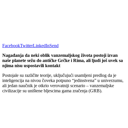
Facebook
Twitter
LinkedIn
Send
Nagađanja da neki oblik vanzemaljskog života postoji izvan
naše planete sežu do antičke Grčke i Rima, ali ljudi još uvek sa
njima nisu uspostavili kontakt
Postojale su različite teorije, uključujući usamljeni predlog da je
inteligencija na nivou čoveka potpuno “jedinstvena” u univerzumu,
ali jedan naučnik je otkrio verovatniji scenario – vanzemaljske
civilizacije su uništene bljescima gama zračenja (GRB).