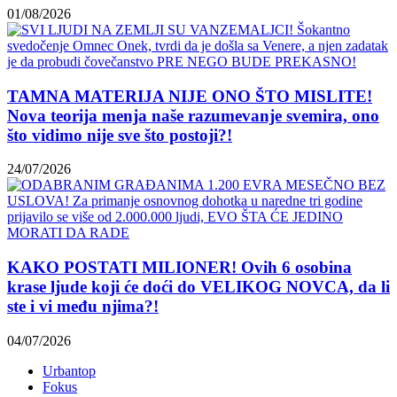
01/08/2026
TAMNA MATERIJA NIJE ONO ŠTO MISLITE!
Nova teorija menja naše razumevanje svemira, ono
što vidimo nije sve što postoji?!
24/07/2026
KAKO POSTATI MILIONER! Ovih 6 osobina
krase ljude koji će doći do VELIKOG NOVCA, da li
ste i vi među njima?!
04/07/2026
Urbantop
Fokus