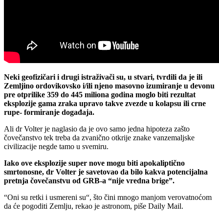
Neki geofizičari i drugi istraživači su, u stvari, tvrdili da je ili
Zemljino ordovikovsko i/ili njeno masovno izumiranje u devonu
pre otprilike 359 do 445 miliona godina moglo biti rezultat
eksplozije gama zraka upravo takve zvezde u kolapsu ili crne
rupe- formiranje događaja.
Ali dr Volter je naglasio da je ovo samo jedna hipoteza zašto
čovečanstvo tek treba da zvanično otkrije znake vanzemaljske
civilizacije negde tamo u svemiru.
Iako ove eksplozije super nove mogu biti apokaliptično
smrtonosne, dr Volter je savetovao da bilo kakva potencijalna
pretnja čovečanstvu od GRB-a “nije vredna brige”.
“Oni su retki i usmereni su“, što čini mnogo manjom verovatnoćom
da će pogoditi Zemlju, rekao je astronom, piše Daily Mail.