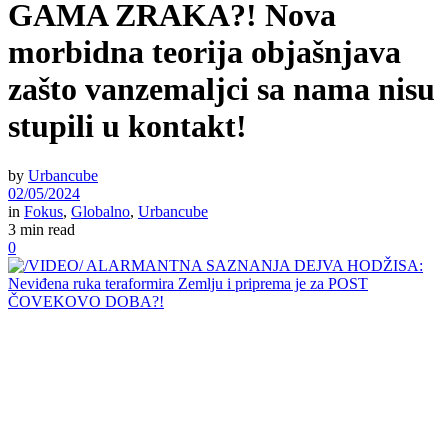
GAMA ZRAKA?! Nova
morbidna teorija objašnjava
zašto vanzemaljci sa nama nisu
stupili u kontakt!
by
Urbancube
02/05/2024
in
Fokus
,
Globalno
,
Urbancube
3 min read
0