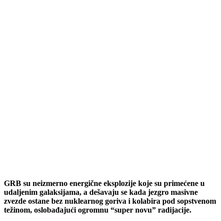
GRB su neizmerno energične eksplozije koje su primećene u
udaljenim galaksijama, a dešavaju se kada jezgro masivne
zvezde ostane bez nuklearnog goriva i kolabira pod sopstvenom
težinom, oslobađajući ogromnu “super novu” radijacije.