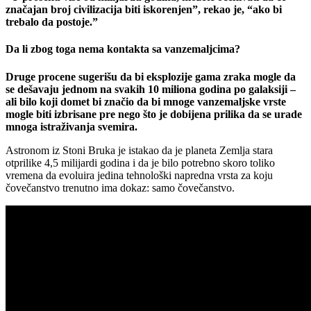
značajan broj civilizacija biti iskorenjen”, rekao je, “ako bi
trebalo da postoje.”
Da li zbog toga nema kontakta sa vanzemaljcima?
Druge procene sugerišu da bi eksplozije gama zraka mogle da
se dešavaju jednom na svakih 10 miliona godina po galaksiji –
ali bilo koji domet bi značio da bi mnoge vanzemaljske vrste
mogle biti izbrisane pre nego što je dobijena prilika da se urade
mnoga istraživanja svemira.
Astronom iz Stoni Bruka je istakao da je planeta Zemlja stara
otprilike 4,5 milijardi godina i da je bilo potrebno skoro toliko
vremena da evoluira jedina tehnološki napredna vrsta za koju
čovečanstvo trenutno ima dokaz: samo čovečanstvo.