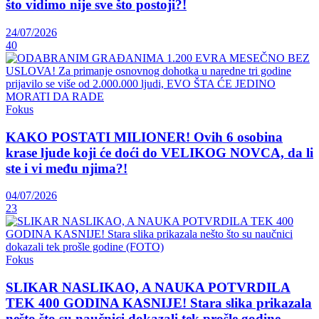
što vidimo nije sve što postoji?!
24/07/2026
40
Fokus
KAKO POSTATI MILIONER! Ovih 6 osobina
krase ljude koji će doći do VELIKOG NOVCA, da li
ste i vi među njima?!
04/07/2026
23
Fokus
SLIKAR NASLIKAO, A NAUKA POTVRDILA
TEK 400 GODINA KASNIJE! Stara slika prikazala
nešto što su naučnici dokazali tek prošle godine