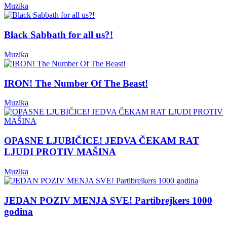
Muzika
Black Sabbath for all us?!
Muzika
IRON! The Number Of The Beast!
Muzika
OPASNE LJUBIČICE! JEDVA ČEKAM RAT
LJUDI PROTIV MAŠINA
Muzika
JEDAN POZIV MENJA SVE! Partibrejkers 1000
godina