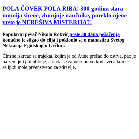
POLA ČOVEK POLA RIBA! 300 godina stara
mumija sirene, zbunjuje naučnike, poreklo njene
vrste je NEREŠIVA MISTERIJA?!
Popularni pevač Nikola Rokvić
posle 30 dana pešačenja
konačno je stigao do cilja i poklonio se u manastiru Svetog
Nektarija Eginskog u Grčkoj.
Čim se iskrcao sa trajekta, kojim je od Atine prešao do ostrva, pao je
na zemlju i poljubio je, a onda se zaputio pravo kod sveca kome
se ljudi mole prvenstveno za zdravlje.