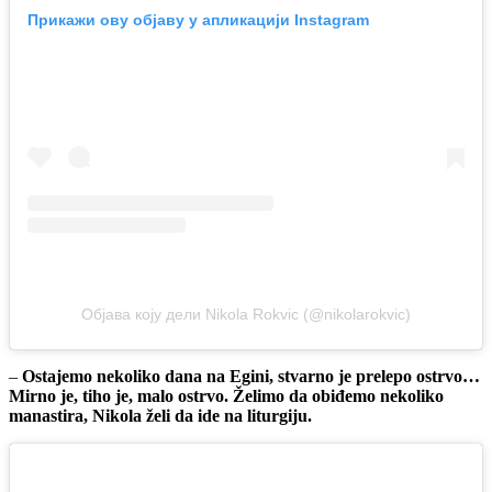
Прикажи ову објаву у апликацији Instagram
Објава коју дели Nikola Rokvic (@nikolarokvic)
–
Ostajemo nekoliko dana na Egini, stvarno je prelepo ostrvo…
Mirno je, tiho je, malo ostrvo. Želimo da obiđemo nekoliko
manastira, Nikola želi da ide na liturgiju.