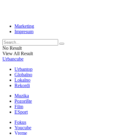
Marketing
Impresum
No Result
View All Result
Urbancube
Urbantop
Globalno
Lokalno
Rekordi
Muzika
Pozorište
Film
ESport
Fokus
Youcube
Vreme