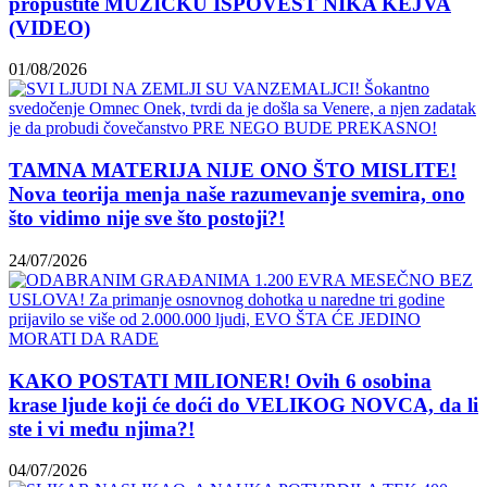
propustite MUZIČKU ISPOVEST NIKA KEJVA
(VIDEO)
01/08/2026
TAMNA MATERIJA NIJE ONO ŠTO MISLITE!
Nova teorija menja naše razumevanje svemira, ono
što vidimo nije sve što postoji?!
24/07/2026
KAKO POSTATI MILIONER! Ovih 6 osobina
krase ljude koji će doći do VELIKOG NOVCA, da li
ste i vi među njima?!
04/07/2026