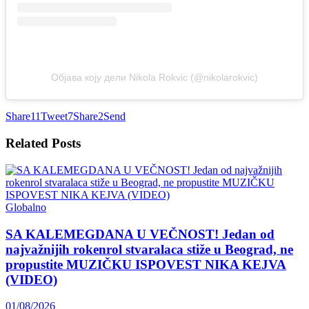
Објава коју дели Nikola Rokvic (@nikolarokvic)
Share
11
Tweet
7
Share
2
Send
Related
Posts
Globalno
SA KALEMEGDANA U VEČNOST! Jedan od
najvažnijih rokenrol stvaralaca stiže u Beograd, ne
propustite MUZIČKU ISPOVEST NIKA KEJVA
(VIDEO)
01/08/2026