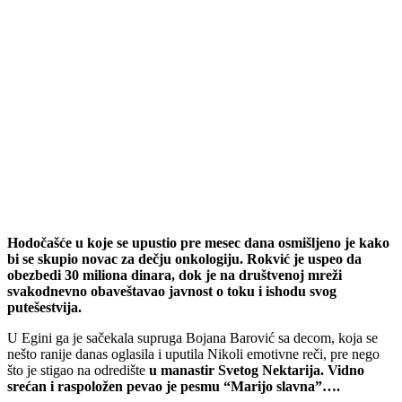
Hodočašće u koje se upustio pre mesec dana osmišljeno je kako
bi se skupio novac za dečju onkologiju. Rokvić je uspeo da
obezbedi 30 miliona dinara, dok je na društvenoj mreži
svakodnevno obaveštavao javnost o toku i ishodu svog
putešestvija.
U Egini ga je sačekala supruga Bojana Barović sa decom, koja se
nešto ranije danas oglasila i uputila Nikoli emotivne reči, pre nego
što je stigao na odredište
u manastir Svetog Nektarija.
Vidno
srećan i raspoložen pevao je pesmu “Marijo slavna”….