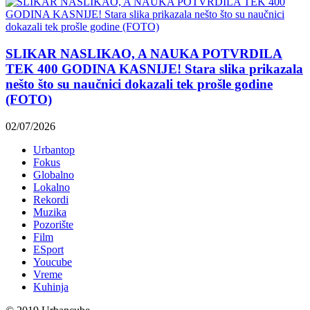
SLIKAR NASLIKAO, A NAUKA POTVRDILA
TEK 400 GODINA KASNIJE! Stara slika prikazala
nešto što su naučnici dokazali tek prošle godine
(FOTO)
02/07/2026
Urbantop
Fokus
Globalno
Lokalno
Rekordi
Muzika
Pozorište
Film
ESport
Youcube
Vreme
Kuhinja