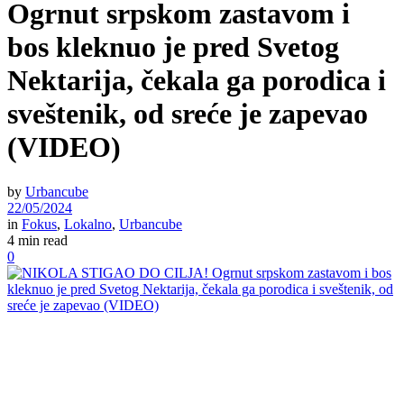
Ogrnut srpskom zastavom i
bos kleknuo je pred Svetog
Nektarija, čekala ga porodica i
sveštenik, od sreće je zapevao
(VIDEO)
by
Urbancube
22/05/2024
in
Fokus
,
Lokalno
,
Urbancube
4 min read
0