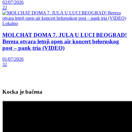
02/07/2026
22
Lokalno
MOLCHAT DOMA 7. JULA U LUCI BEOGRAD!
Bereza otvara letnji open air koncert beloruskog
post – pank tria (VIDEO)
01/07/2026
32
Kocka je bačena