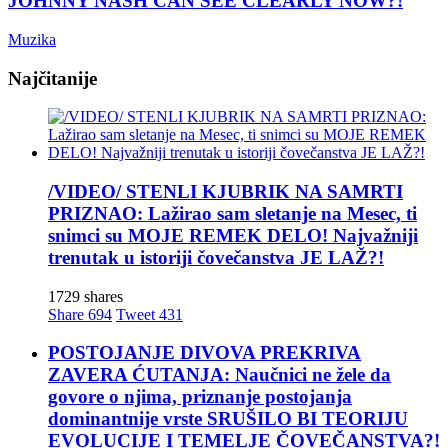
JOHNNY NASH CAN SEE CLEARLY NOW?!
Muzika
Najčitanije
/VIDEO/ STENLI KJUBRIK NA SAMRTI
PRIZNAO: Lažirao sam sletanje na Mesec, ti
snimci su MOJE REMEK DELO! Najvažniji
trenutak u istoriji čovečanstva JE LAŽ?!
1729 shares
Share
694
Tweet
431
POSTOJANJE DIVOVA PREKRIVA
ZAVERA ĆUTANJA: Naučnici ne žele da
govore o njima, priznanje postojanja
dominantnije vrste SRUŠILO BI TEORIJU
EVOLUCIJE I TEMELJE ČOVEČANSTVA?!