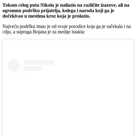
Tokom celog puta Nikola je nailazio na različite izazove, ali na
ogromnu podršku prijatelja, kolega i naroda koji ga je
dočekivao u mestima kroz koja je prolazio.
Najveću podršku imao je od svoje porodice koja ga je sačekala i na
cilju, a supruga Bojana je za medije istakla: