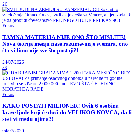
26
Fokus
TAMNA MATERIJA NIJE ONO ŠTO MISLITE!
Nova teorija menja naše razumevanje svemira, ono
što vidimo nije sve što postoji?!
24/07/2026
39
Fokus
KAKO POSTATI MILIONER! Ovih 6 osobina
krase ljude koji će doći do VELIKOG NOVCA, da li
ste i vi među njima?!
04/07/2026