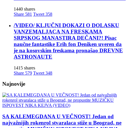
1440 shares
Share
581
Tweet
358
/VIDEO/ KLJUČNI DOKAZI O DOLASKU
VANZEMALJACA NA FRESKAMA
SRPSKOG MANASTIRA DEČANI?! Pisac
naučne fantastike Erih fon Deniken uveren da
je na kosovskim freskama pronašao DREVNE
ASTRONAUTE
1415 shares
Share
579
Tweet
348
Najnovije
SA KALEMEGDANA U VEČNOST! Jedan od
najvažnijih rokenrol stvaralaca stiže u Beograd, ne