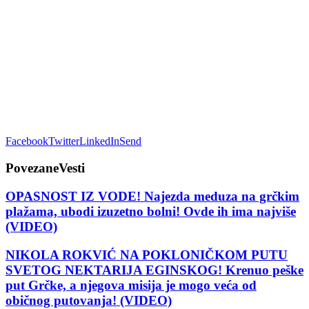
Facebook
Twitter
LinkedIn
Send
Povezane
Vesti
OPASNOST IZ VODE! Najezda meduza na grčkim
plažama, ubodi izuzetno bolni! Ovde ih ima najviše
(VIDEO)
NIKOLA ROKVIĆ NA POKLONIČKOM PUTU
SVETOG NEKTARIJA EGINSKOG! Krenuo peške
put Grčke, a njegova misija je mogo veća od
običnog putovanja! (VIDEO)