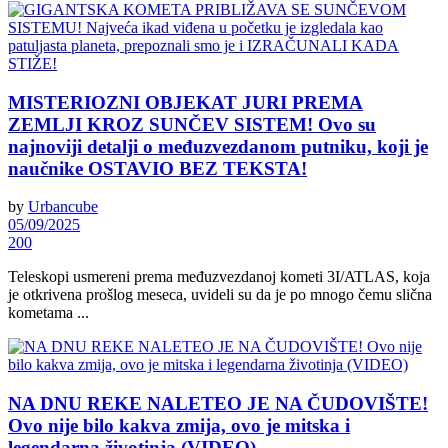
MISTERIOZNI OBJEKAT JURI PREMA
ZEMLJI KROZ SUNČEV SISTEM! Ovo su
najnoviji detalji o međuzvezdanom putniku, koji je
naučnike OSTAVIO BEZ TEKSTA!
by
Urbancube
05/09/2025
200
Teleskopi usmereni prema međuzvezdanoj kometi 3I/ATLAS, koja
je otkrivena prošlog meseca, uvideli su da je po mnogo čemu slična
kometama ...
NA DNU REKE NALETEO JE NA ČUDOVIŠTE!
Ovo nije bilo kakva zmija, ovo je mitska i
legendarna životinja (VIDEO)