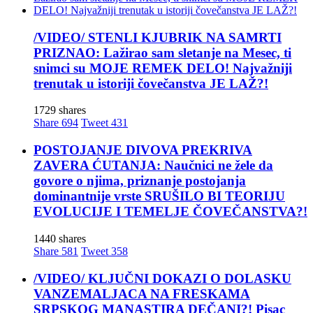
NEOČEKIVANA
SILA
/VIDEO/ STENLI KJUBRIK NA SAMRTI
Devojka
PRIZNAO: Lažirao sam sletanje na Mesec, ti
iz
snimci su MOJE REMEK DELO! Najvažniji
drugog
trenutak u istoriji čovečanstva JE LAŽ?!
sveta!
1729 shares
Muzika
Share
694
Tweet
431
POSTOJANJE DIVOVA PREKRIVA
ZAVERA ĆUTANJA: Naučnici ne žele da
VRANE
govore o njima, priznanje postojanja
KAMENE
dominantnije vrste SRUŠILO BI TEORIJU
BALKANSKE
EVOLUCIJE I TEMELJE ČOVEČANSTVA?!
Muzika
1440 shares
Share
581
Tweet
358
/VIDEO/ KLJUČNI DOKAZI O DOLASKU
VANZEMALJACA NA FRESKAMA
SRPSKOG MANASTIRA DEČANI?! Pisac