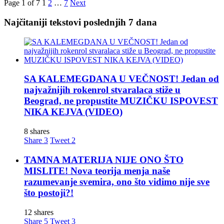
Page 1 of 7
1
2
…
7
Next
Najčitaniji tekstovi poslednjih 7 dana
SA KALEMEGDANA U VEČNOST! Jedan od
najvažnijih rokenrol stvaralaca stiže u
Beograd, ne propustite MUZIČKU ISPOVEST
NIKA KEJVA (VIDEO)
8 shares
Share
3
Tweet
2
TAMNA MATERIJA NIJE ONO ŠTO
MISLITE! Nova teorija menja naše
razumevanje svemira, ono što vidimo nije sve
što postoji?!
12 shares
Share
5
Tweet
3