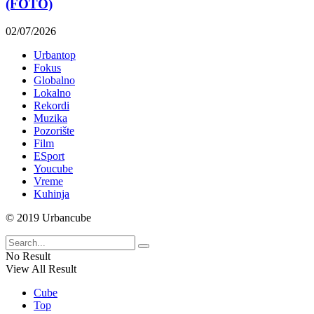
(FOTO)
The
Number
02/07/2026
Of
Urbantop
The
Fokus
Beast!
Globalno
Lokalno
Muzika
Rekordi
Muzika
Pozorište
Film
ESport
Youcube
Vreme
Kuhinja
© 2019 Urbancube
OPASNE
LJUBIČICE!
JEDVA
No Result
ČEKAM
View All Result
RAT
Cube
LJUDI
Top
PROTIV