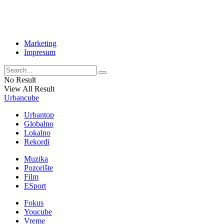
Marketing
Impresum
No Result
View All Result
Urbancube
Urbantop
Globalno
Lokalno
Rekordi
Muzika
Pozorište
Film
ESport
Fokus
Youcube
Vreme