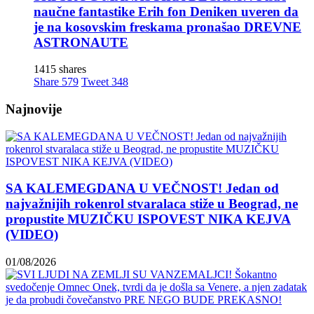
naučne fantastike Erih fon Deniken uveren da
je na kosovskim freskama pronašao DREVNE
ASTRONAUTE
SLUŠAJ
VAMO!
1415 shares
Đorđe
Share
579
Tweet
348
je
Zajeban
Najnovije
okrutan
kurvin
sin!
Lokalno
SA KALEMEGDANA U VEČNOST! Jedan od
najvažnijih rokenrol stvaralaca stiže u Beograd, ne
propustite MUZIČKU ISPOVEST NIKA KEJVA
(VIDEO)
KAL!
01/08/2026
ROMALE
CAVALE
I