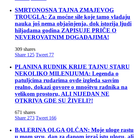
SMRTONOSNA TAJNA ZMAJEVOG
TROUGLA: Za moćne sile koje tamo vladaju
nauka još nema objašnjenja, dok istorija ljudi
hiljadama godina ZAPISUJE PRIČE O
NEVEROVATNIM DOGAĐAJIMA!
309 shares
Share
125
Tweet
77
PLANINA RUDNIK KRIJE TAJNU STARU
NEKOLIKO MILENIJUMA: Legenda o
patuljcima rudarima ovde izgleda sasvim
realno, dokazi govore o mnoštvu radnika na
velikom prostoru, ALI NIJEDAN NE
OTKRIVA GDE SU ŽIVELI?!
671 shares
Share
273
Tweet
166
BALERINA OLGA OLĆAN: Moje uloge rastu
u mom srcu, dan za danom igraš istu ulogu, ali