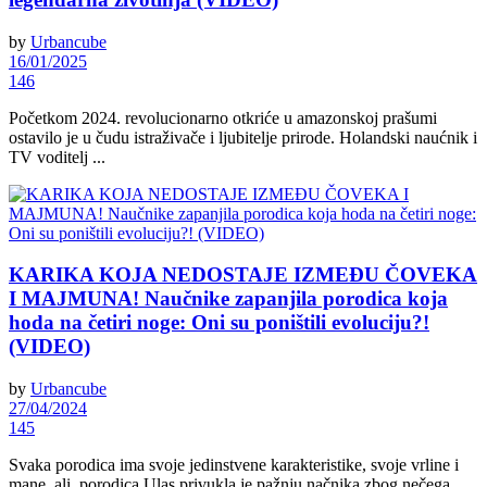
by
Urbancube
16/01/2025
146
Početkom 2024. revolucionarno otkriće u amazonskoj prašumi
ostavilo je u čudu istraživače i ljubitelje prirode. Holandski naućnik i
TV voditelj ...
KARIKA KOJA NEDOSTAJE IZMEĐU ČOVEKA
I MAJMUNA! Naučnike zapanjila porodica koja
hoda na četiri noge: Oni su poništili evoluciju?!
(VIDEO)
by
Urbancube
27/04/2024
145
Svaka porodica ima svoje jedinstvene karakteristike, svoje vrline i
mane, ali porodica Ulas privukla je pažnju načnika zbog nečega