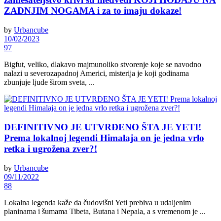
ZADNJIM NOGAMA i za to imaju dokaze!
by
Urbancube
10/02/2023
97
Bigfut, veliko, dlakavo majmunoliko stvorenje koje se navodno
nalazi u severozapadnoj Americi, misterija je koji godinama
zbunjuje ljude širom sveta, ...
DEFINITIVNO JE UTVRĐENO ŠTA JE YETI!
Prema lokalnoj legendi Himalaja on je jedna vrlo
retka i ugrožena zver?!
by
Urbancube
09/11/2022
88
Lokalna legenda kaže da čudovišni Yeti prebiva u udaljenim
planinama i šumama Tibeta, Butana i Nepala, a s vremenom je ...