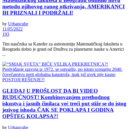
Matematičkog fakuteta u Beogradu osmislio novu
metodu njihovog ranog otkrivanja, AMERIKANCI
IH PRIZNALI I PODRŽALI!
by
Urbancube
11/05/2022
193
Tim naučnika sa Katedre za astronomiju Matematičkog fakulteta u
Beogradu dobio je grant od Društva za planetarne nauke u Americi
...
GLEDAJ U PROŠLOST DA BI VIDEO
BUDUĆNOST! Kombinovanjem prethodnog
iskustva i jasnih činilaca već treći put stiže se do istog
jezivog ishoda ČAK SE POKLAPA I GODINA
OPŠTEG KOLAPSA?!
by
Urbancube