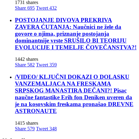
1731 shares
Share
695
Tweet
432
POSTOJANJE DIVOVA PREKRIVA
ZAVERA ĆUTANJA: Naučnici ne žele da
govore o njima, priznanje postojanja
dominantnije vrste SRUŠILO BI TEORIJU
EVOLUCIJE I TEMELJE ČOVEČANSTVA?!
1442 shares
Share
582
Tweet
359
/VIDEO/ KLJUČNI DOKAZI O DOLASKU
VANZEMALJACA NA FRESKAMA
SRPSKOG MANASTIRA DEČANI?! Pisac
naučne fantastike Erih fon Deniken uveren da
je na kosovskim freskama pronašao DREVNE
ASTRONAUTE
1415 shares
Share
579
Tweet
348