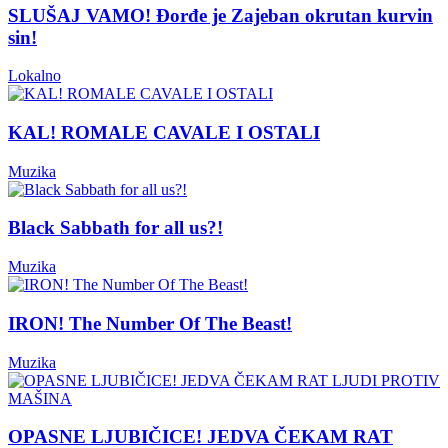
SLUŠAJ VAMO! Đorđe je Zajeban okrutan kurvin
sin!
Lokalno
KAL! ROMALE CAVALE I OSTALI
Muzika
Black Sabbath for all us?!
Muzika
IRON! The Number Of The Beast!
Muzika
OPASNE LJUBIČICE! JEDVA ČEKAM RAT