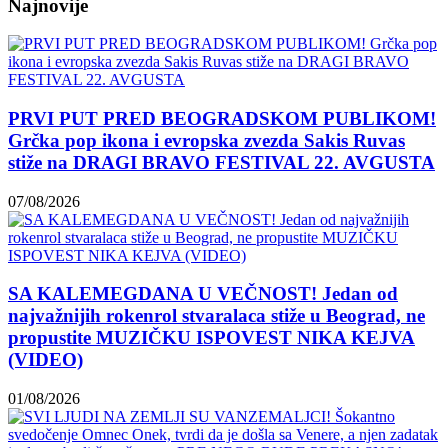
Najnovije
PRVI PUT PRED BEOGRADSKOM PUBLIKOM!
Grčka pop ikona i evropska zvezda Sakis Ruvas
stiže na DRAGI BRAVO FESTIVAL 22. AVGUSTA
07/08/2026
SA KALEMEGDANA U VEČNOST! Jedan od
najvažnijih rokenrol stvaralaca stiže u Beograd, ne
propustite MUZIČKU ISPOVEST NIKA KEJVA
(VIDEO)
01/08/2026