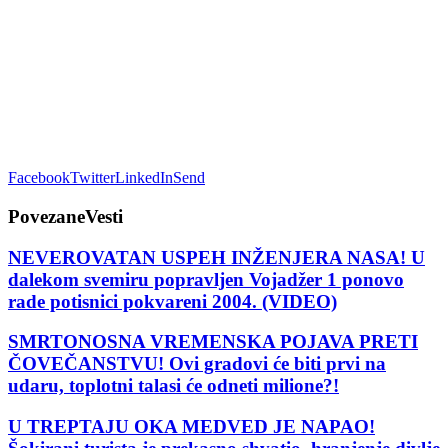
Facebook
Twitter
LinkedIn
Send
Povezane
Vesti
NEVEROVATAN USPEH INŽENJERA NASA! U
dalekom svemiru popravljen Vojadžer 1 ponovo
rade potisnici pokvareni 2004. (VIDEO)
SMRTONOSNA VREMENSKA POJAVA PRETI
ČOVEČANSTVU! Ovi gradovi će biti prvi na
udaru, toplotni talasi će odneti milione?!
U TREPTAJU OKA MEDVED JE NAPAO!