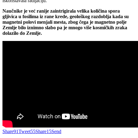
iskorištavala radijaciju.
Naučnike je već ranije zaintrigirala velika količina spora
gljivica u fosilima iz rane krede, geološkog razdoblja kada su
magnetni polovi menjali mesta, zbog čega je magnetno polje
Zemlje bilo iznimno slabo pa je mnogo više kosmičkih zraka
dolazilo do Zemlje.
Share
91
Tweet
55
Share
15
Send