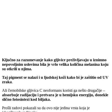
Ključno za razumevanje kako gljivice preživljavaju u iznimno
nepovoljnim uslovima bila je vrlo velika količina melanina koju
su otkrili u njima.
Taj pigment se nalazi i u ljudskoj koži kako bi je zaštitio od UV
zraka
.
Ali černobilske gljivica C neoformans koristi ga nešto drugačije –
absorbuje radijaciju i pretvara je u hemijsku energiju, donekle
slično fotosintezi kod biljaka.
Prošli radovi pokazali su da ovo nije jedina vrsta koja je