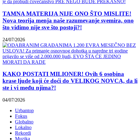
TAMNA MATERIJA NIJE ONO ŠTO MISLITE!
Nova teorija menja naše razumevanje svemira, ono
što vidimo nije sve što postoji?!
24/07/2026
KAKO POSTATI MILIONER! Ovih 6 osobina
krase ljude koji će doći do VELIKOG NOVCA, da li
ste i vi među njima?!
04/07/2026
Urbantop
Fokus
Globalno
Lokalno
Rekordi
Muzika