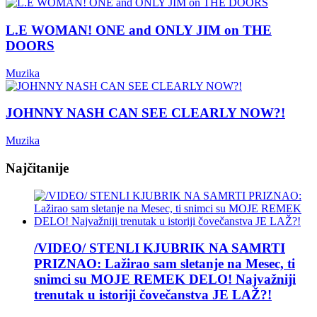
L.E WOMAN! ONE and ONLY JIM on THE
DOORS
Muzika
JOHNNY NASH CAN SEE CLEARLY NOW?!
Muzika
Najčitanije
/VIDEO/ STENLI KJUBRIK NA SAMRTI
PRIZNAO: Lažirao sam sletanje na Mesec, ti
snimci su MOJE REMEK DELO! Najvažniji
trenutak u istoriji čovečanstva JE LAŽ?!