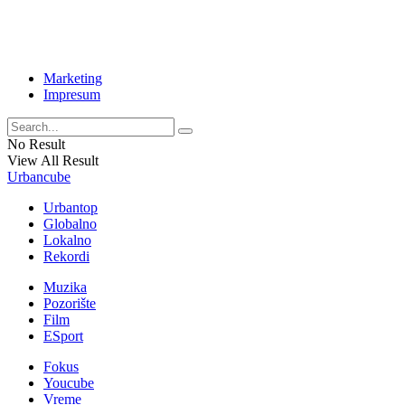
Marketing
Impresum
No Result
View All Result
Urbancube
Urbantop
Globalno
Lokalno
Rekordi
Muzika
Pozorište
Film
ESport
Fokus
Youcube
Vreme