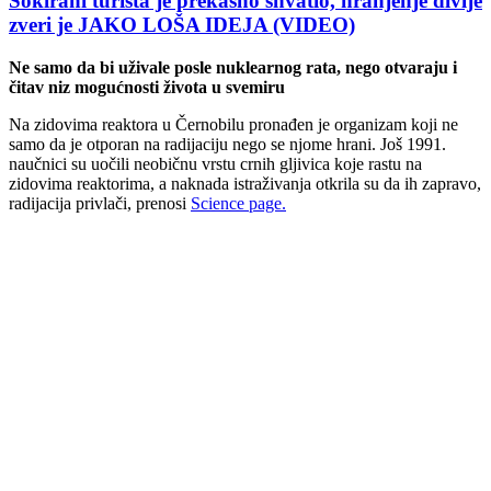
Šokirani turista je prekasno shvatio, hranjenje divlje
zveri je JAKO LOŠA IDEJA (VIDEO)
Ne samo da bi uživale posle nuklearnog rata, nego otvaraju i
čitav niz mogućnosti života u svemiru
Na zidovima reaktora u Černobilu pronađen je organizam koji ne
samo da je otporan na radijaciju nego se njome hrani. Još 1991.
naučnici su uočili neobičnu vrstu crnih gljivica koje rastu na
zidovima reaktorima, a naknada istraživanja otkrila su da ih zapravo,
radijacija privlači, prenosi
Science page.