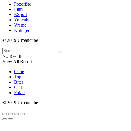
Pozorište
Film
ESport
Youcube
Vreme
Kuhinja
© 2019 Urbancube
No Result
View All Result
Cube
Top
Bites
Cult
Fokus
© 2019 Urbancube