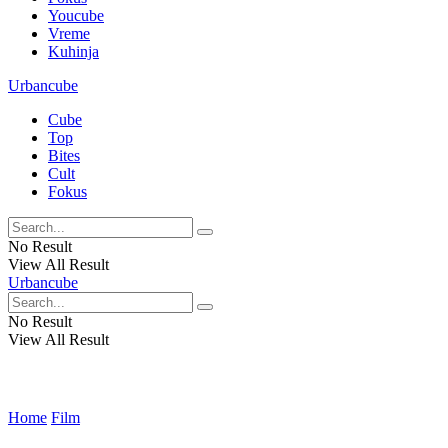
Youcube
Vreme
Kuhinja
Urbancube
Cube
Top
Bites
Cult
Fokus
No Result
View All Result
Urbancube
No Result
View All Result
Home
Film