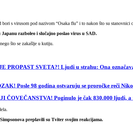
 bori s virusom pod nazivom “Osaka flu” i to nakon što su stanovnici o
u Japanu razboleo i slučajno poslao virus u SAD.
go što se zakašlje u kutiju.
T SVETA?! Ljudi u strahu: Ona označava dolazak
le 98 godina ostvaruju se proročke reči Nikole
EČANSTVA! Poginulo je čak 830.000 ljudi, a njih
lela.
 Simpsonova preplavili su Tviter svojim reakcijama.