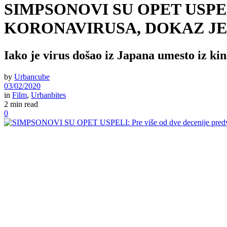
SIMPSONOVI SU OPET USPELI: 
KORONAVIRUSA, DOKAZ JE O
Iako je virus došao iz Japana umesto iz k
by
Urbancube
03/02/2020
in
Film
,
Urbanbites
2 min read
0