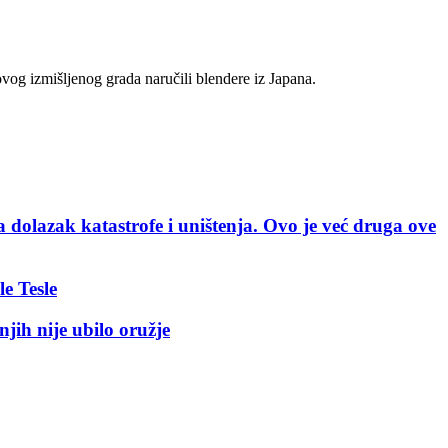
vog izmišljenog grada naručili blendere iz Japana.
 katastrofe i uništenja. Ovo je već druga ove
 Tesle
 nije ubilo oružje