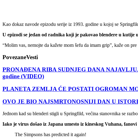
Kao dokaz navode epizodu serije iz 1993. godine u kojoj se Springfild
U epizodi se jedan od radnika koji je pakovao blendere u kutije 
“Molim vas, nemojte da kažete mom šefu da imam grip”, kaže on pre ne
Povezane
Vesti
PRONAĐENA RIBA SUDNJEG DANA NAJAVLJUJE PROPAS
godine (VIDEO)
PLANETA ZEMLJA ĆE POSTATI OGROMAN MOZAK! Pos
OVO JE BIO NAJSMRTONOSNIJI DAN U ISTORIJI ČOV
Jednom kad su blenderi stigli u Springfild, većina stanovnika se razbo
Iako je virus došao iz Japana umesto iz kineskog Vuhana, fanovi
The Simpsons has predicted it again!