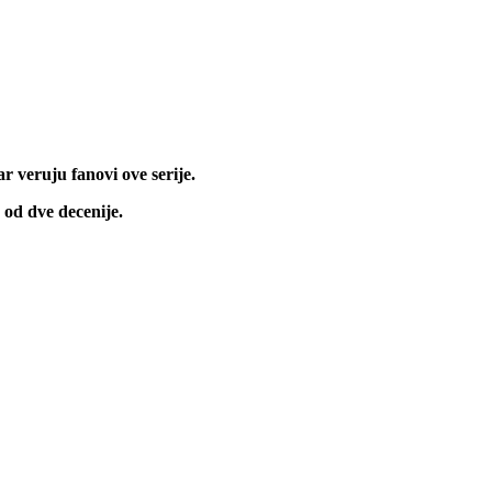
r veruju fanovi ove serije.
 od dve decenije.