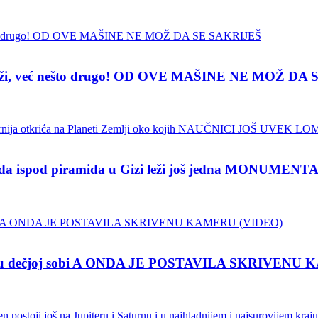
 laži, već nešto drugo! OD OVE MAŠINE NE MOŽ DA
 da ispod piramida u Gizi leži još jedna MONUM
ma u dečjoj sobi A ONDA JE POSTAVILA SKRIVEN