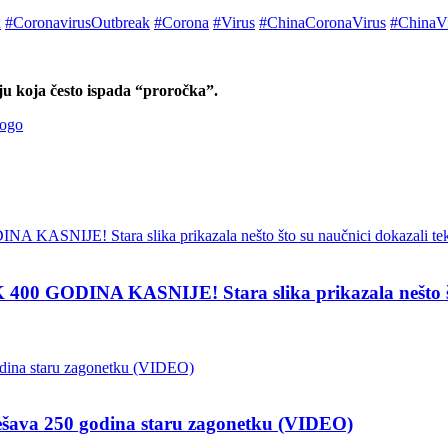
n
#CoronavirusOutbreak
#Corona
#Virus
#ChinaCoronaVirus
#ChinaV
ju koja često ispada “proročka”.
ogo
INA KASNIJE! Stara slika prikazala nešto što su
 250 godina staru zagonetku (VIDEO)