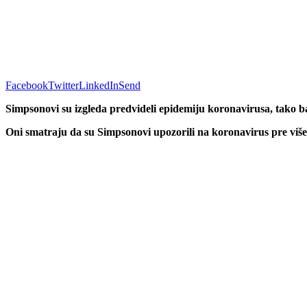
Facebook
Twitter
LinkedIn
Send
Simpsonovi su izgleda predvideli epidemiju koronavirusa, tako ba
Oni smatraju da su Simpsonovi upozorili na koronavirus pre više