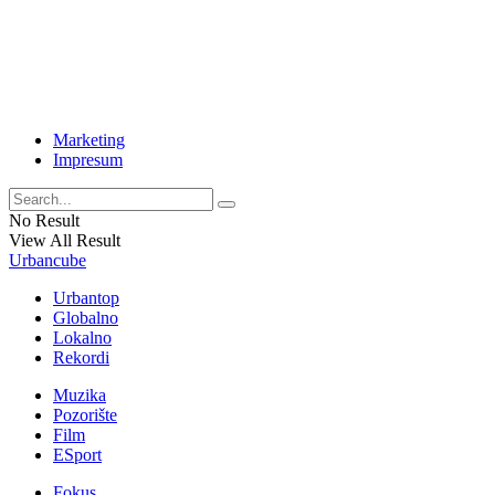
Marketing
Impresum
No Result
View All Result
Urbancube
Urbantop
Globalno
Lokalno
Rekordi
Muzika
Pozorište
Film
ESport
Fokus