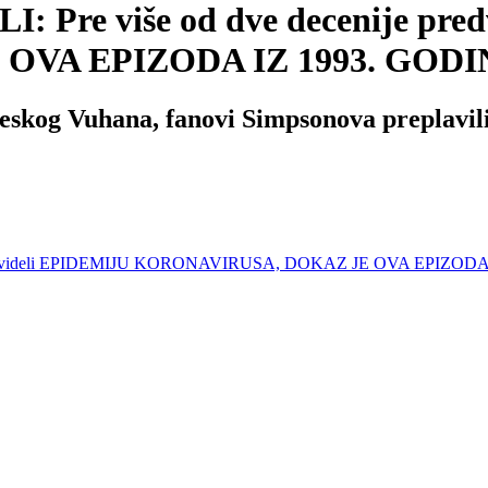
Pre više od dve decenije pre
VA EPIZODA IZ 1993. GODI
ineskog Vuhana, fanovi Simpsonova preplavil