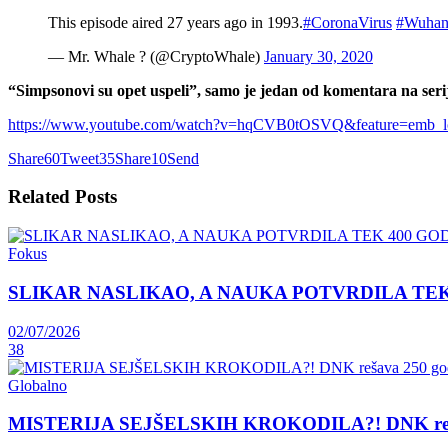
This episode aired 27 years ago in 1993.
#CoronaVirus
#Wuha
— Mr. Whale ? (@CryptoWhale)
January 30, 2020
“Simpsonovi su opet uspeli”, samo je jedan od komentara na seri
https://www.youtube.com/watch?v=hqCVB0tOSVQ&feature=emb_l
Share
60
Tweet
35
Share
10
Send
Related
Posts
Fokus
SLIKAR NASLIKAO, A NAUKA POTVRDILA TEK 400 GOD
02/07/2026
38
Globalno
MISTERIJA SEJŠELSKIH KROKODILA?! DNK rešava