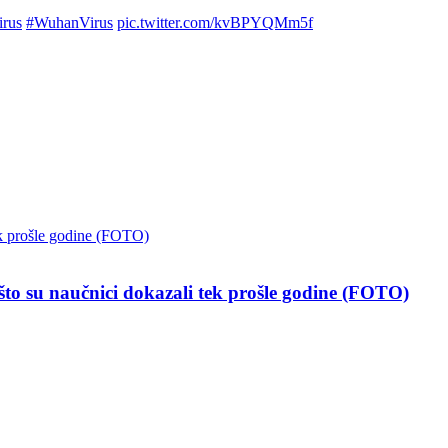
irus
#WuhanVirus
pic.twitter.com/kvBPYQMm5f
 naučnici dokazali tek prošle godine (FOTO)