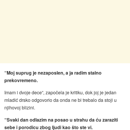
“Moj suprug je nezaposlen, a ja radim stalno
prekovremeno.
Imam i dvoje dece”, započela je kritiku, dok joj je jedan
mladić drsko odgovorio da onda ne bi trebalo da stoji u
njihovoj blizini.
“Svaki dan odlazim na posao u strahu da ću zaraziti
sebe i porodicu zbog ljudi kao što ste vi.