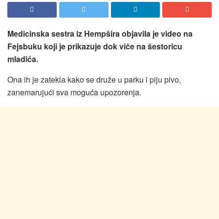
Medicinska sestra iz Hempšira objavila je video na
Fejsbuku koji je prikazuje dok viče na šestoricu
mladića.
Ona ih je zatekla kako se druže u parku i piju pivo,
zanemarujući sva moguća upozorenja.