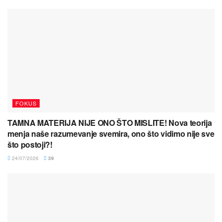
FOKUS
TAMNA MATERIJA NIJE ONO ŠTO MISLITE! Nova teorija
menja naše razumevanje svemira, ono što vidimo nije sve
što postoji?!
24/07/2026
39