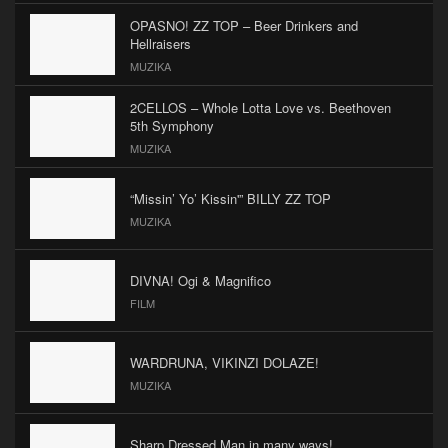
OPASNO! ZZ TOP – Beer Drinkers and
Hellraisers
MUZIKA
2CELLOS – Whole Lotta Love vs. Beethoven
5th Symphony
MUZIKA
“Missin’ Yo’ Kissin'” BILLY ZZ TOP
MUZIKA
DIVNA! Ogi & Magnifico
FILM
WARDRUNA, VIKINZI DOLAZE!
MUZIKA
Sharp Dressed Man in many ways!