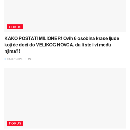
FOKUS
KAKO POSTATI MILIONER! Ovih 6 osobina krase ljude
koji će doći do VELIKOG NOVCA, da li ste i vi među
njima?!
04/07/2026
22
FOKUS