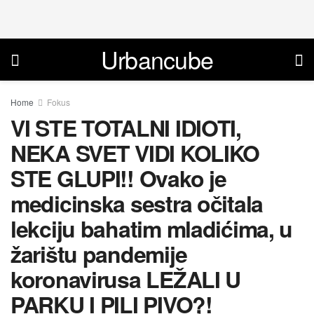
Urbancube
Home
Fokus
VI STE TOTALNI IDIOTI,
NEKA SVET VIDI KOLIKO
STE GLUPI!! Ovako je
medicinska sestra očitala
lekciju bahatim mladićima, u
žarištu pandemije
koronavirusa LEŽALI U
PARKU I PILI PIVO?!