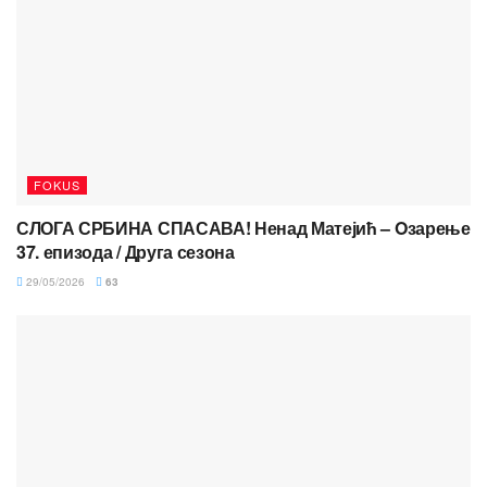
FOKUS
СЛОГА СРБИНА СПАСАВА! Ненад Матејић – Oзарење
37. епизода / Друга сезона
29/05/2026
63