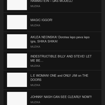
RAMMSTEIN – DAS MODELL!
MUZIKA
MAGIC IGGOR!
MUZIKA
AKLEA NEONSKA! Dorotea lepo peva lepo
igra, SHIKA SHIKA!
MUZIKA
INDESTRUCTIBLE BILLY AND STEVE! LET
ME BE…
MUZIKA
L.E WOMAN! ONE and ONLY JIM on THE
DOORS
MUZIKA
JOHNNY NASH CAN SEE CLEARLY NOW?!
MUZIKA