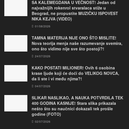
SA KALEMEGDANA U VEČNOST! Jedan od
najvažnijih rokenrol stvaralaca stiže u
Beograd, ne propustite MUZIČKU ISPOVEST
NIKA KEJVA (VIDEO)
01/08/2026
TAMNA MATERIJA NIJE ONO ŠTO MISLITE!
Nova teorija menja naše razumevanje svemira,
ono što vidimo nije sve što postoji?!
24/07/2026
KAKO POSTATI MILIONER! Ovih 6 osobina
krase ljude koji će doći do VELIKOG NOVCA,
da li ste i vi među njima?!
04/07/2026
SLIKAR NASLIKAO, A NAUKA POTVRDILA TEK
400 GODINA KASNIJE! Stara slika prikazala
nešto što su naučnici dokazali tek prošle
godine (FOTO)
02/07/2026