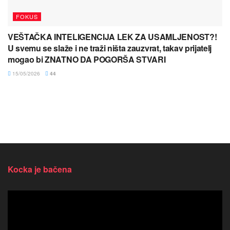
FOKUS
VEŠTAČKA INTELIGENCIJA LEK ZA USAMLJENOST?!
U svemu se slaže i ne traži ništa zauzvrat, takav prijatelj
mogao bi ZNATNO DA POGORŠA STVARI
15/05/2026
44
Kocka je bačena