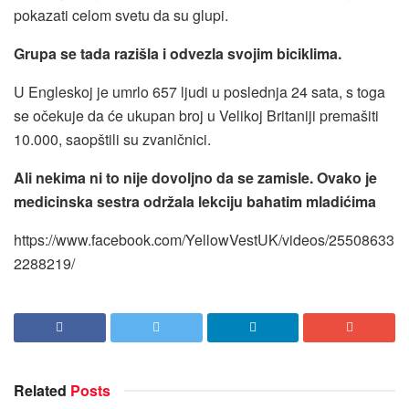
pokazati celom svetu da su glupi.
Grupa se tada razišla i odvezla svojim biciklima.
U Engleskoj je umrlo 657 ljudi u poslednja 24 sata, s toga
se očekuje da će ukupan broj u Velikoj Britaniji premašiti
10.000, saopštili su zvaničnici.
Ali nekima ni to nije dovoljno da se zamisle. Ovako je
medicinska sestra održala lekciju bahatim mladićima
https://www.facebook.com/YellowVestUK/videos/25508633
2288219/
Related
Posts