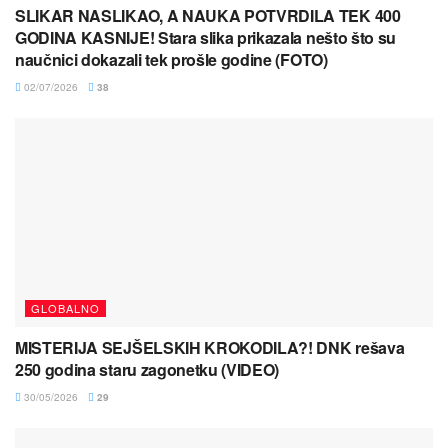
SLIKAR NASLIKAO, A NAUKA POTVRDILA TEK 400
GODINA KASNIJE! Stara slika prikazala nešto što su
naučnici dokazali tek prošle godine (FOTO)
02/07/2026
38
GLOBALNO
MISTERIJA SEJŠELSKIH KROKODILA?! DNK rešava
250 godina staru zagonetku (VIDEO)
30/05/2026
29