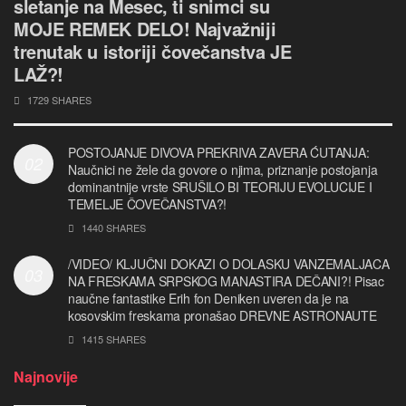
sletanje na Mesec, ti snimci su
MOJE REMEK DELO! Najvažniji
trenutak u istoriji čovečanstva JE
LAŽ?!
1729 SHARES
POSTOJANJE DIVOVA PREKRIVA ZAVERA ĆUTANJA:
Naučnici ne žele da govore o njima, priznanje postojanja
dominantnije vrste SRUŠILO BI TEORIJU EVOLUCIJE I
TEMELJE ČOVEČANSTVA?!
1440 SHARES
/VIDEO/ KLJUČNI DOKAZI O DOLASKU VANZEMALJACA
NA FRESKAMA SRPSKOG MANASTIRA DEČANI?! Pisac
naučne fantastike Erih fon Deniken uveren da je na
kosovskim freskama pronašao DREVNE ASTRONAUTE
1415 SHARES
Najnovije