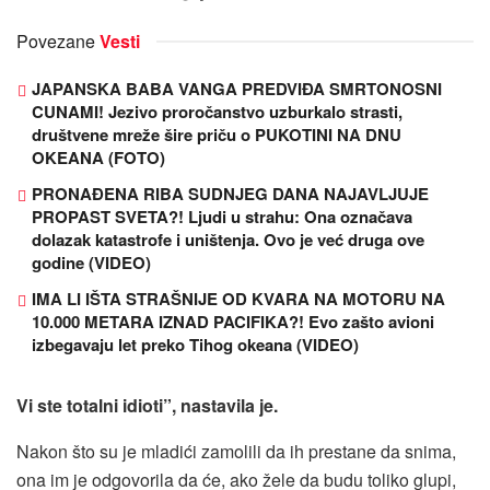
Povezane
Vesti
JAPANSKA BABA VANGA PREDVIĐA SMRTONOSNI
CUNAMI! Jezivo proročanstvo uzburkalo strasti,
društvene mreže šire priču o PUKOTINI NA DNU
OKEANA (FOTO)
PRONAĐENA RIBA SUDNJEG DANA NAJAVLJUJE
PROPAST SVETA?! Ljudi u strahu: Ona označava
dolazak katastrofe i uništenja. Ovo je već druga ove
godine (VIDEO)
IMA LI IŠTA STRAŠNIJE OD KVARA NA MOTORU NA
10.000 METARA IZNAD PACIFIKA?! Evo zašto avioni
izbegavaju let preko Tihog okeana (VIDEO)
Vi ste totalni idioti”, nastavila je.
Nakon što su je mladići zamolili da ih prestane da snima,
ona im je odgovorila da će, ako žele da budu toliko glupi,