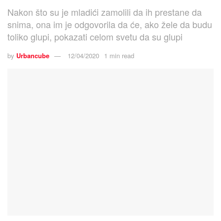
Nakon što su je mladići zamolili da ih prestane da
snima, ona im je odgovorila da će, ako žele da budu
toliko glupi, pokazati celom svetu da su glupi
by
Urbancube
12/04/2020
1 min read