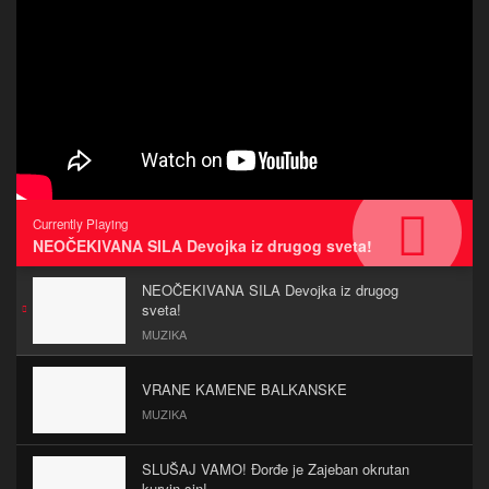
Currently Playing
NEOČEKIVANA SILA Devojka iz drugog sveta!
NEOČEKIVANA SILA Devojka iz drugog
sveta!
MUZIKA
VRANE KAMENE BALKANSKE
MUZIKA
SLUŠAJ VAMO! Đorđe je Zajeban okrutan
kurvin sin!