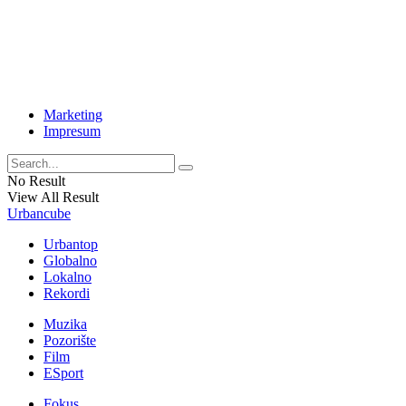
Marketing
Impresum
No Result
View All Result
Urbancube
Urbantop
Globalno
Lokalno
Rekordi
Muzika
Pozorište
Film
ESport
Fokus