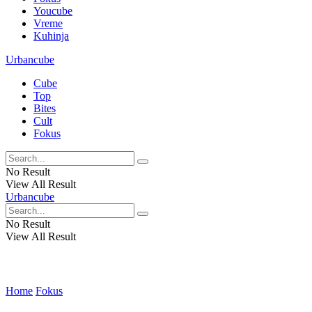
Youcube
Vreme
Kuhinja
Urbancube
Cube
Top
Bites
Cult
Fokus
No Result
View All Result
Urbancube
No Result
View All Result
Home
Fokus