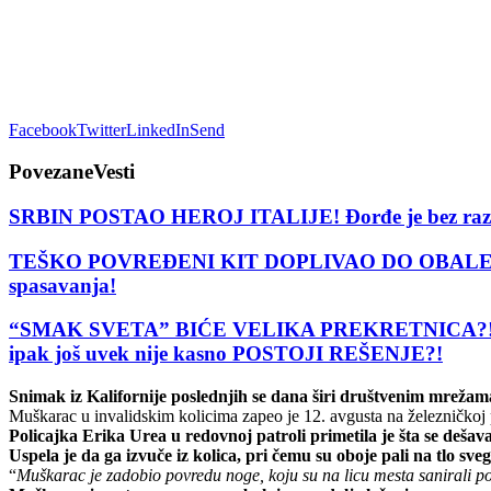
Facebook
Twitter
LinkedIn
Send
Povezane
Vesti
SRBIN POSTAO HEROJ ITALIJE! Đorđe je bez razmišl
TEŠKO POVREĐENI KIT DOPLIVAO DO OBALE TRAŽEĆ
spasavanja!
“SMAK SVETA” BIĆE VELIKA PREKRETNICA?! Predviđan
ipak još uvek nije kasno POSTOJI REŠENJE?!
Snimak iz Kalifornije poslednjih se dana širi društvenim mrežam
Muškarac u invalidskim kolicima zapeo je 12. avgusta na železničkoj 
Policajka Erika Urea u redovnoj patroli primetila je šta se deša
Uspela je da ga izvuče iz kolica, pri čemu su oboje pali na tlo sv
“
Muškarac je zadobio povredu noge, koju su na licu mesta sanirali p