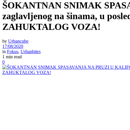
ŠOKANTNAN SNIMAK SPASAVAN
zaglavljenog na šinama, u pos
ZAHUKTALOG VOZA!
by
Urbancube
17/08/2020
in
Fokus
,
Urbanbites
1 min read
0