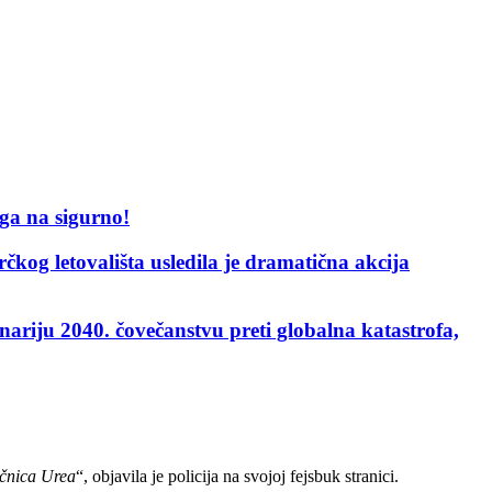
ga na sigurno!
ovališta usledila je dramatična akcija
ju 2040. čovečanstvu preti globalna katastrofa,
učnica Urea
“, objavila je policija na svojoj fejsbuk stranici.