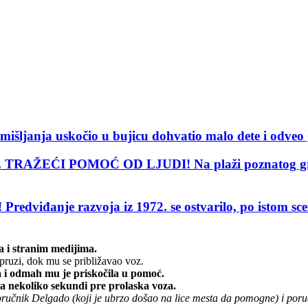
janja uskočio u bujicu dohvatio malo dete i odveo 
I POMOĆ OD LJUDI! Na plaži poznatog grčkog let
je razvoja iz 1972. se ostvarilo, po istom scenari
a i stranim medijima.
pruzi, dok mu se približavao voz.
va i odmah mu je priskočila u pomoć.
ega nekoliko sekundi pre prolaska voza.
oručnik Delgado (koji je ubrzo došao na lice mesta da pomogne) i por