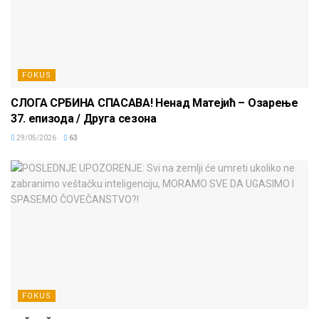
FOKUS
СЛОГА СРБИНА СПАСАВА! Ненад Матејић – Oзарење
37. епизода / Друга сезона
29/05/2026
63
FOKUS