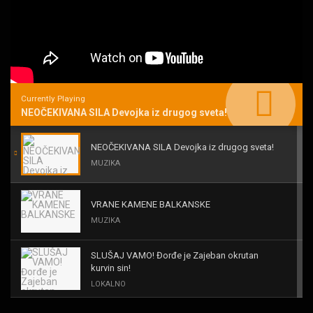
Currently Playing
NEOČEKIVANA SILA Devojka iz drugog sveta!
NEOČEKIVANA SILA Devojka iz drugog sveta!
MUZIKA
VRANE KAMENE BALKANSKE
MUZIKA
SLUŠAJ VAMO! Đorđe je Zajeban okrutan
kurvin sin!
LOKALNO