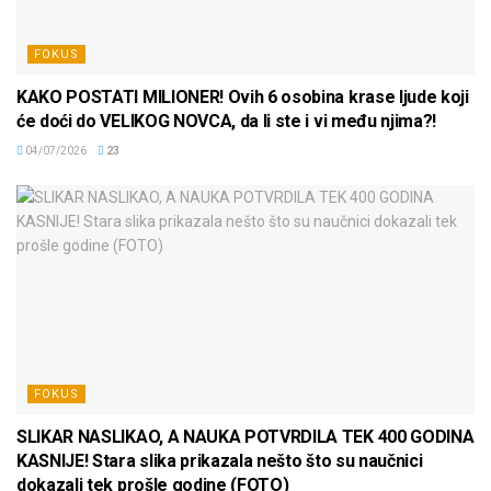
FOKUS
KAKO POSTATI MILIONER! Ovih 6 osobina krase ljude koji
će doći do VELIKOG NOVCA, da li ste i vi među njima?!
04/07/2026
23
FOKUS
SLIKAR NASLIKAO, A NAUKA POTVRDILA TEK 400 GODINA
KASNIJE! Stara slika prikazala nešto što su naučnici
dokazali tek prošle godine (FOTO)