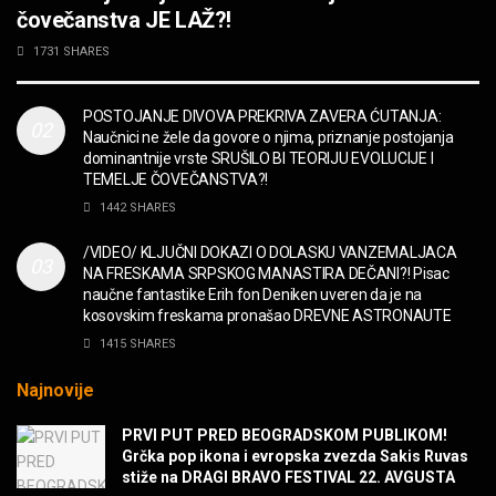
MUZIKA
čovečanstva JE LAŽ?!
2CELLOS – Whole Lotta Love vs. Beethoven 5th
1731 SHARES
Symphony
MUZIKA
POSTOJANJE DIVOVA PREKRIVA ZAVERA ĆUTANJA:
Naučnici ne žele da govore o njima, priznanje postojanja
“Missin’ Yo’ Kissin'” BILLY ZZ TOP
dominantnije vrste SRUŠILO BI TEORIJU EVOLUCIJE I
MUZIKA
TEMELJE ČOVEČANSTVA?!
1442 SHARES
DIVNA! Ogi & Magnifico
/VIDEO/ KLJUČNI DOKAZI O DOLASKU VANZEMALJACA
FILM
NA FRESKAMA SRPSKOG MANASTIRA DEČANI?! Pisac
naučne fantastike Erih fon Deniken uveren da je na
kosovskim freskama pronašao DREVNE ASTRONAUTE
WARDRUNA, VIKINZI DOLAZE!
1415 SHARES
MUZIKA
Najnovije
Sharp Dressed Man in many ways!
PRVI PUT PRED BEOGRADSKOM PUBLIKOM!
MUZIKA
Grčka pop ikona i evropska zvezda Sakis Ruvas
stiže na DRAGI BRAVO FESTIVAL 22. AVGUSTA