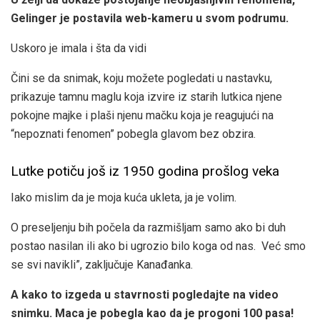
Gelinger je postavila web-kameru u svom podrumu.
Uskoro je imala i šta da vidi
Čini se da snimak, koju možete pogledati u nastavku,
prikazuje tamnu maglu koja izvire iz starih lutkica njene
pokojne majke i plaši njenu mačku koja je reagujući na
“nepoznati fenomen” pobegla glavom bez obzira.
Lutke potiču još iz 1950 godina prošlog veka
Iako mislim da je moja kuća ukleta, ja je volim.
O preseljenju bih počela da razmišljam samo ako bi duh
postao nasilan ili ako bi ugrozio bilo koga od nas. Već smo
se svi navikli”, zaključuje Kanađanka.
A kako to izgeda u stavrnosti pogledajte na video
snimku. Maca je pobegla kao da je progoni 100 pasa!