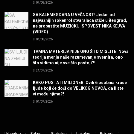
07/08/2026
POVRATAK Iron Maiden The Writing On The Wall
MUZIKA
SA KALEMEGDANA U VEČNOST! Jedan od
najvažnijih rokenrol stvaralaca stiže u Beograd,
ne propustite MUZIČKU ISPOVEST NIKA KEJVA
SENIDAHHH!
(VIDEO)
MUZIKA
01/08/2026
TAMNA MATERIJA NIJE ONO ŠTO MISLITE! Nova
Miss You! Charlie Watts
teorija menja naše razumevanje svemira, ono
MUZIKA
što vidimo nije sve što postoji?!
24/07/2026
STRANGE KIND OF WOMEN, REALLY STRANGE!
KAKO POSTATI MILIONER! Ovih 6 osobina krase
MUZIKA
ljude koji će doći do VELIKOG NOVCA, da li ste i
vi među njima?!
04/07/2026
MAD MAD DRUMMER!
MUZIKA
Led Zeppelin When The Levee Breaks by
ZEPPARELLA
Urbantop
Fokus
Globalno
Lokalno
Rekordi