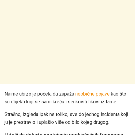
Naime ubrzo je počela da zapaža
neobične pojave
kao što
su objekti koji se sami kreću i senkoviti likovi iz tame.
Strašno, izgleda ipak ne toliko, sve do jednog incidenta koji
ju je prestravio i uplašio više od bilo kojeg drugog.
U želji da dokaže postojanje neobjašnjivih fenomena,