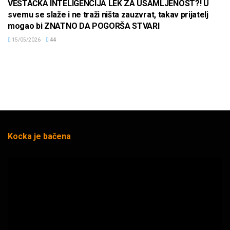
VEŠTAČKA INTELIGENCIJA LEK ZA USAMLJENOST?! U
svemu se slaže i ne traži ništa zauzvrat, takav prijatelj
mogao bi ZNATNO DA POGORŠA STVARI
15/05/2026
44
Kocka je bačena