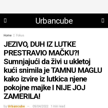
Urbancube
Home
Fokus
JEZIVO, DUH IZ LUTKE
PRESTRAVIO MAČKU?!
Sumnjajući da živi u ukletoj
kući snimila je TAMNU MAGLU
kako izvire iz lutkica njene
pokojne majke I NIJE JOJ
ZAMERILA!
by
Urbancube
09/04/2022
1 min read