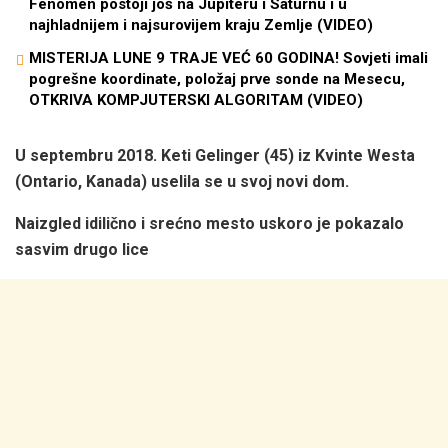
Fenomen postoji još na Jupiteru i Saturnu i u
najhladnijem i najsurovijem kraju Zemlje (VIDEO)
MISTERIJA LUNE 9 TRAJE VEĆ 60 GODINA! Sovjeti imali
pogrešne koordinate, položaj prve sonde na Mesecu,
OTKRIVA KOMPJUTERSKI ALGORITAM (VIDEO)
U septembru 2018. Keti Gelinger (45) iz Kvinte Westa
(Ontario, Kanada) uselila se u svoj novi dom.
Naizgled idilično i srećno mesto uskoro je pokazalo
sasvim drugo lice